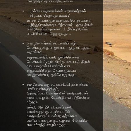
மன்றத்தில் தான் பதிவு செய்ய...
முக்கிய ஆவணங்கள் தொலைந்தால்
திரும்பப் பெறுவது எப்படி?
வாசக நேயர்களுக்காகவும், பொது மக்கள்
அறிந்துகொள்ளவும் கீழ்க்கண்ட தகவல்கள்
கொடுக்கப்பட்டுள்ளன. 1. இன்ஷூரன்ஸ்
பாலிசி! யாரை அணுகுவது...
தொழிலாளர்கள் சட்டத்தின் கீழ்
பெண்களுக்கு பாதுகாப்பு - ஒரு சட்டபூர்வ
ஆராய்ச்சி
சமுதாயத்தில் பாதி ஜனத்தொகை
பெண்கள் ஆகும். சிறந்த படைப்புத் திறன்
உடையவர்கள் பெண்கள் என
கருதப்படுகிறது. அவர்களுடைய
வயதுகளின்படி ஒவ்வொரு சமு...
சம வேலைக்கு சம ஊதியம்! தற்காலிகப்
பணியாளர்களுக்கும்,
நிரந்தரப்பணியாளர்களின் ஊதியம்போல்
சமமாக வழங்க வேண்டும் உச்சநீதிமன்றம்
உத்தரவு
டில்லி, அக்.29 நிரந்தரப் பணி
யாளர்களுக்கு வழங்கப்படும்
ஊதியத்தைப்போன்றே தற்காலிக
பணியாளர்களுக்கும் வழங்க வேண்டும்
என உச்சநீதிமன்றம் உத்தர...