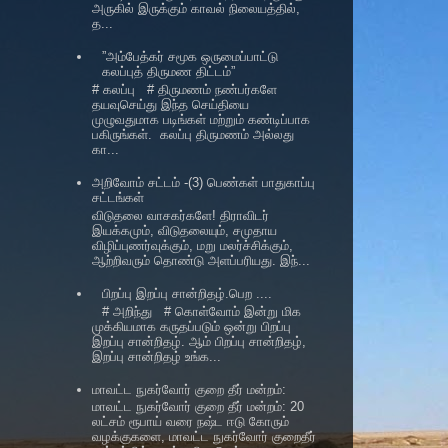
அருகில் இருக்கும் காவல் நிலையத்தில்,
த...
”அம்பேத்கர் சமூக ஒருமைப்பாட்டு
கலப்புத் திருமண திட்டம்”
# கலப்பு # திருமணம் நண்பர்களே
தயவுசெய்து இந்த செய்தியை
முழுவதுமாக படிங்கள் மற்றும் கண்டிப்பாக
பகிருங்கள். கலப்பு திருமணம் அல்லது
கா...
அறிவோம் சட்டம் -(3) பெண்கள் பாதுகாப்பு
சட்டங்கள்
விடுதலை வாசகர்களே! திராவிடர்
இயக்கமும், விடுதலையும், சமுதாய
விழிப்புணர்வுக்கும், மறு மலர்ச்சிக்கும்,
ஆற்றிவரும் தொண்டு அளப்பரியது. இந்...
பிறப்பு இறப்பு சான்றிதழ்.பெற ....
# அறிந்து # கொள்வோம் இன்று மிக
முக்கியமாக கருதப்படும் ஒன்று பிறப்பு
இறப்பு சான்றிதழ். ஆம் பிறப்பு சான்றிதழ்,
இறப்பு சான்றிதழ் உங்க...
மாவட்ட நுகர்வோர் குறை தீர் மன்றம்:
மாவட்ட நுகர்வோர் குறை தீர் மன்றம்: 20
லட்சம் ரூபாய் வரை நஷ்ட ஈடு கோரும்
வழக்குகளை, மாவட்ட நுகர்வோர் குறைதீர்