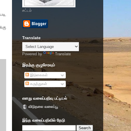
சட்டம்
டி,
்கு
Translate
Powered by
Translate
இதற்கு குழுசேரவும்
இடுகைகள்
கருத்துகள்
எனது வலைப்பதிவு பட்டியல்
விடுதலை வலைப்பூ
இந்த வலைப்பதிவில் தேடு