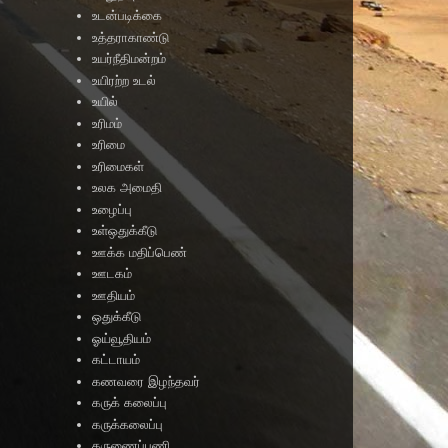
உடன்படிக்கை
உத்தராகாண்டு
உயர்நீதிமன்றம்
உயிரற்ற உடல்
உயில்
உரிமம்
உரிமை
உரிமைகள்
உலக அமைதி
உழைப்பு
உள்ஒதுக்கீடு
ஊக்க மதிப்பெண்
ஊடகம்
ஊதியம்
ஒதுக்கீடு
ஓய்வூதியம்
கட்டாயம்
கணவரை இழந்தவர்
கருக் கலைப்பு
கருக்கலைப்பு
கருணைப்பணி