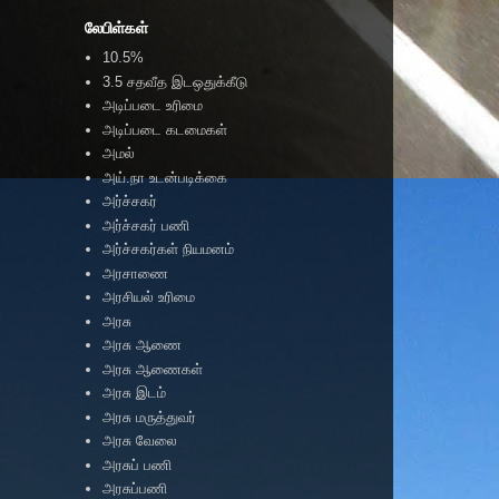
லேபிள்கள்
10.5%
3.5 சதவீத இடஒதுக்கீடு
அடிப்படை உரிமை
அடிப்படை கடமைகள்
அமல்
அய்.நா உடன்படிக்கை
அர்ச்சகர்
அர்ச்சகர் பணி
அர்ச்சகர்கள் நியமனம்
அரசாணை
அரசியல் உரிமை
அரசு
அரசு ஆணை
அரசு ஆணைகள்
அரசு இடம்
அரசு மருத்துவர்
அரசு வேலை
அரசுப் பணி
அரசுப்பணி