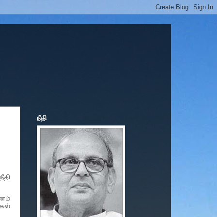
நீதி
ீதி
ணம்
கல்