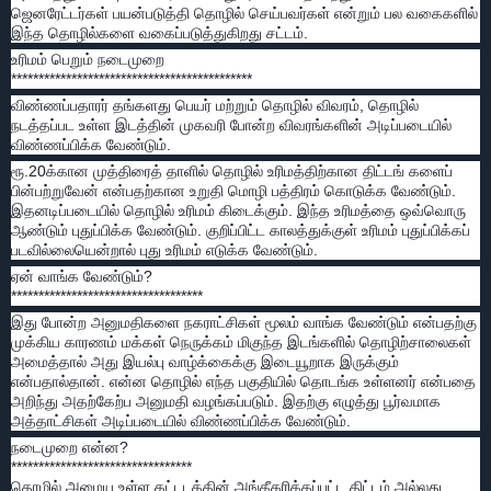
ஜெனரேட்டர்கள் பயன்படுத்தி தொழில் செய்பவர்கள் என்றும் பல வகைகளில்
இந்த தொழில்களை வகைப்படுத்துகிறது சட்டம்.
உரிமம் பெறும் நடைமுறை
********************************************
விண்ணப்பதாரர் தங்களது பெயர் மற்றும் தொழில் விவரம், தொழில்
நடத்தப்பட உள்ள இடத்தின் முகவரி போன்ற விவரங்களின் அடிப்படையில்
விண்ணப்பிக்க வேண்டும்.
ரூ.20க்கான முத்திரைத் தாளில் தொழில் உரிமத்திற்கான திட்டங் களைப்
பின்பற்றுவேன் என்பதற்கான உறுதி மொழி பத்திரம் கொடுக்க வேண்டும்.
இதனடிப்படையில் தொழில் உரிமம் கிடைக்கும். இந்த உரிமத்தை ஒவ்வொரு
ஆண்டும் புதுப்பிக்க வேண்டும். குறிப்பிட்ட காலத்துக்குள் உரிமம் புதுப்பிக்கப்
படவில்லையென்றால் புது உரிமம் எடுக்க வேண்டும்.
ஏன் வாங்க வேண்டும்?
***********************************
இது போன்ற அனுமதிகளை நகராட்சிகள் மூலம் வாங்க வேண்டும் என்பதற்கு
முக்கிய காரணம் மக்கள் நெருக்கம் மிகுந்த இடங்களில் தொழிற்சாலைகள்
அமைத்தால் அது இயல்பு வாழ்க்கைக்கு இடையூறாக இருக்கும்
என்பதால்தான். என்ன தொழில் எந்த பகுதியில் தொடங்க உள்ளனர் என்பதை
அறிந்து அதற்கேற்ப அனுமதி வழங்கப்படும். இதற்கு எழுத்து பூர்வமாக
அத்தாட்சிகள் அடிப்படையில் விண்ணப்பிக்க வேண்டும்.
நடைமுறை என்ன?
*********************************
தொழில் அமைய உள்ள கட்டடத்தின் அங்கீகரிக்கப்பட்ட திட்டம் அல்லது