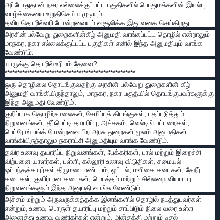
அப்போதுதான் நகர எல்லைக்குட்பட்ட பகுதிகளில் பொதுமக்களின் இயல்பு
வாழ்க்கையை உறுதிசெய்ய முடியும்.
தவிர தொழில்வரி போன்றவையும் வசூலிக்க இது வகை செய்கிறது.
அரசின் பல்வேறு துறைகளின்கீழ் அனுமதி வாங்கப்பட்ட தொழில் என்றாலும்
மாநகர, நகர எல்லைக்குட்பட்ட பகுதிகள் எனில் இந்த அனுமதியும் வாங்க
வேண்டும்.
யாருக்கு தொழில் உரிமம் தேவை?
*****************************************************
ஒரு தொழிலை தொடங்குவதற்கு அரசின் பல்வேறு துறைகளின் கீழ்
அனுமதி வாங்கியிருந்தாலும், மாநகர, நகர பகுதியில் தொடங்குபவர்களுக்கு
இந்த அனுமதி வேண்டும்.
குறிப்பாக தொழிற்சாலைகள், சேமிப்புக் கிடங்குகள், பதப்படுத்தும்
நிறுவனங்கள், தீப்பெட்டி தயாரிப்பு, அச்சகம், வெல்டிங் பட்டறைகள்,
பெட்ரோல் பங்க் போன்றவை பிற அரசு துறைகள் மூலம் அனுமதிகள்
வாங்கியிருந்தாலும் நகராட்சி அனுமதியும் வாங்க வேண்டும்.
தவிர உணவு தயாரிப்பு நிறுவனங்கள், பேக்கரிகள், பால் மற்றும் இறைச்சி
விற்பனை யாளர்கள், பள்ளி, கல்லூரி உணவு விடுதிகள், சமையல்
ஒப்பந்தக்காரர்கள் திருமண மண்டபம், ஓட்டல், மளிகை கடைகள், தேநீர்
கடைகள், குளிர்பான கடைகள், மொத்தம் மற்றும் சில்லறை வியாபார
நிறுவனங்களும் இந்த அனுமதி வாங்க வேண்டும்.
அச்சம் மற்றும் அருவருக்கத்தக்க இனங்களில் தொழில் நடத்துபவர்கள்
என்றும், உணவு பொருள் தயாரிப்பு மற்றும் சாப்பிடும் நிலை வரை உள்ள
அனைத்து உணவு வணிகர்கள் என்றும், மின்சக்தி மற்றும் டீசல்