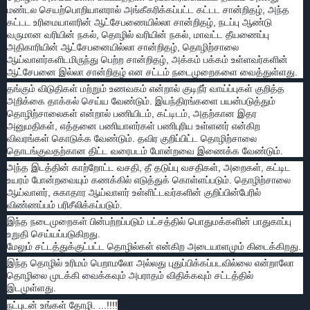
மண்டல செயற்பொறியாளரால் அங்கீகரிக்கப்பட்ட கட்டட சான்றிதழ், அந்த
கட்டட உரிமையாளரின் ஆட்சேபணையில்லா சான்றிதழ், நடப்பு ஆண்டு
வருமான வரியின் நகல், தொழில் வரியின் நகல், மாவட்ட தீயணைப்பு
அதிகாரியின் ஆட்சேபனையில்லா சான்றிதழ், தொழிற்சாலை
ஆய்வாளர்களிடமிருந்து பெற்ற சான்றிதழ், அக்கம் பக்கம் உள்ளவர்களின்
ஆட்சேபனை இல்லா சான்றிதழ் என சட்டம் நடைமுறைகளை வைத்துள்ளது.
தங்கும் விடுதிகள் மற்றும் உணவகம் என்றால் குடிநீர் வாய்ப்புகள் குறித்த
அறிக்கை தாக்கல் செய்ய வேண்டும். இயந்திரங்களை பயன்படுத்தும்
தொழிற்சாலைகள் என்றால் பணியிடம், கட்டிடம், அதற்கான இதர
அனுமதிகள், எத்தனை பணியாளர்கள் பணிபுரிய உள்ளனர் என்கிற
விவரங்கள் கொடுக்க வேண்டும். தவிர குறிப்பிட்ட தொழிற்சாலை
தொடங்குவதற்கான திட்ட வரைபடம் போன்றவை இணைக்க வேண்டும்.
அந்த இடத்தின் காற்றோட்ட வசதி, தீ தடுப்பு வசதிகள், அறைகள், கட்டிட
உயரம் போன்றவையும் கணக்கில் எடுத்துக் கொள்ளப்படும். தொழிற்சாலை
ஆய்வாளர், சுகாதார ஆய்வாளர் உள்ளிட்டவர்களின் குறிப்பின்பேரில்
விண்ணப்பம் பரிசீலிக்கப்படும்.
இந்த நடைமுறைகள் பின்பற்றப்படும் பட்சத்தில் பொதுமக்களின் பாதுகாப்பு
உறுதி செய்யப்படுகிறது.
மேலும் சட்டத்துக்குட்பட்ட தொழில்கள் என்கிற அடையாளமும் கிடைக்கிறது.
இந்த தொழில் உரிமம் பெறாமலோ அல்லது புதுப்பிக்கப்படவில்லை என்றாலோ
தொழிலை முடக்கி வைக்கவும் அபராதம் விதிக்கவும் சட்டத்தில்
இடமுள்ளது.
நட்புடன் உங்கள் தோழி. ...!!!!