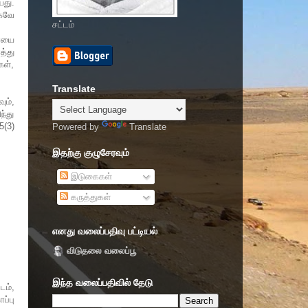
யது.
ாகவே
சட்டம்
ரையை
த்து
கள்,
Translate
ும்,
ந்து
5(3)
Powered by
Translate
இதற்கு குழுசேரவும்
இடுகைகள்
கருத்துகள்
எனது வலைப்பதிவு பட்டியல்
விடுதலை வலைப்பூ
இந்த வலைப்பதிவில் தேடு
டம்,
ப்பு