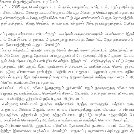
களையும் தனித்தனியாக பார்ப்போம்.
டம் - 2005 ஒரு பெண்ணுடைய உடல் நலம், பாதுகாப்பு, உயிர், உடல், உறுப்பு அல்லத
விளைவித்தல் அல்லது காயப்படுத்துதல் அல்லது அவ்வாறு செய்ய முயற்சித்தல், 
ு விளைவித்தல் அல்லது மதிப்புமிக்க காப்பீட்டு ஆவணங்களைப் பெறும் நோக்கத்தில்
புறத்துதல், தீங்கு செய்தல், காயம் ஏற்படுத்துதல் அல்லது பயமுறுத்துதல் ஆக
ாப்பு அலுவலர்களை பணியமர்த்தும். அவர்கள் கூடுமானவரையில் பெண்களாக இருத
்டால் அவர் இந்தப் பாதுகாப்பு அலுவலருக்கு தகவல் தரவேண்டும். அந்த தகவலைப் ப
ல் நிலையத்திற்கும் அனுப்ப வேண்டும்.
காப்பான தங்குமிடம் ஏற்பாடு செய்து அதன் விவரங் களை குற்றவியல் நடுவருக்கும் க
ும். அப் பெண் ணுக்கு தேவையான மருத்துவப் பரிசோதனையும் அந்த அலுவலர் செய்வா
்டிலும் மேற்பார்வையிலும் பணிபுரிய வேண்டும். இந்தச் சட்ட விதிகளுக்கு உட்பட்டு தொ
ருத்துவம், நிதி மற்றும் இதர உதவிகளைச் செய்யலாம். பாதிக்கப்பட்ட பெண் குற்றவ
வியல் நடுவர் விசாரணை நாள்பற்றிய அறிவிப்பை பாதுகாப்பு அலுவலர் மூலமாக எதிர்
ற்றவியல் நடுவர் இரு தரப்பாரையும் தொண்டு நிறுவனத்தைச் சார்ந்த உறுப்பினரிடம்
டுவரின் தனியறையில் நடத்தலாம்.
ய்யப்பட்ட வீட்டில், உரிமை இருந்தாலும் இல்லாவிட்டாலும் தங்குவதற்கு உரிமை உண
ற்ற முடியாது. பாதிக்கப்பட்ட பெண்ணின் சீதனம் அடங்கிய சொத்துக் களை உரிமை மாற
 பயன்படுத்த குற்றவியல் நடுவர் தடை விதிக்கலாம்.
வன்முறை செய்யாமல் இருக்க எதிர்வாதியிடமிருந்து வாக்குறுதிப் பத்திரம் தரு
பாதுகாப்பு அளிக்க அருகில் உள்ள காவல் நிலையத்திற்கு உத்தரவிடலாம். பாதிக்கப்
்வாதிக்கு குற்றவியல் நடுவர் உத்தரவிடலாம். இழப்பீடு வழங்க உத்தரவிடும் ப
, உணர்ச்சிக் கொந்தளிப்பு அடங்கிய காயங்களையும் கருத்தில் கொள்ள வேண்டும்.
ுக்கு அதிகாரம் உண்டு, குற்றவியல் நடுவரின் ஆணைகளின் நகல்கள், புகார் கொடுத்த
 வற்றிற்கு இலவசமாக வழங்கப்பட வேண்டும். பாதுகாப்பு ஆணையை அல்லது இடைக