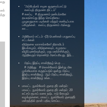
்லது
”அம்பேத்கர் சமூக ஒருமைப்பாட்டு
கலப்புத் திருமண திட்டம்”
வலர்
# கலப்பு # திருமணம் நண்பர்களே
்து
தயவுசெய்து இந்த செய்தியை
முழுவதுமாக படிங்கள் மற்றும் கண்டிப்பாக
பகிருங்கள். கலப்பு திருமணம் அல்லது
கா...
அறிவோம் சட்டம் -(3) பெண்கள் பாதுகாப்பு
சட்டங்கள்
விடுதலை வாசகர்களே! திராவிடர்
இயக்கமும், விடுதலையும், சமுதாய
விழிப்புணர்வுக்கும், மறு மலர்ச்சிக்கும்,
ஆற்றிவரும் தொண்டு அளப்பரியது. இந்...
பிறப்பு இறப்பு சான்றிதழ்.பெற ....
# அறிந்து # கொள்வோம் இன்று மிக
முக்கியமாக கருதப்படும் ஒன்று பிறப்பு
இறப்பு சான்றிதழ். ஆம் பிறப்பு சான்றிதழ்,
இறப்பு சான்றிதழ் உங்க...
மாவட்ட நுகர்வோர் குறை தீர் மன்றம்:
மாவட்ட நுகர்வோர் குறை தீர் மன்றம்: 20
லட்சம் ரூபாய் வரை நஷ்ட ஈடு கோரும்
வழக்குகளை, மாவட்ட நுகர்வோர் குறைதீர்
மன்றத்தில் தான் பதிவு செய்ய...