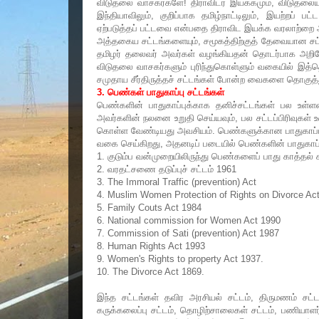
விடுதலை வாசகர்களே! திராவிடர் இயக்கமும், விடுதலையும்,
இந்தியாவிலும், குறிப்பாக தமிழ்நாட்டிலும், இயற்றப
ஏற்படுத்தப் பட்டவை என்பதை திராவிட இயக்க வரலாற்றை 
அத்தகைய சட்டங்களையும், சமூகத்திற்குத் தேவையான சட
தமிழர் தலைவர் அவர்கள் வழங்கியதன் தொடர்பாக அறிவோ
விடுதலை வாசகர்களும் புரிந்துகொள்ளும் வகையில் இத்த
சமுதாய சீர்திருத்தச் சட்டங்கள் போன்ற வைகளை தொகுத்த
3. பெண்கள் பாதுகாப்பு சட்டங்கள்
பெண்களின் பாதுகாப்புக்காக தனிச்சட்டங்கள் பல உள்ள
அவர்களின் நலனை உறுதி செய்யவும், பல சட்டப்பிரிவுக
கொள்ள வேண்டியது அவசியம். பெண்களுக்கான பாதுகாப்பு மற்
வகை செய்கிறது, அதனடிப் படையில் பெண்களின் பாதுகாப்பிற
1. குடும்ப வன்முறையிலிருந்து பெண்களைப் பாது காத்தல் ச
2. வரதட்சணை தடுப்புச் சட்டம் 1961
3. The Immoral Traffic (prevention) Act
4. Muslim Women Protection of Rights on Divorce Ac
5. Family Couts Act 1984
6. National commission for Women Act 1990
7. Commission of Sati (prevention) Act 1987
8. Human Rights Act 1993
9. Women's Rights to property Act 1937.
10. The Divorce Act 1869.
இந்த சட்டங்கள் தவிர அரசியல் சட்டம், திருமணம் சட்டம்
கருக்கலைப்பு சட்டம், தொழிற்சாலைகள் சட்டம், பணியாளர் 