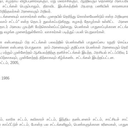
 சமுதாய விழிப்புணர்வுக்கும், மறு மலர்ச்சிக்கும், ஆற்றிவரும் தொண்டு அளப்பரி
் பட்ட சட்டங்கள் பெரும்பாலும், திராவிட இயக்கத்தின் அயராத பணியின் காரணம
அறிந்தவர்கள் அனைவரும் அறிவர்.
்டங்களையும் வாசகர்கள் எளிய முறையில் தெரிந்து கொள்ளவேண்டும் என்ற அறிவு
ம் சட்டம்'' என்ற தொடர் துவக்கப்படுகிறது. கழகத் தோழர்கள் உள்ளிட்ட அனை
ொடர் அமைய முயற்சி மேற்கொள்ளப்பட்டுள்ளது. பெண்கள் பாதுகாப்புக்கான சட்டங்
ு வழங்க முனைந்துள்ளோம். வாசகர்கள் படித்துப் பயன் பெறுவார்கள்.
ன என்பதையும் பிற சட்டங்கள் பலவற்றில் பெண்களின் பாதுகாப்பை உறுதி செய்யவ
ள் உள்ளன என்பதை பொதுவாக நாம் அனைவரும் குறிப்பாக பெண்கள் அனைவரும் தெரி
றும் முன்னேற்றம் ஆகியவற்றிற்கு தனிச்சட்டங்கள் இயற்ற, அரசியல் சட்டப்பிரிவு 1
்காகவும், முன்னேற்றத் திற்காகவும் கீழ்க்கண்ட சட்டங்கள் இயற்றப்பட்டன.
ட்டம், 2005,
t 1986
, வாரிசு சட்டம், சுவிகாரச் சட்டம், இந்திய தண்டனைச் சட்டம், சாட்சியச் சாட்
காப்பீட்டுச் சட்டம், போன்ற பல சட்டங்களிலும், பெண்களுக்கான உரிமைகள், பாதுகா