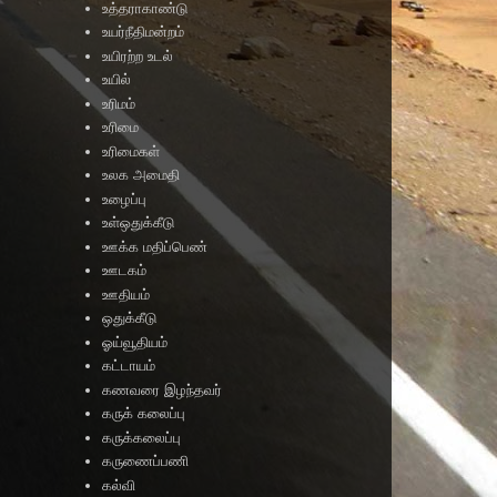
உத்தராகாண்டு
உயர்நீதிமன்றம்
உயிரற்ற உடல்
உயில்
உரிமம்
உரிமை
உரிமைகள்
உலக அமைதி
உழைப்பு
உள்ஒதுக்கீடு
ஊக்க மதிப்பெண்
ஊடகம்
ஊதியம்
ஒதுக்கீடு
ஓய்வூதியம்
கட்டாயம்
கணவரை இழந்தவர்
கருக் கலைப்பு
கருக்கலைப்பு
கருணைப்பணி
கல்வி