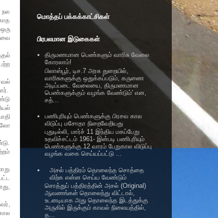
ு நல
மொத்தப் பக்கக்காட்சிகள்
தகாத
 ஒரு
ியவை
பிரபலமான இடுகைகள்
திருமணமான பெண்களும் வாரிசு வேலை
்தல்
கோரலாம்!
ெற்ற
பிலாஸ்பூர், டிச.7 அரசு துறையில்,
வாரிசுகளுக்கு ஒதுக்கப்படும், கருணை
ாவல்
அடிப்படை வேலையை, திருமணமான
ர்.
பெண்களுக்கும் வழங்க வேண்டும்' என,
ண்டு
சத்...
ியல்
பணிபுரியும் பெண்களுக்கு பிரசவ கால
வாதி
விடுப்பு மசோதா நிறைவேறியது
 ஆலோ
புதுடில்லி, மார்ச் 11 இந்திய மகப்பேறு
உதவிச்சட்டம் 1961- இன்படி பணிபுரியும்
்டு.
பெண்களுக்கு 12 வாரம் பேறுகால விடுப்பு
்றம்
வழங்க வகை செய்யப்பட்டு ...
மாறு
அசல் பத்திரம் தொலைந்த சொத்தை
விற்க என்ன செய்ய வேண்டும்
பட்ட
சொத்துப் பத்திரத்தின் அசல் (Original)
ோது,
ஆவணங்கள் தொலைந்து விட்டால்,
உடனடியாக அது தொலைந்த இடத்துக்கு
வர்,
அருகில் இருக்கும் காவல் நிலையத்தில்,
்கால
த...