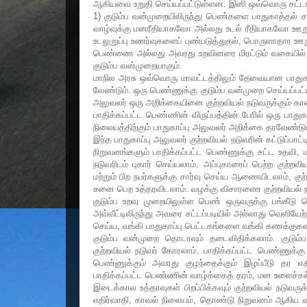
ஆகியவை உறுதி செய்யப்பட்டுள்ளன. இனி ஒவ்வொரு சட்டங்
1) குடும்ப வன்முறையிலிருந்து பெண்களை பாதுகாத்தல் சட்
வாழ்வுக்கு மனரீதியாகவோ அல்லது உடல் ரீதியாகவோ ஊறு 
உடலுறுப்பு உணர்வுகளைப் புண்படுத்துதல், பொருளாதார ஊற
பெண்ணை அல்லது அவரது உறவினரை மிரட்டும் வகையில் துன்
குடும்ப வன்முறையாகும்.
மாநில அரசு ஒவ்வொரு மாவட்டத்திலும் தேவையான பாதுக
வேண்டும். ஒரு பெண்ணுக்கு குடும்ப வன்முறை செய்யப்பட
அலுவலர் ஒரு அறிக்கையினை குற்றவியல் நடுவருக்கும் காவ
பாதிக்கப்பட்ட பெண்ணின் விருப்பத்தின் பேரில் ஒரு பாது
நிலையத்திற்கும் பாதுகாப்பு அலுவலர் அறிக்கை தரவேண்ட
இந்த பாதுகாப்பு அலுவலர் குற்றவியல் நடுவரின் கட்டுப்பாட
நிறுவனங்களும் பாதிக்கப்பட்ட பெண்ணுக்கு சட்ட உதவி, ம
நடுவரிடம் புகார் செய்யலாம். அப்புகாரைப் பெற்ற குற்ற
மற்றும் பிற நபர்களுக்கு சார்வு செய்ய ஆணையிடலாம், கு
சனை பெற உத்தரவிடலாம். வழக்கு விசாரணை குற்றவியல் ந
குடும்ப உறவு முறையிலுள்ள பெண் ஒருவருக்கு பங்கீடு செ
அவ்வீட்டிலிருந்து அவரை சட்டப்படியில் அல்லாது வெளியே
செய்ய, வங்கி பாதுகாப்பு பெட்டகங்களை வங்கி கணக்குகளை
குடும்ப வன்முறை தொடரவும் தடைவிதிக்கலாம். குடும்ப 
குற்றவியல் நடுவர் கோரலாம். பாதிக்கப்பட்ட பெண்ணுக்கு 
பெண்ணுக்கும் அவரது குழந்தைக்கும் இழப்பீடு தர எதிர
பாதிக்கப்பட்ட பெண்ணின் வாழ்க்கைத் தரம், மன உளைச்சல்
இடைக்கால உத்தரவுகள் பிறப்பிக்கவும் குற்றவியல் நடுவர
எதிர்வாதி, காவல் நிலையம், தொண்டு நிறுவனம் ஆகிய