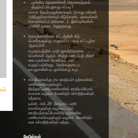
முக்கிய ஆவணங்கள் தொலைந்தால்
திரும்பப் பெறுவது எப்படி?
வாசக நேயர்களுக்காகவும், பொது மக்கள்
அறிந்துகொள்ளவும் கீழ்க்கண்ட தகவல்கள்
கொடுக்கப்பட்டுள்ளன. 1. இன்ஷூரன்ஸ்
பாலிசி! யாரை அணுகுவது...
தொழிலாளர்கள் சட்டத்தின் கீழ்
பெண்களுக்கு பாதுகாப்பு - ஒரு சட்டபூர்வ
ஆராய்ச்சி
சமுதாயத்தில் பாதி ஜனத்தொகை
பெண்கள் ஆகும். சிறந்த படைப்புத் திறன்
உடையவர்கள் பெண்கள் என
கருதப்படுகிறது. அவர்களுடைய
வயதுகளின்படி ஒவ்வொரு சமு...
சம வேலைக்கு சம ஊதியம்! தற்காலிகப்
பணியாளர்களுக்கும்,
ள்
நிரந்தரப்பணியாளர்களின் ஊதியம்போல்
சமமாக வழங்க வேண்டும் உச்சநீதிமன்றம்
உத்தரவு
டில்லி, அக்.29 நிரந்தரப் பணி
யாளர்களுக்கு வழங்கப்படும்
ஊதியத்தைப்போன்றே தற்காலிக
பணியாளர்களுக்கும் வழங்க வேண்டும்
என உச்சநீதிமன்றம் உத்தர...
லேபிள்கள்