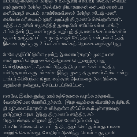
கம்மங்குளத்தைச் சேர்ந்த சிவக்குமார் என்பவர் நிவேதா வையும்,
சாத்தூரைச் சேர்ந்த செல்வின் தியாகராசன் என்பவர் சரண்யா
கனிமொழி யையும், நாகர்கோவிலைச் சேர்ந்த நடேஷ் -மணி
கண்டீஸ் வரியையும் ஜாதி மறுப்புத் திருமணம் செய்துள்ளனர்.
மத்திய அரசின் சமுகநீதித் துறையின் சார்பில் உள்ள டாக்டர்
அம்பேத்கர் நிறு வனம் ஜாதி மறுப்புத் திருமணம் செய்பவர்களில்
ஒருவர் தாழ்த்தப்பட்ட சமுகத் தைச் சேர்ந்தவர் என்றால் அந்தத்
இணையருக்கு ரூ.2.5 லட்சம் ஊக்கத் தொகை வழங்குகிறது.
மேலே குறிப்பிட்டுள்ள மூன்று இணையர்களும் முறை யாக
சான்றுகள் பெற்று ஊக்கத்தொகை பெறுவதற்கு மனு
செய்திருந்தனர். ஆனால் அந்தத் திரும ணங்கள் சாத்திர,
சம்பிரதாயங் களுடன் உள்ள இந்து முறை திருமணம் அல்ல என்று
டாக்டர் அம்பேத்கர் நிறுவ னத்தால் அவர்களது கோ ரிக்கை
மனுக்கள் தள்ளுபடி செய்யப் பட்டுவிட்டன.
எனவே, இவர்களுக்கு ஊக்கத்தொகை வழங்க உத்தரவிட
வேண்டுமென கோரியிருந்தார். இந்த வழக்கை விசாரித்த நீதிபதி
ஜி.ஆர்.சுவாமிநாதன் அளித்துள்ள தீர்ப்பில் கூறியுள்ளதாவது:
தமிழ்நாடு அரசு, இந்து திருமணம் சாத்திர, சம்
பிரதாயங்களுடன்தான் இருக்க வேண்டும் என்பது
அவசியமில்லையென சட்டத் திருத்தம் செய்துள்ளது. மாலை
மாற்றிக் கொள்வது, மோதிரம் அணிந்து கொள் வது, தாலி