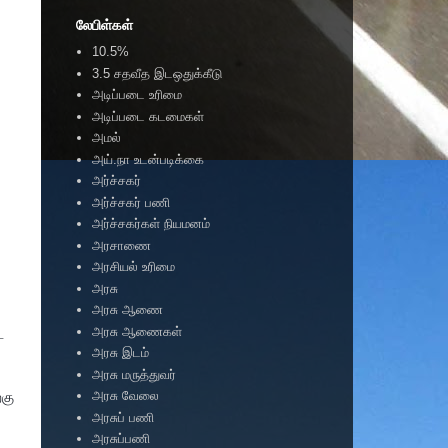
லேபிள்கள்
10.5%
3.5 சதவீத இடஒதுக்கீடு
அடிப்படை உரிமை
அடிப்படை கடமைகள்
அமல்
அய்.நா உடன்படிக்கை
அர்ச்சகர்
அர்ச்சகர் பணி
அர்ச்சகர்கள் நியமனம்
அரசாணை
அரசியல் உரிமை
அரசு
அரசு ஆணை
அரசு ஆணைகள்
்
அரசு இடம்
அரசு மருத்துவர்
அரசு வேலை
்கு
அரசுப் பணி
அரசுப்பணி