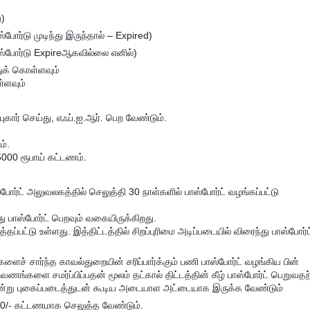
ை)
ோர்டு முடிந்து இருந்தால் – Expired)
ஸ்போர்டு Expireஆகவில்லை எனில்)
துக் கொள்ளவும்
்ளவும்
கார் செய்து, எஃப்.ஐ.ஆர். பெற வேண்டும்.
ம்.
 5000 ரூபாய் கட்டணம்.
்ட் அலுவலகத்தில் செலுத்தி 30 நாள்களில் பாஸ்போர்ட் வழங்கப்பட்டு
பாஸ்போர்ட் பெறவும் வகையிருக்கிறது.
்தப்பட்டு உள்ளது. இத்திட்டத்தில் சிறப்புரிமை அடிப்படையில் விரைந்து பாஸ்போர்ட
களைச் சார்ந்த காவல்துறையின் சரிப்பார்க்கும் பணி பாஸ்போர்ட் வழங்கிய பின்
ஆவணங்களை சமர்ப்பிப்பதன் மூலம் தட்கால் திட்டத்தின் கீழ் பாஸ்போர்ட் பெறுவதற
 ஒன்று புகைப்படைத்துடன் கூடிய அடையாள அட்டையாக இருக்க வேண்டும்
00/- கட்டணமாக செலுத்த வேண்டும்.