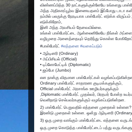
விண்ணப்பித்த 30 நாட்களுக்குள்ளேயே உங்களது பாஸ்போ
அந்த அதிகாரப்பூர்வ இணையதளம் இப்போது டாடா கன்சல்
நம்மில் பலருக்கு நேரடியாக பாஸ்போர்ட் எடுக்க விருப
எடுக்கிறோம்,
இனி அந்த அவசியம் தேவையில்லை.
உங்கள் பாஸ்போர்ட்டை ஆன்லைனிலேயே நீங்கள் அப்ளை ச
வழிமுறை அனைத்தையும் தெரிந்து கொள்ள போகிறோம
#பாஸ்போர்ட்
#
எத்தனை
#
வகைப்படும்
• ஆர்டினரி (Ordinary)
• அப்பிசியல் (Official)
• டிப்ளோமேட்டிக் (Diplomatic)
• ஜம்போ (Jumbo)
என நான்கு விதமான பாஸ்போர்ட்கள் வழங்கப்படுகின்ற
Ordinary பாஸ்போர்ட் சாதாரண குடிமக்களுக்கும்,
Official பாஸ்போர்ட் அரசாங்க ஊழியர்களுக்கும்
,Diplomatic பாஸ்போர்ட் முதல்வர், பிரதமர் போன்ற உயர
வெளிநாடு செல்பவர்களுக்கும் வழங்கப்படுகின்றன.
2) பாஸ்போர்ட் பெறுவதில் எத்தனை முறைகள் உள்ளன?
இரண்டு முறைகள் உள்ளன. ஒன்று ஆர்டினரி (Ordinary)
3) ஒரு முறை வாங்கும் பாஸ்போர்ட்டை எத்தனை வருடங்
ஒரு முறை கொடுத்த பாஸ்போர்ட்டைப் பத்து வருடங்களுக