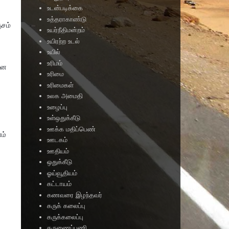
உடன்படிக்கை
உத்தராகாண்டு
்சம்
உயர்நீதிமன்றம்
உயிரற்ற உடல்
உயில்
உரிமம்
ான
உரிமை
உரிமைகள்
உலக அமைதி
உழைப்பு
உள்ஒதுக்கீடு
ஊக்க மதிப்பெண்
ம்
ஊடகம்
ஊதியம்
ஒதுக்கீடு
ஓய்வூதியம்
ை
கட்டாயம்
கணவரை இழந்தவர்
கருக் கலைப்பு
கருக்கலைப்பு
கருணைப்பணி