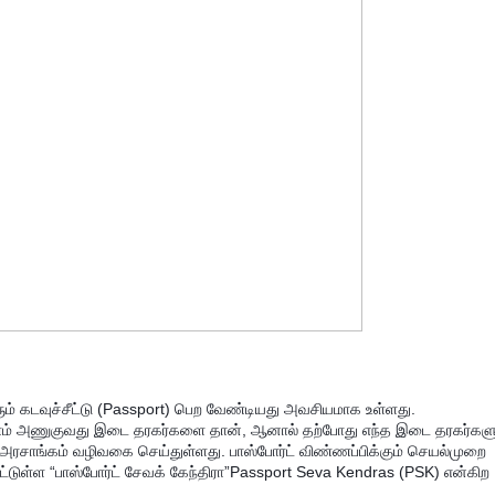
ரும் கடவுச்சீட்டு (Passport) பெற வேண்டியது அவசியமாக உள்ளது.
 நாம் அணுகுவது இடை தரகர்களை தான், ஆனால் தற்போது எந்த இடை தரகர்களு
 அரசாங்கம் வழிவகை செய்துள்ளது. பாஸ்போர்ட் விண்ணப்பிக்கும் செயல்முறை
ட்டுள்ள “பாஸ்போர்ட் சேவக் கேந்திரா”Passport Seva Kendras (PSK) என்கிற