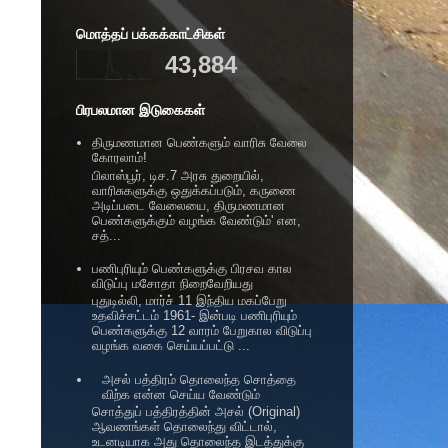
மொத்தப் பக்கக்காட்சிகள்
43,884
பிரபலமான இடுகைகள்
திருமணமான பெண்களும் வாரிசு வேலை
கோரலாம்!
பிலாஸ்பூர், டிச.7 அரசு துறையில்,
வாரிசுகளுக்கு ஒதுக்கப்படும், கருணை
அடிப்படை வேலையை, திருமணமான
பெண்களுக்கும் வழங்க வேண்டும்' என,
சத்...
பணிபுரியும் பெண்களுக்கு பிரசவ கால
விடுப்பு மசோதா நிறைவேறியது
புதுடில்லி, மார்ச் 11 இந்திய மகப்பேறு
உதவிச்சட்டம் 1961- இன்படி பணிபுரியும்
பெண்களுக்கு 12 வாரம் பேறுகால விடுப்பு
வழங்க வகை செய்யப்பட்டு ...
அசல் பத்திரம் தொலைந்த சொத்தை
விற்க என்ன செய்ய வேண்டும்
சொத்துப் பத்திரத்தின் அசல் (Original)
ஆவணங்கள் தொலைந்து விட்டால்,
உடனடியாக அது தொலைந்த இடத்துக்கு