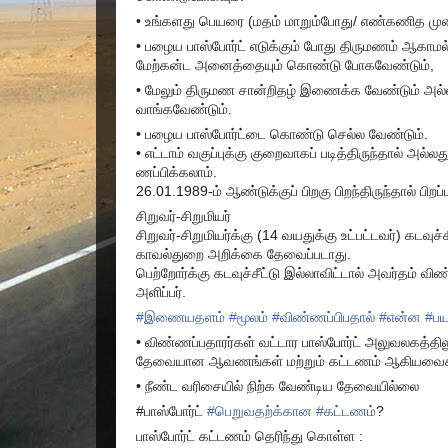
• உங்களது பெயரை (மதம் மாறும்போது/ எண்கணித முறைய
• பழைய பாஸ்போர்ட் எடுக்கும் போது திருமணம் ஆகாமல்
மேற்கன்ட அனைத்தையும் கொண்டு போகவேண்டும்,
• மேலும் திருமண சான்றிதழ் இணைக்க வேண்டும் அல்லத
வாங்கவேண்டும்.
• பழைய பாஸ்போர்ட்டை கொண்டு செல்ல வேண்டும்.
• எட்டாம் வகுப்புக்கு குறைவாகப் படித்திருந்தால் அல்ல
ணப்பிக்கலாம்.
26.01.1989-ம் ஆண்டுக்குப் பிறகு பிறந்திருந்தால் பிறப
சிறுவர்-சிறுமியர்
சிறுவர்-சிறுமியர்க்கு (14 வயதுக்கு உட்பட்டவர்) கடவுச்
காவல்துறை அறிக்கை தேவைப்படாது.
பெற்றோர்க்கு கடவுச்சீட்டு இல்லாவிட்டால் அவர்தம் வி
அளிப்பர்.
#
இணையதளம்
#
மூலம்
#
விண்ணப்பிபதால்
#
என்ன
#
பய
• விண்ணப்பதாரர்கள் வட்டார பாஸ்போர்ட் அலுவலகத்திலு
தேவையான ஆவணங்கள் மற்றும் கட்டணம் ஆகியவைகள
• நீண்ட வரிசையில் நிற்க வேண்டிய தேவையில்லை
#பாஸ்போர்ட்
#
பெறுவதற்க்கான
#
கட்டணம்
?
பாஸ்போர்ட் கட்டணம் தெரிந்து கொள்ள :