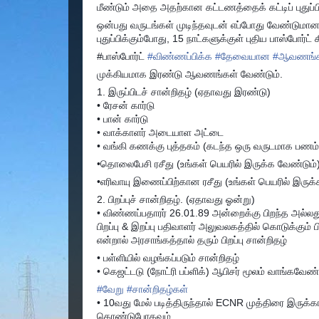
மீண்டும் அதை அதற்கான கட்டணத்தைக் கட்டிப் புதுப்ப
ஒன்பது வருடங்கள் முடிந்தவுடன் எப்போது வேண்டுமானாலு
புதுப்பிக்கும்போது, 15 நாட்களுக்குள் புதிய பாஸ்போர்ட் 
#பாஸ்போர்ட்
#
விண்ணப்பிக்க
#
தேவையான
#
ஆவணங்க
முக்கியமாக இரண்டு ஆவணங்கள் வேண்டும்.
1. இருப்பிடச் சான்றிதழ் (ஏதாவது இரண்டு)
• ரேசன் கார்டு
• பான் கார்டு
• வாக்காளர் அடையாள அட்டை
• வங்கி கணக்கு புத்தகம் (கடந்த ஒரு வருடமாக பணம்
•தொலைபேசி ரசீது (உங்கள் பெயரில் இருக்க வேண்டும்
•எரிவாயு இணைப்பிற்கான ரசீது (உங்கள் பெயரில் இருக்
2. பிறப்புச் சான்றிதழ். (ஏதாவது ஓன்று)
• விண்ணப்பதாரர் 26.01.89 அன்றைக்கு பிறந்த அல்லது
பிறப்பு & இறப்பு பதிவாளர் அலுவலகத்தில் கொடுக்கும் பி
என்றால் அரசாங்கத்தால் தரும் பிறப்பு சான்றிதழ்
• பள்ளியில் வழங்கப்படும் சான்றிதழ்
• கெஜட்டடு (நோட்ரி பப்ளிக்) ஆபிசர் மூலம் வாங்கவேண்
#
வேறு
#
சான்றிதழ்கள்
• 10வது மேல் படித்திருந்தால் ECNR முத்திரை இரு
கொண்டுபோகவும்.