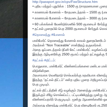
http://passport.gov.in/cpv/FeeStructure.htm
• புதிய மற்றும் புதுபிக்க : 1500 ரூ (சாதரணமான முற
• காணாமல் போனால் – சேதமடைந்தால் – 1500 ரூ (பாஸ்ப
• காணாமல் போனால் – சேதமடைந்தால் – 3000 ரூ (பா
• 60 பக்கங்கள் வேண்டுமெனில் 500 ரூபாயைச் சேர்த்
• தட்கல் முறையில் பெற 2000 ரூபாயைச் சேர்துக் கொள
#
தொலைந்து
#
போனால்
பாஸ்போர்ட் தொலைந்து போனால் காவல் துறையினரிடம் பு
அவர்கள் “Non Traceable” சான்றிதழ் தருவார்கள்.
அதை ஒப்படைத்தால் டூப்ளி கேட் பாஸ்போர்ட் வழங்கப்படு
இதற்கு ஆர்டினரிக்கு 2500 ரூபாய் மற்றும் தட்கலுக்கு
#
தட்கல்
#
திட்டம்
:
பொதுவாக, பாஸ்போர்ட் விண்ணப்பங்களை மண்டல பாஸ்போர
விடுகின்றன.
அவசரமாக வெளிநாடு செல்பவர்க்கு உதவியாக விரைந்து 
இதற்கு “தட்கல் திட்டம்” என்ற புதிய முறை அறிமுகப்படுத
பெற முடியும்.
தட்கல் திட்டத்தின் கீழ் வழங்கும் அனைத்து பாஸ்போர்ட்
இருக்கும் கீழே சொல்லப்பட்ட பட்டியலிலிருந்து மூன்று 
விண்ணப்பதார்ர் பெறமுடியும். மூன்று ஆவணங்களில்
அவ்வாறு விரைந்து பாஸ்போர்ட் பெற விழைவோர் ரூ.25