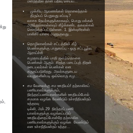
மன்றத்தில் தான் பதிவு செய்ய...
முக்கிய ஆவணங்கள் தொலைந்தால்
திரும்பப் பெறுவது எப்படி?
வாசக நேயர்களுக்காகவும், பொது மக்கள்
அறிந்துகொள்ளவும் கீழ்க்கண்ட தகவல்கள்
ன்று
கொடுக்கப்பட்டுள்ளன. 1. இன்ஷூரன்ஸ்
பாலிசி! யாரை அணுகுவது...
தொழிலாளர்கள் சட்டத்தின் கீழ்
பெண்களுக்கு பாதுகாப்பு - ஒரு சட்டபூர்வ
ஆராய்ச்சி
சமுதாயத்தில் பாதி ஜனத்தொகை
பெண்கள் ஆகும். சிறந்த படைப்புத் திறன்
உடையவர்கள் பெண்கள் என
கருதப்படுகிறது. அவர்களுடைய
வயதுகளின்படி ஒவ்வொரு சமு...
சம வேலைக்கு சம ஊதியம்! தற்காலிகப்
பணியாளர்களுக்கும்,
நிரந்தரப்பணியாளர்களின் ஊதியம்போல்
சமமாக வழங்க வேண்டும் உச்சநீதிமன்றம்
ம்,
உத்தரவு
டில்லி, அக்.29 நிரந்தரப் பணி
யாளர்களுக்கு வழங்கப்படும்
ஊதியத்தைப்போன்றே தற்காலிக
பணியாளர்களுக்கும் வழங்க வேண்டும்
என உச்சநீதிமன்றம் உத்தர...