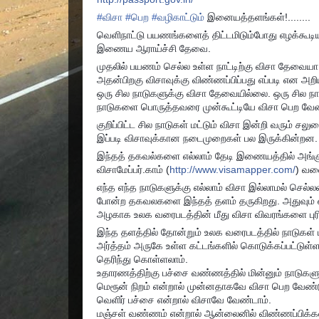
#
விசா
#
பெற
#
வழிகாட்டும்
இனையத்தளங்கள்!........
வெளிநாட்டு பயணங்களைத் திட்டமிடும்போது எழக்கூடிய 
இணைய ஆராய்ச்சி தேவை.
முதலில் பயணம் செல்ல உள்ள நாட்டிற்கு விசா தேவைய
அதன்பிறகு விசாவுக்கு விண்ணப்பிப்பது எப்படி என அற
ஒரு சில நாடுகளுக்கு விசா தேவையில்லை. ஒரு சில ந
நாடுகளை பொருத்தவரை முன்கூட்டியே விசா பெற வேண்ட
குறிப்பிட்ட சில நாடுகள் மட்டும் விசா இன்றி வரும் 
இப்படி விசாவுக்கான நடைமுறைகள் பல இருக்கின்றன.
இந்தத் தகவல்களை எல்லாம் தேடி இணையத்தில் அங்கும
விசாமேப்பர்.காம் (
http://www.visamapper.com/
) வல
எந்த எந்த நாடுகளுக்கு எல்லாம் விசா இல்லாமல் செல்
போன்ற தகவலகளை இந்தத் தளம் தருகிறது. அதுவும் எப்
அழகாக உலக வரைபடத்தின் மீது விசா விவரங்களை புர
இந்த தளத்தில் தோன்றும் உலக வரைபடத்தில் நாடுகள்
அர்த்தம் அருகே உள்ள கட்டங்களில் கொடுக்கப்பட்டு
தெரிந்து கொள்ளலாம்.
உதாரணத்திற்கு பச்சை வண்ணத்தில் மின்னும் நாடுகளு
மெரூன் நிறம் என்றால் முன்னதாகவே விசா பெற வேண்ட
வெளிர் பச்சை என்றால் விசாவே வேண்டாம்.
மஞ்சள் வண்ணம் என்றால் ஆன்லைனில் விண்ணப்பிக்கல