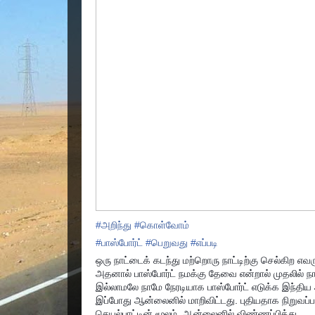
#
அறிந்து
#
கொள்வோம்
#
பாஸ்போர்ட்
#
பெறுவது
#
எப்படி
ஒரு நாட்டைக் கடந்து மற்றொரு நாட்டிற்கு செல்கிற எவ
அதனால் பாஸ்போர்ட் நமக்கு தேவை என்றால் முதலில்
இல்லாமலே நாமே நேரடியாக பாஸ்போர்ட் எடுக்க இந்திய
இப்போது ஆன்லைனில் மாறிவிட்டது. புதியதாக நிறுவப்ப
செயல்பாட்டின் மூலம், ஆன்லைனில் விண்ணப்பித்து…..