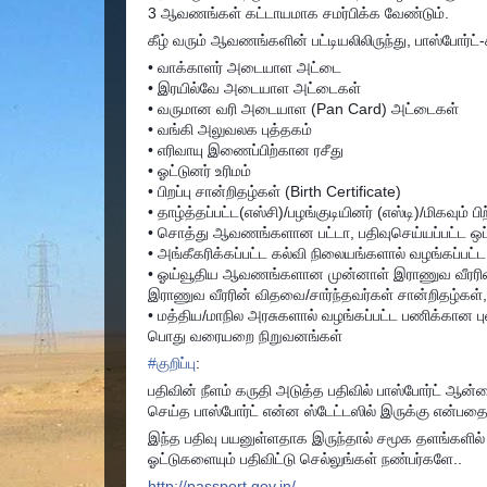
3 ஆவணங்கள் கட்டாயமாக சமர்பிக்க வேண்டும்.
கீழ் வரும் ஆவணங்களின் பட்டியலிலிருந்து, பாஸ்போர்ட்
• வாக்காளர் அடையாள அட்டை
• இரயில்வே அடையாள அட்டைகள்
• வருமான வரி அடையாள (Pan Card) அட்டைகள்
• வங்கி அலுவலக புத்தகம்
• எரிவாயு இணைப்பிற்கான ரசீது
• ஓட்டுனர் உரிமம்
• பிறப்பு சான்றிதழ்கள் (Birth Certificate)
• தாழ்த்தப்பட்ட(எஸ்சி)/பழங்குடியினர் (எஸ்டி)/மிகவும் ப
• சொத்து ஆவணங்களான பட்டா, பதிவுசெய்யப்பட்ட ஒப்ப
• அங்கீகரிக்கப்பட்ட கல்வி நிலையங்களால் வழங்கப
• ஓய்வூதிய ஆவணங்களான முன்னாள் இராணுவ வீரரின்
இராணுவ வீரரின் விதவை/சார்ந்தவர்கள் சான்றிதழ
• மத்திய/மாநில அரசுகளால் வழங்கப்பட்ட பணிக்கான 
பொது வரையறை நிறுவனங்கள்
#
குறிப்பு
:
பதிவின் நீளம் கருதி அடுத்த பதிவில் பாஸ்போர்ட் ஆன்
செய்த பாஸ்போர்ட் என்ன ஸ்டேட்டஸில் இருக்கு என்பதையு
இந்த பதிவு பயனுள்ளதாக இருந்தால் சமூக தளங்களில் பகி
ஓட்டுகளையும் பதிவிட்டு செல்லுங்கள் நண்பர்களே..
http://passport.gov.in/