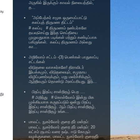
அருகில் இருக்கும் காவல் நிலையத்தில்,
த...
படி
”அம்பேத்கர் சமூக ஒருமைப்பாட்டு
கலப்புத் திருமண திட்டம்”
# கலப்பு # திருமணம் நண்பர்களே
தயவுசெய்து இந்த செய்தியை
முழுவதுமாக படிங்கள் மற்றும் கண்டிப்பாக
பகிருங்கள். கலப்பு திருமணம் அல்லது
கா...
அறிவோம் சட்டம் -(3) பெண்கள் பாதுகாப்பு
சட்டங்கள்
விடுதலை வாசகர்களே! திராவிடர்
இயக்கமும், விடுதலையும், சமுதாய
விழிப்புணர்வுக்கும், மறு மலர்ச்சிக்கும்,
ஆற்றிவரும் தொண்டு அளப்பரியது. இந்...
பிறப்பு இறப்பு சான்றிதழ்.பெற ....
து
# அறிந்து # கொள்வோம் இன்று மிக
முக்கியமாக கருதப்படும் ஒன்று பிறப்பு
இறப்பு சான்றிதழ். ஆம் பிறப்பு சான்றிதழ்,
இறப்பு சான்றிதழ் உங்க...
மாவட்ட நுகர்வோர் குறை தீர் மன்றம்:
மாவட்ட நுகர்வோர் குறை தீர் மன்றம்: 20
லட்சம் ரூபாய் வரை நஷ்ட ஈடு கோரும்
வழக்குகளை, மாவட்ட நுகர்வோர் குறைதீர்