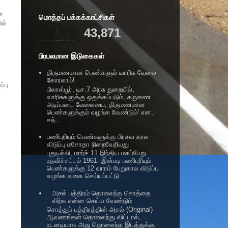
ா
மொத்தப் பக்கக்காட்சிகள்
ல்
43,871
பிரபலமான இடுகைகள்
திருமணமான பெண்களும் வாரிசு வேலை
கோரலாம்!
்பு
பிலாஸ்பூர், டிச.7 அரசு துறையில்,
வாரிசுகளுக்கு ஒதுக்கப்படும், கருணை
அடிப்படை வேலையை, திருமணமான
பெண்களுக்கும் வழங்க வேண்டும்' என,
சத்...
பணிபுரியும் பெண்களுக்கு பிரசவ கால
விடுப்பு மசோதா நிறைவேறியது
புதுடில்லி, மார்ச் 11 இந்திய மகப்பேறு
உதவிச்சட்டம் 1961- இன்படி பணிபுரியும்
பெண்களுக்கு 12 வாரம் பேறுகால விடுப்பு
வழங்க வகை செய்யப்பட்டு ...
அசல் பத்திரம் தொலைந்த சொத்தை
விற்க என்ன செய்ய வேண்டும்
சொத்துப் பத்திரத்தின் அசல் (Original)
ஆவணங்கள் தொலைந்து விட்டால்,
உடனடியாக அது தொலைந்த இடத்துக்கு