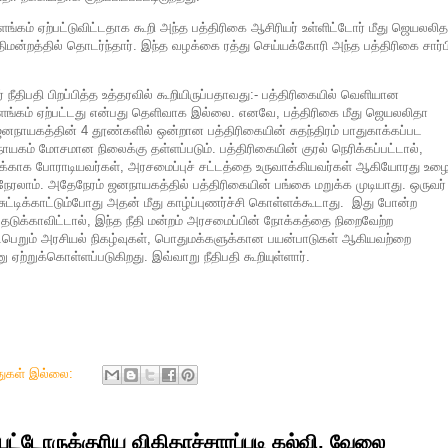
ங்கம் ஏற்பட்டுவிட்டதாக கூறி அந்த பத்திரிகை ஆசிரியர் உள்ளிட்டோர் மீது ஜெயலலித
றத்தில் தொடர்ந்தார். இந்த வழக்கை ரத்து செய்யக்கோரி அந்த பத்திரிகை சார்பி
் நீதிபதி பிறப்பித்த உத்தரவில் கூறியிருப்பதாவது:- பத்திரிகையில் வெளியான
ளங்கம் ஏற்பட்டது என்பது தெளிவாக இல்லை. எனவே, பத்திரிகை மீது ஜெயலலிதா
நாயகத்தின் 4 தூண்களில் ஒன்றான பத்திரிகையின் சுதந்திரம் பாதுகாக்கப்பட
யகம் மோசமான நிலைக்கு தள்ளப்படும். பத்திரிகையின் குரல் நெரிக்கப்பட்டால்,
லைக்காக போராடியவர்கள், அரசமைப்புச் சட்டத்தை உருவாக்கியவர்கள் ஆகியோரது உழைப
 நேரலாம். அதேநேரம் ஜனநாயகத்தில் பத்திரிகையின் பங்கை மறுக்க முடியாது. ஒருவர்
்டிக்காட்டும்போது அதன் மீது காழ்ப்புணர்ச்சி கொள்ளக்கூடாது. இது போன்ற
ுக்காவிட்டால், இந்த நீதி மன்றம் அரசமைப்பின் நோக்கத்தை நிறைவேற்ற
நடைபெறும் அரசியல் நிகழ்வுகள், பொதுமக்களுக்கான பயன்பாடுகள் ஆகியவற்றை
்றுக்கொள்ளப்படுகிறது. இவ்வாறு நீதிபதி கூறியுள்ளார்.
துகள் இல்லை:
தப்பட்டோருக்குரிய விகிதாச்சாரப்படி கல்வி, வேலை