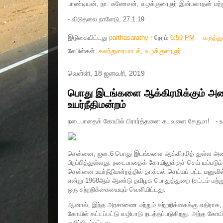
பாண்டியன், நா. கணேசன், வழக்குரைஞர் இன்பலாதன் மற்ற
- விடுதலை நாளேடு, 27.1.19
இடுகையிட்டது
parthasarathy r
நேரம்
6:59 PM
கருத்த
லேபிள்கள்:
கலந்துரையாடல்
,
வழக்குரைஞர்
வெள்ளி, 18 ஜனவரி, 2019
பொது இடங்களை ஆக்கிரமிக்கும் அன
உயர்நீதிமன்றம்
நடைபாதைக் கோயில் பிரார்த்தனை கடவுளை சேருமா! - உச்
சென்னை, ஜன.6 பொது இடங்களை ஆக்கிரமித் துள்ள அனை
பிறப்பித்துள்ளது. நடைபாதைக் கோயிலுக்குச் செய் யப்படும
சென்னை உயர்நீதிமன்றத்தில் தாக்கல் செய்யப் பட்ட மனுவ
என்று 1968ஆம் ஆண்டு தமிழக பொதுத்துறை (சட்டம் மற்
ஒரு சுற்றறிக்கையையும் வெளியிட்டது.
ஆனால், இந்த அரசாணை மற்றும் சுற்றறிக்கைக்கு எதிராக
கோயில் கட்டப்பட்டு வழிபாடு நடத்தப்படுகிறது. அந்த கோ
குறிப்பிடப்பட்டது.