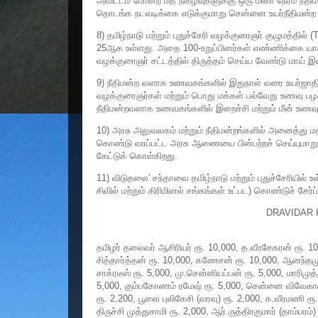
அவிட்டம் போன்ற மத நிகழ்வுகளுக்கு ஒரு மணி நேரம் நீத
தொடங்க நடவடிக்கை எடுக்குமாறு சென்னை உயர்நீதிமன்ற 
8) தமிழ்நாடு மற்றும் புதுச்சேரி வழக்குரைஞர் குழுமத்தி
25ஆக உள்ளது. அதை 100-உறுப்பினர்கள் எண்ணிக்கை யாக
வழக்குரைஞர் சட்டத்தில் திருத்தம் செய்ய வேண்டு மாய் இ
9) நீதிமன்ற வளாக உணவகங்களில் இதுநாள் வரை உயர்ஜாதி
வழக்குரைஞர்கள் மற்றும் பொது மக்கள் பல்வேறு உணவு ப
நீதிமன்றவளாக உணவகங்களில் இறைச்சி மற்றும் மீன் உணவ
10) அரசு அலுவலகம் மற்றும் நீதிமன்றங்களில் அனைத்து 
கொண்டு வரப்பட்ட அரசு ஆணையை பின்பற்றச் செய்யுமாறு 
கேட்டுக் கொள்கிறது.
11) விடுதலை' சந்தாவை தமிழ்நாடு மற்றும் புதுச்சேரியில
சிவில் மற்றும் கிரிமினல் சங்கங்கள் உட்பட) கொண்டுச் சேர்ப்
DRAVIDAR
தமிழர் தலைவர் ஆசிரியர் ரூ. 10,000, த.வீரசேகரன் ரூ. 10,
சித்தார்த்தன் ரூ. 10,000, கணேசன் ரூ. 10,000, ஆனந்தமுன
சாக்ரடீஸ் ரூ. 5,000, மு.சென்னியப்பன் ரூ. 5,000, மாரிமுத
5,000, கும்பகோணம் ரமேஷ் ரூ. 5,000, சென்னை விவேகானந
ரூ. 2,200, பூவை புலிகேசி (வரவு) ரூ. 2,000, க.வீரமணி 
திருச்சி முத்துசாமி ரூ. 2,000, ஆர்.ருத்திரகுமார் (தாம்பரம்)