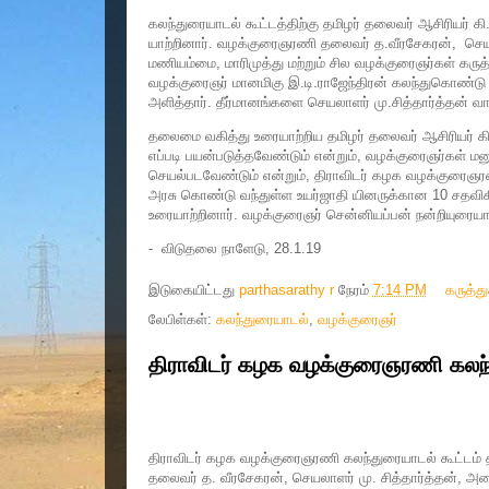
கலந்துரையாடல் கூட்டத்திற்கு தமிழர் தலைவர் ஆசிரியர்
யாற்றினார். வழக்குரைஞரணி தலைவர் த.வீரசேகரன், செயலாளர
மணியம்மை, மாரிமுத்து மற்றும் சில வழக்குரைஞர்கள் கருத்த
வழக்குரைஞர் மானமிகு இ.டி.ராஜேந்திரன் கலந்துகொண்டு கர
அளித்தார். தீர்மானங்களை செயலாளர் மு.சித்தார்த்தன் வாச
தலைமை வகித்து உரையாற்றிய தமிழர் தலைவர் ஆசிரியர் கி
எப்படி பயன்படுத்தவேண்டும் என்றும், வழக்குரைஞர்கள் மன
செயல்படவேண்டும் என்றும், திராவிடர் கழக வழக்குரைஞரணி
அரசு கொண்டு வந்துள்ள உயர்ஜாதி யினருக்கான 10 சதவிக
உரையாற்றினார். வழக்குரைஞர் சென்னியப்பன் நன்றியுரையாற
- விடுதலை நாளேடு, 28.1.19
இடுகையிட்டது
parthasarathy r
நேரம்
7:14 PM
கருத்த
லேபிள்கள்:
கலந்துரையாடல்
,
வழக்குரைஞர்
திராவிடர் கழக வழக்குரைஞரணி கலந்து
திராவிடர் கழக வழக்குரைஞரணி கலந்துரையாடல் கூட்டம்
தலைவர் த. வீரசேகரன், செயலாளர் மு. சித்தார்த்தன், 