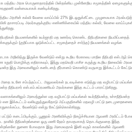
ாக மத்திய அரசு பொருளாதாரத்தில் பின்தங்கிய முன்னேறிய சமூகத்தின் ஏழைகளுக்க
ுரைஞரணி வன்மையாகக் கண்டிக்கிறது.
கள் மத்திய அரசின் கல்வி வேலை வாய்ப்பில் 27% இடஒதுக்கீட்டை முழுமையாக அமல்படுத
ிய விகி தாசாரப்படி அவர்களுக்குரிய எண்ணிக்கையில் மத்திய கல்வி, வேலை வாய்ப்புகள
்துகிறது.
ன்ற நீதிபதிகள் நியமனங்களில் உயர்ஜாதி மத உணர்வு கொண்ட நீதிபதிகளை நியமிப்பதைத்
ண்களுக்கும் (குறிப்பாக ஒடுக்கப்பட்ட சமூகத்தைச் சார்ந்த) நியமனங்கள் வழங்க
நாடாக அறிவித்து இருக்க வேண்டும் என்று கூறிய மேகாலய மாநில நீதிபதி எஸ்.ஆர்.ச
ாண உறுதி மொழிக்கு எதிராகவும், இந்து மதவெறி பாசிச கருத்து கூறிய நிலையில் அவ
ாளுமன்ற இரு அவைகளிலும் கண்டனத் தீர்மானம் கொண்டு வருமாறு இக்கூட்டம் கேட்டுக
் அதை உடனே சம்பந்தப்பட்ட அலுவலர்கள் நடவடிக்கை எடுத்து மத வழிபாட்டு மய்யங்க
மன்ற நீதியரசர் எஸ்.எம்.சுப்ரமணியம் அவர்களை இந்த கூட்டம் பாராட்டுகிறது.
வளாகங்களிலும் அமைந்துள்ள மத வழிபாட்டு மய்யங்கள் உயர்நீதிமன்ற, உச்சநீதிமன்ற
ும் என இக்கூட்டம் வலியுறுத்துவதோடு அப்பகுதிகளில் மதவழி பாட்டு நடைமுறைகளையு
துகாக்கப்பட வேண்டும் என்று கேட்டுக்கொள்கிறது.
கள் மட்டும் கடைப்பிடிக்கும், பூணூல் அணிவிக்கும் நிகழ்ச்சியான ஆவணி அவிட்டம் போ
ப்பிட்ட நாளில் நீதிமன்றங்களை ஒரு மணி நேரம் தாமதமாகத் தொடங்குவதை இந்த
ீதிமன்றங்களே துணை போவதாக இது அமைவதால் இனி வரும் காலங்களில் ஆவணி