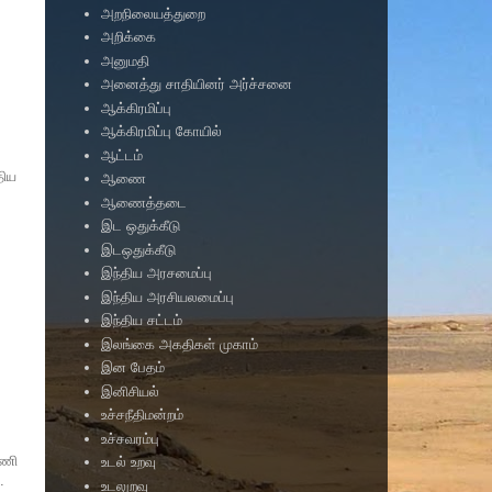
அறநிலையத்துறை
அறிக்கை
அனுமதி
அனைத்து சாதியினர் அர்ச்சனை
ஆக்கிரமிப்பு
ஆக்கிரமிப்பு கோயில்
ஆட்டம்
திய
ஆணை
ஆணைத்தடை
இட ஒதுக்கீடு
இடஒதுக்கீடு
இந்திய அரசமைப்பு
இந்திய அரசியலமைப்பு
இந்திய சட்டம்
இலங்கை அகதிகள் முகாம்
இன பேதம்
இனிசியல்
உச்சநீதிமன்றம்
உச்சவரம்பு
ரணி
உடல் உறவு
.
உடலுறவு