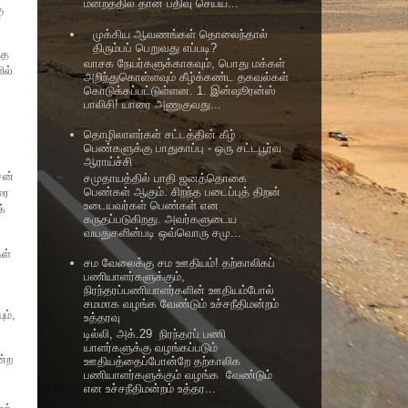
மன்றத்தில் தான் பதிவு செய்ய...
ு
முக்கிய ஆவணங்கள் தொலைந்தால்
திரும்பப் பெறுவது எப்படி?
்த
வாசக நேயர்களுக்காகவும், பொது மக்கள்
ில்
அறிந்துகொள்ளவும் கீழ்க்கண்ட தகவல்கள்
கொடுக்கப்பட்டுள்ளன. 1. இன்ஷூரன்ஸ்
பாலிசி! யாரை அணுகுவது...
தொழிலாளர்கள் சட்டத்தின் கீழ்
பெண்களுக்கு பாதுகாப்பு - ஒரு சட்டபூர்வ
ஆராய்ச்சி
ென்
சமுதாயத்தில் பாதி ஜனத்தொகை
பெண்கள் ஆகும். சிறந்த படைப்புத் திறன்
ரை
உடையவர்கள் பெண்கள் என
்
கருதப்படுகிறது. அவர்களுடைய
வயதுகளின்படி ஒவ்வொரு சமு...
ள்
சம வேலைக்கு சம ஊதியம்! தற்காலிகப்
பணியாளர்களுக்கும்,
நிரந்தரப்பணியாளர்களின் ஊதியம்போல்
சமமாக வழங்க வேண்டும் உச்சநீதிமன்றம்
ம்,
உத்தரவு
டில்லி, அக்.29 நிரந்தரப் பணி
யாளர்களுக்கு வழங்கப்படும்
ன்ற
ஊதியத்தைப்போன்றே தற்காலிக
பணியாளர்களுக்கும் வழங்க வேண்டும்
என உச்சநீதிமன்றம் உத்தர...