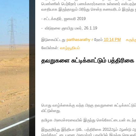
பெண்ணின் பெற்றோர் பணக்காரர்களாக உள்ளனர் என்பதற்க
வசதியாக இருந்தாலும் பிரிந்து சென்ற கணவரிடம் இருந்து
- சட்டக்கதிர், ஜனவரி 2019
- விடுதலை ஞாயிறு மலர், 26.1.19
இடுகையிட்டது
parthasarathy r
நேரம்
10:14 PM
கருத்
லேபிள்கள்:
வாழ்வூதியம்
தவறுகளை சுட்டிக்காட்டும் பத்திரிகை ம
பொது வாழ்க்கைக்கு வந்த பிறகு தவறுகளை சுட்டிக்காட்டும் 
விட்டுள்ளது.
தமிழக அமைச்சரவையில் இருந்து செங்கோட்டையன் கடந்த 2
இதுகுறித்து இந்தியா டுடே பத்திரிகை 2012ஆம் ஆண்டு ஆ
செங்கோட் டையனை அமைச்சர் பதவியில் இருந்து ஜெயலலிதா ந