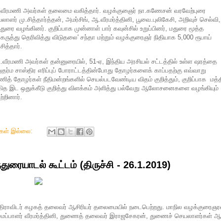
 கி.வீரமணி அவர்கள் தலைமை வகித்தார். வழக்குஞைர் நா.கணேசன் வரவேற்புரை
் மு.சித்தார்த்தன், அமர்சிங், ஆ.வீரமர்த்தினி, பூவை.புலிகேசி, அறிவுச் செல்வி,
ுரை வழங்கினர். குறிப்பாக முன்னாள் பார் கவுன்சில் உறுப்பினர், மதுரை மூத்த
ுத்து தெரிவித்து விடுதலை' சந்தா மற்றும் வழக்குரைஞர் நிதியாக 5,000 ரூபாய்
ித்தார்.
.வீரமணி அவர்கள் தன்னுரையில், 51-ஏ, இந்திய அரசியல் சட்டத்தில் உள்ள ஷரத்தை
ுதர்ம சாஸ்திர எரிப்புப் போராட்டத்தின்போது தோழர்களைக் காப்பதற்கு எவ்வாறு
த் தோழர்கள் நீதிமன்றங்களில் செயல்படவேண்டிய விதம் குறித்தும், குறிப்பாக மத்
ித இட ஒதுக்கீடு குறித்து விளக்கம் அளித்து பல்வேறு ஆலோசனைகளை வழங்கியும்
்றினார்.
ுகள் இல்லை:
ரையாடல் கூட்டம் (திருச்சி - 26.1.2019)
 திராவிடர் கழகத் தலைவர் ஆசிரியர் தலைமையில் நடைபெற்றது. மாநில வழக்குரைஞ
அமைப்பாளர் வீரமர்த்தினி, துணைத் தலைவர் இராஜசேகரன், துணைச் செயலாளர்கள் ஆ