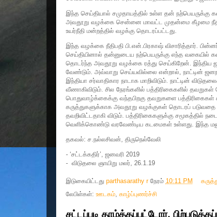
இந்த செய்தியால் சமுதாயத்தில் உள்ள தன் நற்பெயருக்கு கள
அவதூறு வழக்கை சென்னை மாவட்ட முதன்மை கீழமை நீதிமன்
உயர்நீதி மன்றத்தில் வழக்கு தொடரப்பட்டது.
இந்த வழக்கை நீதிபதி பி.என்.பிரகாஷ் விசாரித்தார். பின்னர
செய்தியினால் தன்னுடைய நற்பெயருக்கு எந்த வகையில் க
தொடர்ந்த அவதூறு வழக்கை ரத்து செய்கிறேன். இந்திய ஜன
வேண்டும். அவ்வாறு செய்யவில்லை என்றால், நாட்டின் ஜனநா
இந்தியா சர்வாதிகார நாடாக மாறிவிடும். நாட்டின் விடுத
வீணாகிவிடும். சில நேரங்களில் பத்திரிகைகளில் தவறுகள்
பொதுவாழ்க்கைக்கு வந்தபிறகு தவறுகளை பத்திரிகைகள் சுட
கருத்துகளுக்காக அவதூறு வழக்குகள் தொடரப் படுவதை தட
தவறிவிட்டதாகி விடும். பத்திரிகைகளுக்கு சமூகத்தில் 
வெளிக்கொண்டு வரவேண்டிய கடமைகள் உள்ளது. இந்த மனு ஏற
தகவல்: ச.நல்லசிவன், திருநெல்வேலி
- ‘சட்டக்கதிர்’, ஜனவரி 2019
- விடுதலை ஞாயிறு மலர், 26.1.19
இடுகையிட்டது
parthasarathy r
நேரம்
10:11 PM
கருத்
லேபிள்கள்:
ஊடகம்
,
காழ்ப்புணர்ச்சி
சட்டப்படி தாழ்த்தப்பட்டோர், பிற்படுத்