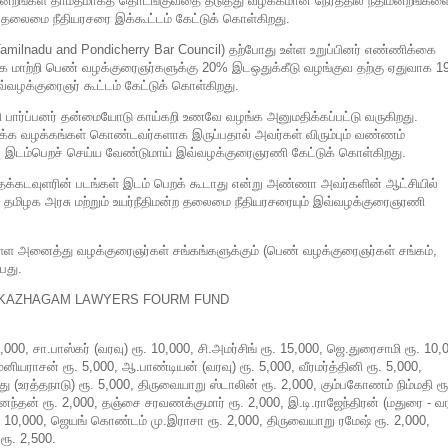
ிமன்றங்கள் தாமதமாகத் தொடங்குவதை தடுத்து வழக்கமான நேரத்தில் நீதிமன்றங்கள
தலைமை நீதியரசரை இக்கூட்டம் கேட்டுக் கொள்கிறது.
ல் (Tamilnadu and Pondicherry Bar Council) தற்போது உள்ள உறுப்பினர் எண்ணிக்கை
 மாற்றி பெண் வழக்குரைஞர்களுக்கு 20% இடஒதுக்கீடு வழங்குவ தற்கு ஏதுவாக 1
வ்வழக்குரைஞர் கூட்டம் கேட்டுக் கொள்கிறது.
 பார்ப்பனர் தன்மையோடு காய்கறி உணவே வழங்க அனுமதிக்கப்பட்டு வருகிறது.
ழக்க வழக்கங்கள் கொண்டவர்களாக இருப்பதால் அவர்கள் விரும்பும் வண்ணம்
ு இடம்பெறச் செய்ய வேண்டுமாய் இவ்வழக்குரைஞரணி கேட்டுக் கொள்கிறது.
மதக்கடவுளரின் படங்கள் இடம் பெறக் கூடாது என்று அண்ணா அவர்களின் ஆட்சியில்
தமிழக அரசு மற்றும் உயர்நீதிமன்ற தலைமை நீதியரசரையும் இவ்வழக்குரைஞரணி
் உள்ள அனைத்து வழக்குரைஞர்கள் சங்கங்களுக்கும் (பெண் வழக்குரைஞர்கள் சங்கம்,
பது.
 KAZHAGAM LAWYERS FOURM FUND
000, சா.பாஸ்கர் (வரவு) ரூ. 10,000, சி.அமர்சிங் ரூ. 15,000, ஜெ.துரைசாமி ரூ. 10,
ியராசன் ரூ. 5,000, ஆ.பாண்டியன் (வரவு) ரூ. 5,000, வீரமர்த்தினி ரூ. 5,000,
்து (உரத்தநாடு) ரூ. 5,000, திருவையாறு ஸ்டாலின் ரூ. 2,000, கும்பகோணம் நிம்மதி ரூ
்தன் ரூ. 2,000, தஞ்சை சரவணக்குமார் ரூ. 2,000, இ.டி.ராஜேந்திரன் (மதுரை - வ
ரூ. 10,000, ஜெயங் கொண்டம் மு.இராசா ரூ. 2,000, திருவையாறு ரமேஷ் ரூ. 2,000,
 ரூ. 2,500.