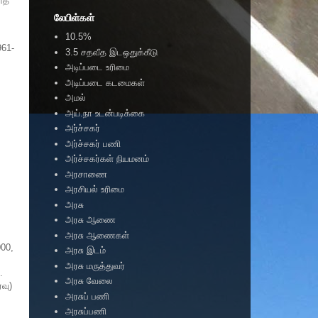
ைத்
லேபிள்கள்
10.5%
961-
3.5 சதவீத இடஒதுக்கீடு
அடிப்படை உரிமை
அடிப்படை கடமைகள்
அமல்
அய்.நா உடன்படிக்கை
அர்ச்சகர்
அர்ச்சகர் பணி
அர்ச்சகர்கள் நியமனம்
அரசாணை
அரசியல் உரிமை
அரசு
அரசு ஆணை
அரசு ஆணைகள்
000,
அரசு இடம்
அரசு மருத்துவர்
.
அரசு வேலை
ரவு)
அரசுப் பணி
அரசுப்பணி