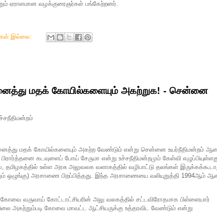
ும் ஏராளமான வழக்குரைஞர்கள் பங்கேற்றனர்.
ுகள் இல்லை:
ைத்து மதக் கோயில்களையும் அகற்றுக! - சென்னை
சநீதிமன்றம்
த்து மதக் கோயில்களையும் அகற்ற வேண்டும் என்று சென்னை உயர்நீதிமன்றம் 
் பிரார்த்தனை கடவுளைப் போய் சேருமா என்று உச்சநீதிமன்றமும் கேள்வி எழுப்பியுள்ளத
ில், தமிழகத்தில் உள்ள அரசு அலுவலக வளாகத்தில் வழிபாட்டு தலங்கள் இருக்கக்கூடா
றும் ஒழுங்கு) அரசாணை பிறப்பித்தது. இந்த அரசாணையை வலியுறுத்தி 1994ஆம் ஆ
, கோவை வருவாய் கோட்டாட்சியரின் அலு வலகத்தில் சட்டவிரோதமாக பிள்ளையார்
யிலை அகற்றும்படி கோவை மாவட்ட ஆட்சியருக்கு உத்தரவிட வேண்டும் என்று