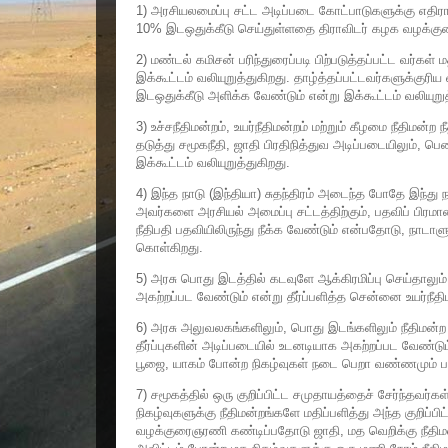
1) அரசியலமைப்பு சட்ட அடிப்படை கோட்பாடுகளுக்கு எதிர
10% இடஒதுக்கீடு செய்துள்ளதை திராவிடர் கழக வழக்க
2) மண்டல் கமிசன் பரிந்துரைப்படி பிற்படுத்தப்பட்ட வர்
இக்கூட்டம் வலியுறுத்துகிறது. தாழ்த்தப்பட்டவர்களுக்குர
இடஒதுக்கீடு அளிக்க வேண்டும் என்று இக்கூட்டம் வலியுறுத
3) உச்சநீதிமன்றம், உயர்நீதிமன்றம் மற்றும் கீழமை நீதிம
தடுத்து சமூகநீதி, ஜாதி பிரதிநித்துவ அடிப்படையிலும், பெ
இக்கூட்டம் வலியுறுத்துகிறது.
4) இந்த நாடு (இந்தியா) சுதந்திரம் அடைந்த போதே இந்து 
அவர்களை அரசியல் அமைப்பு சட்டத்திற்கும், பதவிப் பிரம
நீதிபதி பதவியிலிருந்து நீக்க வேண்டும் என்பதோடு, நாட
கொள்கிறது.
5) அரசு பொது இடத்தில் கடவுளே ஆக்கிரமிப்பு செய்தாலும
அகற்றப்பட வேண்டும் என்று தீர்ப்பளித்த சென்னை உயர்நீதி
6) அரசு அலுவலகங்களிலும், பொது இடங்களிலும் நீதிமன்ற 
தீர்ப்புகளின் அடிப்படையில் உடனடியாக அகற்றப்பட வேண்ட
பூஜை, யாகம் போன்ற நிகழ்வுகள் நடை பெறா வண்ணமும் பா
7) சமூகத்தில் ஒரு குறிப்பிட்ட சமுதாயத்தைச் சேர்ந்தவர்
நிகழ்வுகளுக்கு நீதிமன்றங்களே மதிப்பளித்து அந்த குறி
வழக்குரைஞரணி கண்டிப்பதோடு ஜாதி, மத வெறிக்கு ந