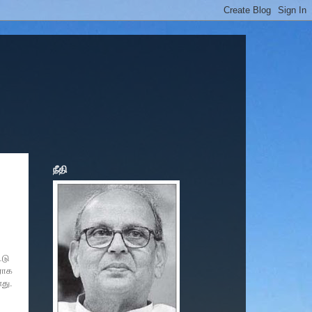
நீதி
்டு
ராக
து.