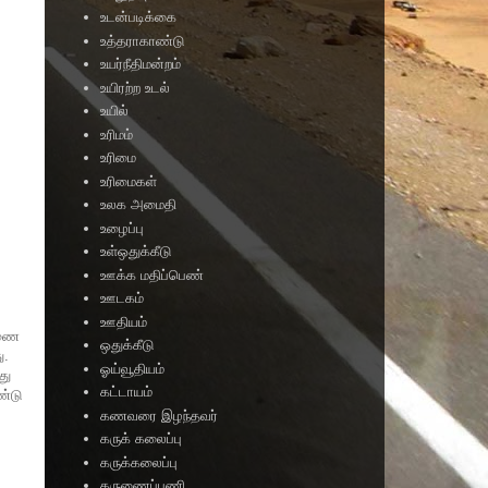
உடன்படிக்கை
உத்தராகாண்டு
உயர்நீதிமன்றம்
உயிரற்ற உடல்
உயில்
உரிமம்
உரிமை
உரிமைகள்
உலக அமைதி
உழைப்பு
உள்ஒதுக்கீடு
ஊக்க மதிப்பெண்
ஊடகம்
ஊதியம்
ஆணை
ஒதுக்கீடு
ு.
ஓய்வூதியம்
து
கட்டாயம்
ண்டு
கணவரை இழந்தவர்
கருக் கலைப்பு
கருக்கலைப்பு
கருணைப்பணி