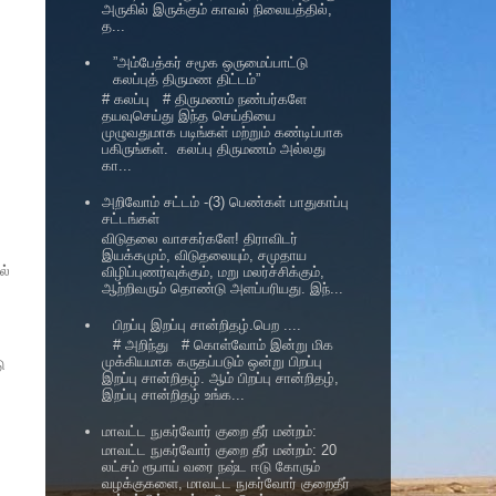
அருகில் இருக்கும் காவல் நிலையத்தில்,
த...
”அம்பேத்கர் சமூக ஒருமைப்பாட்டு
கலப்புத் திருமண திட்டம்”
# கலப்பு # திருமணம் நண்பர்களே
தயவுசெய்து இந்த செய்தியை
முழுவதுமாக படிங்கள் மற்றும் கண்டிப்பாக
பகிருங்கள். கலப்பு திருமணம் அல்லது
கா...
அறிவோம் சட்டம் -(3) பெண்கள் பாதுகாப்பு
சட்டங்கள்
விடுதலை வாசகர்களே! திராவிடர்
இயக்கமும், விடுதலையும், சமுதாய
ல்
விழிப்புணர்வுக்கும், மறு மலர்ச்சிக்கும்,
ஆற்றிவரும் தொண்டு அளப்பரியது. இந்...
பிறப்பு இறப்பு சான்றிதழ்.பெற ....
# அறிந்து # கொள்வோம் இன்று மிக
முக்கியமாக கருதப்படும் ஒன்று பிறப்பு
ு
இறப்பு சான்றிதழ். ஆம் பிறப்பு சான்றிதழ்,
இறப்பு சான்றிதழ் உங்க...
மாவட்ட நுகர்வோர் குறை தீர் மன்றம்:
மாவட்ட நுகர்வோர் குறை தீர் மன்றம்: 20
லட்சம் ரூபாய் வரை நஷ்ட ஈடு கோரும்
வழக்குகளை, மாவட்ட நுகர்வோர் குறைதீர்