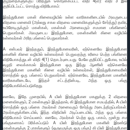
குழந்தைகளுக்குப் பிரித்துக் கொடுக்கப்பட்ட விதி 4(வீ): விதி 3 இல்
குறிப்பிடப்பட்ட சொத்து விநியோகம்:
இறந்துபோன மகன் கிளைவழியில் உள்ள வாரிசுகளிடையில் அவருடைய
விதவை மனைவி (அல்லது சகல விதவை மனைவிகளுக்கும் சேர்த்து) தவிர,
உயிரோடிருக்கும் மகன்கள், மகள்கள் அனைவரும் சமமான பங்கினைப்
பெறுவார்கள். அவருடைய இறந்துபோன, மகன்களின் கிளை வழியில்
உள்ளவர்கள் அதே பங்கைப் பெறுவார்கள்.
A என்பவர் இறந்ததும், இறந்துபோனவரின், ஏற்கெனவே இறந்துபோன
மகனின் கிளை வழியில் உள்ளவர்கள் பெறுவதற்கு உரிமை பெற்ற பங்கினை
விநியோகத்துடன் விதி 4(1) தொடர்புடையது. மேலே குறிப்பிட்டதுபோல, உயில்
எழுதி வைக்காமல் இறந்துபோன ஒரு இந்து ஆணின் ஏற்கெனவே
இறந்துபோன மகனின் கிளை வழியில் உள்ளவர்கள், இறந்துபோனவரின்
சொத்தில் ஒரு பங்கைப் பெறுவார்கள். ஏற்கெனவே, இறந்துபோன மகனின்
வாரிசுகளிடையே, இந்தச் சட்டத்தின்படி, அந்த ஒரு பங்கு
விநியோகிக்கப்படுகிறது.
எனவே, இதே முறையில், A யின் இறந்துபோன மகனுக்கு 2 விதவை
மனைவிகளும், 2 மகள்களும் இருந்தால், கி இறந்துபோன சமயத்தில், A யின்
சொத்தில் ஒரு பங்கை அவர்கள் அனைவரும் சேர்த்து அடைந்திருப்பார்கள்.
அவர்களுக்கிடையில், இந்த விதியின் அடிப்படையில், அந்த ஒரு பங்கை
விநியோகம் செய்யலாம். எனவே, அவர்கள் பெற்ற ஒரு பாகம், மூன்று சம
பங்குகளாகப் பிரிக்கப்படும் A யின் இறந்துபோன மகளின் இரண்டு
மகன்களுக்கு 2 பாகங்களும் (ஒருவருக்கு ஒரு பங்கு) கி யின் இறந்துபோன