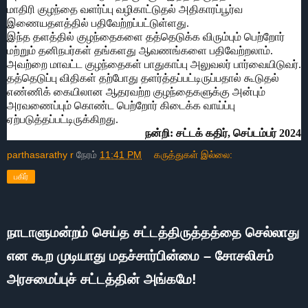
மாதிரி குழந்தை வளர்ப்பு வழிகாட்டுதல் அதிகாரப்பூர்வ
இணையதளத்தில் பதிவேற்றப்பட்டுள்ளது.
இந்த தளத்தில் குழந்தைகளை தத்தெடுக்க விரும்பும் பெற்றோர்
மற்றும் தனிநபர்கள் தங்களது ஆவணங்களை பதிவேற்றலாம்.
அவற்றை மாவட்ட குழந்தைகள் பாதுகாப்பு அலுவலர் பார்வையிடுவர்.
தத்தெடுப்பு விதிகள் தற்போது தளர்த்தப்பட்டிருப்பதால் கூடுதல்
எண்ணிக் கையிலான ஆதரவற்ற குழந்தைகளுக்கு அன்பும்
அரவணைப்பும் கொண்ட பெற்றோர் கிடைக்க வாய்ப்பு
ஏற்படுத்தப்பட்டிருக்கிறது.
நன்றி: சட்டக் கதிர், செப்டம்பர் 2024
parthasarathy r
நேரம்
11:41 PM
கருத்துகள் இல்லை:
பகிர்
நாடாளுமன்றம் செய்த சட்டத்திருத்தத்தை செல்லாது
என கூற முடியாது மதச்சார்பின்மை – சோசலிசம்
அரசமைப்புச் சட்டத்தின் அங்கமே!