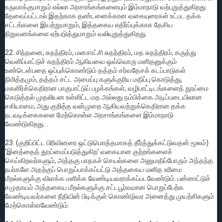
உருவாக்குமாறும் எல்லா அரசாங்கங்களையும் இம்மாநாடு வற்புறுத்துகிறது.
தேவைப்பட்டால் இதற்காக தண்டனைக்கான வகையுரைகள் உட்பட தக்க
சட்டங்களை இயற்றுமாறும், இத்தகைய எதிர்ப்புக்காக தேசிய
நிறுவனங்களை ஏற்படுத்துமாறும் வலியுறுத்துகிறது.
22. சிந்தனை, சுதந்திரம், மனசாட்சி சுதந்திரம், மத சுதந்திரம், கருத்து
வெளிப்பாட்டுச் சுதந்திரம் ஆகியவை ஒவ்வொரு மனிதனுக்கும்
உண்டென்பதை ஒப்புக்கொண்டும் தத்தம் சர்வதேசக் கடப்பாடுகள்
நிமித்தமும், தத்தம் சட்ட அமைப்பு களுக்குரிய மதிப்பு கொடுத்து,
மகளிர்க்கெதிரான பாகுபாட்டுப் பழக்கங்கள், வழிபாட்டிடங்களைத் தூய்மை
கெடுத்தல் முதலியன உள்ளிட்ட மத அல்லது நம்பிக்கை அடிப்படையிலான
சகியாமை, அது குறித்த வன்முறை ஆகியவற்றுக்கெதிரான தக்க
நடவடிக்கைகளை மேற்கொள்ள அரசாங்கங்களை இம்மாநாடு
வேண்டுகிறது…
23. (குறிப்பிட்ட பிரிவினரை ஒட்டுமொத்தமாகத் தீர்த்துக்கட்டுவதன் மூலம்)
‘இனத்தைத் தூய்மைப்படுத்துகிற’ வகையான குற்றங்களைச்
செய்கிறவர்களும், அத்தகு பாதகச் செயல்களை அனுமதிப்போரும் அந்தந்த
நபர்களே அதற்குப் பொறுப்பாக்கப்பட்டு அத்தகைய மனித உரிமை
மீறல்களுக்கு விளக்க மளிக்க வேண்டியவராக்கப்படவேண்டும். பன்னாட்டுச்
சமுதாயம் அத்தகைய மீறல்களுக்கு சட்டபூர்வமான பொறுப்பேற்க
வேண்டியவர்களை நீதியின் பிடிக்குள் கொண்டுவர அனைத்து முயற்சிகளும்
மேற்கொள்ளவேண்டும்.