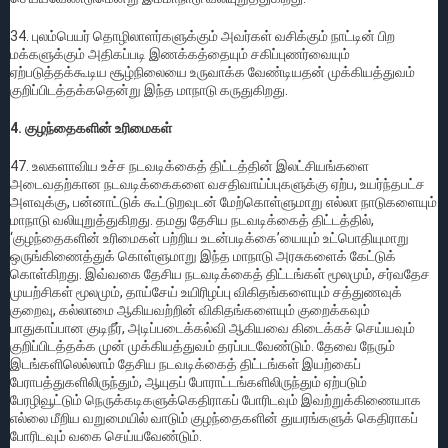
34. புலம்பெயர் தொழிலாளர்களுக்கும் அவர்கள் வசிக்கும் நாட்டின் பிற
மக்களுக்கும் அதிகப்படி இணக்கத்தையும் சகிப்புணர்வையும்
ஏற்படுத்தக்கூடிய சூழ்நிலையை உருவாக்க வேண்டியதன் முக்கியத்துவம்
குறிப்பிடத்தக்கதென்று இந்த மாநாடு கருதுகிறது.
4. குழந்தைகளின் உரிமைகள்
47. உலகளாவிய உச்ச நடவடிக்கைத் திட்டத்தின் இலட்சியங்களை
அடைவதற்கான நடவடிக்கைகளை வசதிவாய்ப்புகளுக்கு ஏற்ப, உயர்ந்தபட்ச
அளவுக்கு, பன்னாட்டுக் கூட்டுறவுடன் மேற்கொள்ளுமாறு எல்லா நாடுகளையும்
மாநாடு வலியுறுத்துகிறது. தமது தேசிய நடவடிக்கைத் திட்டத்தில்,
‘குழந்தைகளின் உரிமைகள் பற்றிய உடன்படிக்கை’யையும் உட்பொதியுமாறு
ஒருங்கிணைத்துக் கொள்ளுமாறு இந்த மாநாடு அரசுகளைக் கேட்டுக்
கொள்கிறது. இவ்வகை தேசிய நடவடிக்கைத் திட்டங்கள் மூலமும், சர்வதேச
முயற்சிகள் மூலமும், தாய்சேய் உயிரிழப்பு விகிதங்களையும் சத்துணவுக்
குறைவு, கல்லாமை ஆகியவற்றின் விகிதங்களையும் குறைக்கவும்
பாதுகாப்பான குடிநீர், அடிப்படைக்கல்வி ஆகியவை கிடைக்கச் செய்யவும்
குறிப்பிடத்தக்க முன் முக்கியத்துவம் தரப்படவேண்டும். தேவை நேரும்
இடங்களிலெல்லாம் தேசிய நடவடிக்கைத் திட்டங்கள் இயற்கைப்
பேராபத்துகளிலிருந்தும், ஆயுதப் போராட்டங்களிலிருந்தும் ஏற்படும்
பேரழிவூட்டும் நெருக்கடிகளுக்கெதிராகப் போரிடவும் இவற்றுக்கிணையாக
எல்லை மீறிய வறுமையில் வாடும் குழந்தைகளின் துயரங்களுக் கெதிராகப்
போரிடவும் வகை செய்யவேண்டும்.