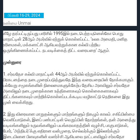
பிப்ரவரி 16-29, 2024
உண்மை Unmai
கீழே தரப்பட்டிருப்பது பாரிசில் 1995இல் நடைபெற்ற யுனெஸ்கோ பொது
மாநாட்டின் 28ஆம் அமர்வில் ஏற்றுக் கொள்ளப்பட்ட ‘உலக அமைதி, மனித
உரிமைகள், மக்களாட்சி ஆகியவற்றுக்கான கல்வி பற்றிய
ஒருங்கிணைக்கப்பட்ட நடவடிக்கைத் திட்ட வரையறை’ ஆகும்.
முன்னுரை
1. சர்வதேச கல்வி மாநாட்டின் 44ஆம் அமர்வில் ஏற்றுக்கொள்ளப்பட்ட
பிரகடனத்தை நடைமுறைப்படுத்துவதே இந்த வரையறையின் நோக்கமாகும்.
பல்வேறு சமூகங்களின் நிலைமைகளுக்கேற்ப தேசிய அளவிலும் சர்வதேச
அளவிலும் நடைமுறைக்கான உத்திகளாகவும் கொள்கைகளாகவும்
திட்டங்களாகவும் மாற்றிக்கொள்ளப்படக்கூடிய வழிகாட்டு நெறிகளை இது
முன் வைக்கிறது.
2. இது விரைவான மாறுதல்களும் மாற்றங்களும் நிகழும் காலம். சகிப்பின்மை
வெளிப்பாடுகள், இனப் பண்பாட்டின் வெறுப்பின் தோற்றங்கள், தன் அனைத்து
வடிவங்களிலும் உருவங்களிலும் பயங்கரவாதத்தின் எழுச்சி, பாகுபாடுகள்,
போர், ‘அந்நியர்’க்கு எதிரான வன்முறை, செல்வர்க்கும் இல்லார்க்கும்
இடையிலான பிளவுகளின் வளர்ச்சி ஆகியவை நாட்டளவிலும் சர்வதேச