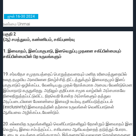
ஜுன் 16-30 2024
உண்மை Unmai
பகுதி 2
(ஆ) சமத்துவம், கண்ணியம், சகிப்புணர்வு
1. இனவாதம், இனப்பாகுபாடு, இனவெறுப்பு முதலான சகிப்பின்மையும்
சகிப்பின்மையின் பிற உருவங்களும்
19. சர்வதேச சமுதாயத்தைப் பொறுத்தவரையும் மனித உரிமைத்துறையில்
உலகு தழுவிய அளவிலான நிகழ்ச்சித் திட்டத்துக்கும் இனவாதமும் இனப்
பாகுபாடும் ஒழிக்கப்பட வேண்டியது முதல் நோக்கமாக அமைய வேண்டுமென
இம்மாநாடு கருதுகிறது. அதிலும் குறிப்பாக சமூக வாழ்வின் அம்சமாகவே
நிலைநிறுத்தப்பட்டுவிட்ட நிறவெறி போன்ற அம்சங்களும் தத்துவ
அடிப்படையிலான மேலாண்மை இனவழி உயர்வு, தனிப்படுத்தப்படல்
(exclusivity) இனவாதத்தின் தற்கால உருவங்கள் வெளிப்பாடுகள்
ஆகியவை அழிக்கப்படவேண்டும்.
20. எல்லாவித உருவங்களிலும் வெளிப்பாடுகளிலும் தோன்றும் இனவாதம் இன
வெறுப்பு, இவை சம்பந்தப்பட்ட சகியாமை ஆகியவற்றைத் தடுத்துப் போராட
உடனடி நடவடிக்கை எடுக்குமாறும், இத்துறையில் வலுவான கொள்கைகளை