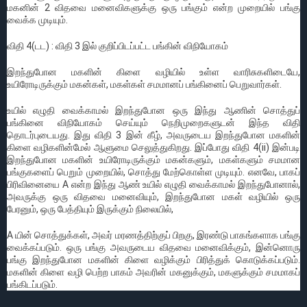
மகனின் 2 விதவை மனைவிகளுக்கு ஒரு பங்கும் என்ற முறையில் பங்கு
வைக்க முடியும்.
விதி 4(டட) : விதி 3 இல் குறிப்பிடப்பட்ட பங்கின் விநியோகம்
இறந்துபோன மகளின் கிளை வழியில் உள்ள வாரிசுகளிடையே,
உயிரோடிருக்கும் மகன்கள், மகள்கள் சமமானப் பங்கினைப் பெறுவார்கள்.
உயில் எழுதி வைக்காமல் இறந்துபோன ஒரு இந்து ஆணின் சொத்துப்
பங்கினை விநியோகம் செய்யும் நெறிமுறைகளுடன் இந்த விதி
தொடர்புடையது. இது விதி 3 இன் கீழ், அவருடைய இறந்துபோன மகளின்
கிளை வழிகளின்மேல் ஆளுமை செலுத்துகிறது. இப்போது விதி 4(ii) இன்படி
இறந்துபோன மகளின் உயிரோடிருக்கும் மகன்களும், மகள்களும் சமமான
பங்குகளைப் பெறும் முறையில், சொத்து மேற்கொள்ள முடியும். எனவே, பாகப்
பிரிவினையை A என்ற இந்து ஆண் உயில் எழுதி வைக்காமல் இறந்துபோனால்,
அவருக்கு ஒரு விதவை மனைவியும், இறந்துபோன மகள் வழியில் ஒரு
பேரனும், ஒரு பேத்தியும் இருக்கும் நிலையில்,
A யின் சொத்துக்கள், அவர் மரணத்திற்குப் பிறகு, இரண்டு பாகங்களாக பங்கு
வைக்கப்படும். ஒரு பங்கு அவருடைய விதவை மனைவிக்கும், இன்னொரு
பங்கு இறந்துபோன மகளின் கிளை வழிக்கும் பிரித்துக் கொடுக்கப்படும்.
மகளின் கிளை வழி பெற்ற பாகம் அவரின் மகனுக்கும், மகளுக்கும் சமமாகப்
பங்கிடப்படும்.