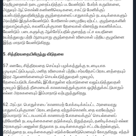
நெறிமுறைகள் நடைமுறைப்படுத்தப் படவேண்டும். போர்க் கருவிகளை,
அதுவும் ஆட்கொல்லி கண்ணிவெடிகளை, சகட்டு மேனிக்குப்
பயன்படுத்துவதிலிருந்து குழந்தைகளைப் பாதுகாக்கும் நடவடிக்கைகளும்
அவற்றில் இருக்கவேண்டும். போரினால் மனமுறிவு ஏற்பட்ட குழந்தைகளின்
மறுவாழ்வுக்கும், கவனிப்புக்குமான தேவைகள் விரைந்து கவனிக்கப்பட
வேண்டும். படைகளுக்கு ஆள்சேர்ப்பதில் குறைந்த பட்ச வயதினை
உயர்த்துவது பற்றி ஆராயுமாறு குழந்தைகள் உரிமைகள் பற்றிய குழுவினை
இந்த மாநாடு வேண்டுகிறது.
5. சித்திரவதையிலிருந்து விடுதலை
57. எனவே, சித்திரவதை செய்யும் பழக்கத்துக்கு உடனடியாக
முடிவுகட்டும்படியும், மனித உரிமைகள் பற்றிய சர்வதேசப் பிரகடனத்தையும்
இதர ஆவணங்களையும் செயல்படுத்துவதன் மூலமும்,
தேவைப்படுமிடங்களில், இப்போதுள்ள ஏற்பாடுகளை வலுப்படுத்துவதன்
மூலமும் இந்தத் தீமையைக் காலகாலத்துக்குமாக ஒழித்துக்கட்டுமாறும்
எல்லா அரசுகளையும் இம்மாநாடு வற்புறுத்துகிறது.
62. அய்.நா. பொதுச்சபை ‘காணாமற் போக்கடிக்கப்பட்ட அனைவரது
பாதுகாப்புக்குமான’ பிரகடனத்தை ஏற்றுக்கொண்டதை வரவேற்கும்
இம்மாநாடு ‘கட்டாயமாய்க் காணாமற் போகவைக்கும்’ செயல்களைப்
புரிவோரின் நடவடிக்கைகளை தடுக்கவும், நிறுத்தவும், தண்டிக்கவும் எல்லா
அரசுகளும் பலனுள்ள நிருவாக நடவடிக்கைகளும் சட்டமியற்றல்களும்,
நீதித்துறை நடவடிக்கைகளும் எடுக்கவேண்டுமெனவும் கோருகிறது. எந்தச்