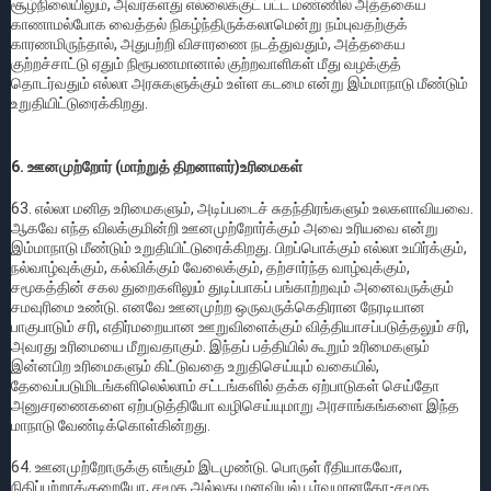
சூழ்நிலையிலும், அவர்களது எல்லைக்குட் பட்ட மண்ணில் அத்தகைய
காணாமல்போக வைத்தல் நிகழ்ந்திருக்கலாமென்று நம்புவதற்குக்
காரணமிருந்தால், அதுபற்றி விசாரணை நடத்துவதும், அத்தகைய
குற்றச்சாட்டு ஏதும் நிரூபணமானால் குற்றவாளிகள் மீது வழக்குத்
தொடர்வதும் எல்லா அரசுகளுக்கும் உள்ள கடமை என்று இம்மாநாடு மீண்டும்
உறுதியிட்டுரைக்கிறது.
6. ஊனமுற்றோர் (மாற்றுத் திறனாளர்)உரிமைகள்
63. எல்லா மனித உரிமைகளும், அடிப்படைச் சுதந்திரங்களும் உலகளாவியவை.
ஆகவே எந்த விலக்குமின்றி ஊனமுற்றோர்க்கும் அவை உரியவை என்று
இம்மாநாடு மீண்டும் உறுதியிட்டுரைக்கிறது. பிறப்பொக்கும் எல்லா உயிர்க்கும்,
நல்வாழ்வுக்கும், கல்விக்கும் வேலைக்கும், தற்சார்ந்த வாழ்வுக்கும்,
சமூகத்தின் சகல துறைகளிலும் துடிப்பாகப் பங்காற்றவும் அனைவருக்கும்
சமவுரிமை உண்டு. எனவே ஊனமுற்ற ஒருவருக்கெதிரான நேரடியான
பாகுபாடும் சரி, எதிர்மறையான ஊறுவிளைக்கும் வித்தியாசப்படுத்தலும் சரி,
அவரது உரிமையை மீறுவதாகும். இந்தப் பத்தியில் கூறும் உரிமைகளும்
இன்னபிற உரிமைகளும் கிட்டுவதை உறுதிசெய்யும் வகையில்,
தேவைப்படுமிடங்களிலெல்லாம் சட்டங்களில் தக்க ஏற்பாடுகள் செய்தோ
அனுசரணைகளை ஏற்படுத்தியோ வழிசெய்யுமாறு அரசாங்கங்களை இந்த
மாநாடு வேண்டிக்கொள்கின்றது.
64. ஊனமுற்றோருக்கு எங்கும் இடமுண்டு. பொருள் ரீதியாகவோ,
நிதிப்பற்றாக்குறையோ, சமூக அல்லது மனவியல் பூர்வமானதோ-சமூக