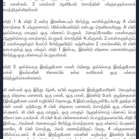
2 மகன்கள், 2 மகள்கள் ஆகியோர் சொத்தின் பங்குகளுக்காகக்
காத்திருக்கிறார்கள்.
விதி 1 & விதி 2 என்ற இரண்டையும் சேர்த்து வாசிக்கும்போது A யின்
சொத்தை 6 பங்குகளாகப் பிரிக்கவேண்டும் என்பது தெளிவாகிறது. A யின்
ஒவ்வொரு மகளும் ஒரு பங்கைப் பெறுவர். அதைப்போலவே மகன்களும்
ஆளுக்கொரு பாகத்தைப் பெறுவர். சொத்தில் 4 பங்குகள், 2 மகன்களுக்கும்,
2 மகள்களுக்கும் போய்ச் சேர்ந்துவிடும். எஞ்சியுள்ள 2 பாகங்களில், கி யின்
தாயாருக்கு ஒரு பங்கும், விதி 1 இன்படி, இரண்டு விதவை மனைவிகளும்
சேர்த்து ஒரு பங்கையும் பெறுவார்கள்.
விதி 3: ஒவ்வொரு இறந்துபோன மகன் அல்லது ஒவ்வொரு இறந்துபோன
மகள் இவர்களின் கிளையில் உள்ள வாரிசுகள் ஒரு பங்கை
எடுத்துக்கொள்ளலாம்.
கி என்பவர் ஒரு இந்து ஆண், உயில் எழுதாமல் இறந்துபோகிறார். அவருக்கு
ஒரு விதவை மனைவி, ஒரு மகன், ஒரு மகள், இரண்டு பேரக் குழந்தைகள்
(இறந்துபோன மகன் வழியில்) அதாவது, A இறப்பதற்குமுன்பே, உயிர் துறந்த கி
யின் மகன். தற்போது A யின் விதவை மனைவி, சொத்தில் ஒரு பங்கைப்
பெறலாம். கி யின் ஒரு மகனும், ஒரு மகளும் ஆளுக்கொரு பங்கைப் பெற
உரிமை உடையவர்கள். கி யின் பேரப் பிள்ளைகளைப் பொறுத்தவரையில், விதி 3
இன்படி, அவர்கள் அனைவரும் சேர்ந்து மொத்தமாக ஒரு பங்கைப் பெறலாம்.
எனவே, A யின் சொத்து, அவர் மரணத்திற்குப் பிறகு, 4 பங்குகளாகப்
பிரிக்கப்படலாம். A யின் இறந்துபோன மகனின் வழிவந்த இரண்டு பேரக்