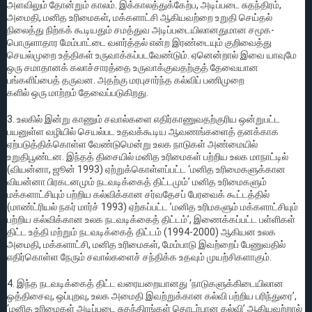
அளவிலும் தோன்றும் காலம். இக்காலத்துக்கேற்ப, அடிப்படை சுதந்திரம்,
அமைதி, மனித உரிமைகள், மக்களாட்சி ஆகியவற்றை உறுதி செய்தல்
நிலைத்து நிற்கக் கூடியதும் சமத்துவ அடிப்படையிலானதுமான சமூக-
பொருளாதார மேம்பாட்டை வளர்த்தல் என்ற இரண்டையும் குறிவைத்து
செயல்முறை உத்திகள் உருவாக்கப்படவேண்டும். ஏனென்றால் இவை யாவுமே
ஒரு சமாதானக் கலாச்சாரத்தை உருவாக்குவதற்குத் தேவையான
பங்களிப்பைத் தருவன. அதற்கு மரபுசார்ந்த கல்விப் பணிமுறை
களில் ஒரு மாற்றம் தேவைப்படுகிறது.
3. உலகில் இன்று காணும் சவால்களை எதிர்காணுவதற்குரிய ஒன்றுபட்ட
பயனுள்ள வழியில் செயல்பட உதவக்கூடிய ஆவணங்களைத் தனக்காக
ஏற்படுத்திக்கொள்ள வேண்டுமென்று உலக நாடுகள் அண்மையில்
உறுதிபூண்டன. இந்தத் திசையில் மனித உரிமைகள் பற்றிய உலக மாநாட்டில்
(வியன்னா, ஜூன் 1993) ஏற்றுக்கொள்ளப்பட்ட ‘மனித உரிமைகளுக்கான
வியன்னா பிரகடனமும் நடவடிக்கைத் திட்டமும்’ மனித உரிமைகளும்
மக்களாட்சியும் பற்றிய கல்விக்கான சர்வதேசப் பேரவைக் கூட்டத்தில்
(மாண்ட்ரியல் நகர் மார்ச் 1993) ஏற்கப்பட்ட ’மனித உரிமகளும் மக்களாட்சியும்
பற்றிய கல்விக்கான உலக நடவடிக்கைத் திட்டம்’, இணைக்கப்பட்ட பள்ளிகள்
திட்ட உத்தி மற்றும் நடவடிக்கைத் திட்டம் (1994-2000) ஆகியன உலக
அமைதி, மக்களாட்சி, மனித உரிமைகள், மேம்பாடு இவற்றைப் பேணுவதில்
எதிர்கொள்ள நேரும் சவால்களைச் சந்திக்க உதவும் முயற்சிகளாகும்.
4. இந்த நடவடிக்கைத் திட்ட வரையறையானது ‘நாடுகளுக்கிடையிலான
ஒத்திசைவு, ஒப்புறவு, உலக அமைதி இவற்றுக்கான கல்வி பற்றிய பரிந்துரை’,
‘மனித உரிமைகள் அடிப்படை சுதந்திரங்கள் தொடர்பான கல்வி’ ஆகியவற்றால்