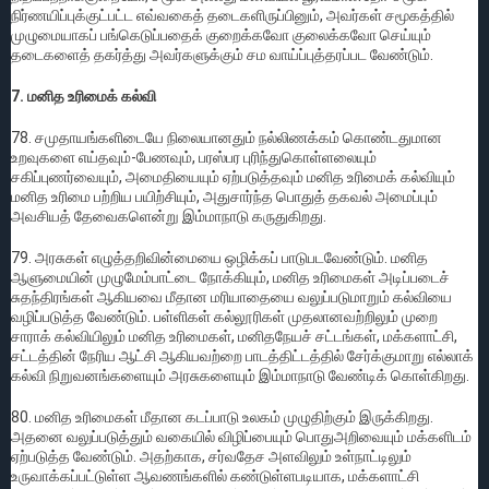
நிர்ணயிப்புக்குட்பட்ட எவ்வகைத் தடைகளிருப்பினும், அவர்கள் சமூகத்தில்
முழுமையாகப் பங்கெடுப்பதைக் குறைக்கவோ குலைக்கவோ செய்யும்
தடைகளைத் தகர்த்து அவர்களுக்கும் சம வாய்ப்புத்தரப்பட வேண்டும்.
7. மனித உரிமைக் கல்வி
78. சமுதாயங்களிடையே நிலையானதும் நல்லிணக்கம் கொண்டதுமான
உறவுகளை எய்தவும்-பேணவும், பரஸ்பர புரிந்துகொள்ளலையும்
சகிப்புணர்வையும், அமைதியையும் ஏற்படுத்தவும் மனித உரிமைக் கல்வியும்
மனித உரிமை பற்றிய பயிற்சியும், அதுசார்ந்த பொதுத் தகவல் அமைப்பும்
அவசியத் தேவைகளென்று இம்மாநாடு கருதுகிறது.
79. அரசுகள் எழுத்தறிவின்மையை ஒழிக்கப் பாடுபடவேண்டும். மனித
ஆளுமையின் முழுமேம்பாட்டை நோக்கியும், மனித உரிமைகள் அடிப்படைச்
சுதந்திரங்கள் ஆகியவை மீதான மரியாதையை வலுப்படுமாறும் கல்வியை
வழிப்படுத்த வேண்டும். பள்ளிகள் கல்லூரிகள் முதலானவற்றிலும் முறை
சாராக் கல்வியிலும் மனித உரிமைகள், மனிதநேயச் சட்டங்கள், மக்களாட்சி,
சட்டத்தின் நேரிய ஆட்சி ஆகியவற்றை பாடத்திட்டத்தில் சேர்க்குமாறு எல்லாக்
கல்வி நிறுவனங்களையும் அரசுகளையும் இம்மாநாடு வேண்டிக் கொள்கிறது.
80. மனித உரிமைகள் மீதான கடப்பாடு உலகம் முழுதிற்கும் இருக்கிறது.
அதனை வலுப்படுத்தும் வகையில் விழிப்பையும் பொதுஅறிவையும் மக்களிடம்
ஏற்படுத்த வேண்டும். அதற்காக, சர்வதேச அளவிலும் உள்நாட்டிலும்
உருவாக்கப்பட்டுள்ள ஆவணங்களில் கண்டுள்ளபடியாக, மக்களாட்சி