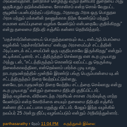
அவ்வளவுதான். நன்றாகச் செழித்து வரும் தனியார் துறையை அது
ஒருபோதும் தடுக்கவில்லை. சோசலிசம் என்ற சொல் வேறுபட்ட
சூழலில் பயன்படுத்தப் படுகிறது, அதாவது அரசு ஒரு பொதுநல
அரசு மற்றும் மக்களின் நலனுக்காக நிற்க வேண்டும் மற்றும்
சமமான வாய்ப்புகளை வழங்க வேண்டும் என்பதையே குறிக்கிறது”
என்று தலைமை நீதிபதி சஞ்சீவ் கன்னா தெரிவித்தார்.
“மதச்சார்பின்மையைப் பொறுத்தவரையும் கூட, எஸ்.ஆர்.பொம்மை
வழக்கில் ‘மதச்சார்பின்மை’ என்பது அரசமைப்புச் சட்டத்தின்
அடிப்படைக் கட்டமைப்பின் ஒரு பகுதியாகவே இருக்கிறது” என்றும்
சுட்டிக்காட்டினார். சட்டத்திருத்தம் செல்லாது என கூற முடியாது
அத்து டன், “சட்டத்திருத்தம் கொண்டு வரப்பட்டது நெருக்கடி
நிலைக்காலத்திலா, என்றெல்லாம் பார்க்க முடி யாது.
நாடாளுமன்றத்தில் மூன்றில் இரண்டு பங்கு பெரும்பான்மை யுடன்
சட்டத்திருத்தம் நிறை வேற்றப்பட்டுள்ளது.
எனவே, நாடாளுமன்றம் நிறை வேற்றிய சட்டத்தை செல்லாது என்று
கூற முடியாது” என்றும் தலைமை நீதிபதி குறிப்பிட்டார்.
இந்த வழக்கை, விரிவடைந்த அரசியல் சாசன அமர்வுக்கு மாற்ற
வேண்டும் என்ற கோரிக்கை யையும் தலைமை நீதிபதி சஞ்சீவ்
கன்னா திட்டவட்டமாக மறுத்து விட்டார். மேலும் இந்த வழக்கில்
நவம்பர் 25 அன்று தீர்ப்பு வழங்கப்படும் என்றும் அறிவித்துள்ளார்.
parthasarathy r
நேரம்
11:04 PM
கருத்துகள் இல்லை: