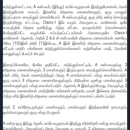
எடுத்துக்காட்டாக, A என்பவர், (இந்து) உயில் எழுதாமல் இறந்துபோனால், அவர்
இறந்துபோன சமயம், இரண்டு விதவை மனைவிகளும், ஒரு மகனும்
இருப்பதாக வைத்துக் கொள்வோம். A என்பவருக்கு ஒரு வீடு என்ற சொத்து
இருக்கிறது. சட்டப்படி, Class-I இல் வரும் அவருடைய வாரிசுகள், ஒரே
சமயத்தில் பிறரை தவிர்த்து அந்த வீட்டை தமதாக்கிக் கொள்ளலாம்.
மேற்குறிப்பிட்ட வழக்கில் சம்பந்தப்பட்டவர்கள் அனைவருமே Class-I
வாரிசுகள். ஆனால், அதில் 2 பேர் கி என்பவரின் விதவை மனைவிகள். எனவே,
பிரிவு (10)இன் விதி (1)இன்படி, A இன் இரண்டு விதவை மனைவிகளும்,
வீட்டில் பாதிப் பங்கினை எடுத்துக்கொள்ளலாம். எஞ்சியுள்ள பாதி, அவரின்
மகனுக்குப் போய்ச் சேரும்.
இதைப்போலவே, மேலே குறிப்பிட்ட எடுத்துக்காட்டில், A என்பவருக்கு 3
விதவை மனைவிகளும், 3 மகன்களும் இருப்பதாக வைத்துக்கொள்வோம். A
யின் வீடு, அவர் மரணத்திற்குப் பிறகு 4 பாகங்களாகப் பங்கு வைக்கப்படும்.
ஒரு பாகம் 3 விதவை மனைவிகளுக்கும், மீதியுள்ள மூன்று பாகங்களும் 3
மகன்களுக்கும் பங்கு வைக்கப்படும். ஆனால், A இறக்கும்போது, அவருக்கு 2
விதவை மனைவிகள் மாத்திரமே உள்ளனர் என்றால், மகன் இல்லாத நிலையில்,
அந்த வீடு இரண்டு விதவை மனைவிகளுக்கும் சமமாகப் பங்கிடப்படும்.
விதி 2: உயிரோடிருக்கும் மகன்களும், மகள்களும் இறந்தவரின் தாயாரும்,
ஒவ்வொருவரும் ஒரு பங்கு பெறுவர்.
A என்ற ஒரு இந்து ஆண், உயில் எழுதாமல் இறந்து விடுகிறார் என்று வைத்துக்-
கொள்வோம். அவருக்குப் பிறகு அவருடைய தாயார், 2 விதவை மனைவிகள்,