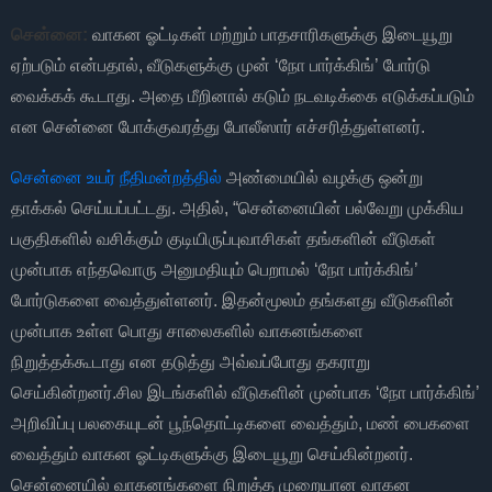
சென்னை:
வாகன ஓட்டிகள் மற்றும் பாதசாரிகளுக்கு இடையூறு
ஏற்படும் என்பதால், வீடுகளுக்கு முன் ‘நோ பார்க்கிங்’ போர்டு
வைக்கக் கூடாது. அதை மீறினால் கடும் நடவடிக்கை எடுக்கப்படும்
என சென்னை போக்குவரத்து போலீஸார் எச்சரித்துள்ளனர்.
சென்னை உயர் நீதிமன்றத்தில்
அண்மையில் வழக்கு ஒன்று
தாக்கல் செய்யப்பட்டது. அதில், “சென்னையின் பல்வேறு முக்கிய
பகுதிகளில் வசிக்கும் குடியிருப்புவாசிகள் தங்களின் வீடுகள்
முன்பாக எந்தவொரு அனுமதியும் பெறாமல் ‘நோ பார்க்கிங்’
போர்டுகளை வைத்துள்ளனர். இதன்மூலம் தங்களது வீடுகளின்
முன்பாக உள்ள பொது சாலைகளில் வாகனங்களை
நிறுத்தக்கூடாது என தடுத்து அவ்வப்போது தகராறு
செய்கின்றனர்.
சில இடங்களில் வீடுகளின் முன்பாக ‘நோ பார்க்கிங்’
அறிவிப்பு பலகையுடன் பூந்தொட்டிகளை வைத்தும், மண் பைகளை
வைத்தும் வாகன ஓட்டிகளுக்கு இடையூறு செய்கின்றனர்.
சென்னையில் வாகனங்களை நிறுத்த முறையான வாகன