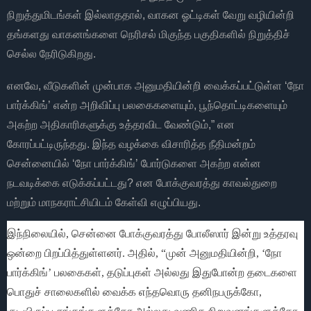
நிறுத்துமிடங்கள் இல்லாததால், வாகன ஓட்டிகள் வேறு வழியின்றி
தங்களது வாகனங்களை நெரிசல் மிகுந்த பகுதிகளில் நிறுத்திச்
செல்ல நேரிடுகிறது.
எனவே, வீடுகளின் முன்பாக அனுமதியின்றி வைக்கப்பட்டுள்ள ‘நோ
பார்க்கிங்’ என்ற அறிவிப்பு பலகைகளையும், பூந்தொட்டிகளையும்
அகற்ற அதிகாரிகளுக்கு உத்தரவிட வேண்டும்,” என
கோரப்பட்டிருந்தது. இந்த வழக்கை விசாரித்த நீதிமன்றம்
சென்னையில் ‘நோ பார்க்கிங்’ போர்டுகளை அகற்ற என்ன
நடவடிக்கை எடுக்கப்பட்டது? என போக்குவரத்து காவல்துறை
மற்றும் மாநகராட்சியிடம் கேள்வி எழுப்பியது.
இந்நிலையில், சென்னை போக்குவரத்து போலீஸார் இன்று உத்தரவு
ஒன்றை பிறப்பித்துள்ளனர். அதில், “முன் அனுமதியின்றி, ‘நோ
பார்க்கிங்’ பலகைகள், தடுப்புகள் அல்லது இதுபோன்ற தடைகளை
பொதுச் சாலைகளில் வைக்க எந்தவொரு தனிநபருக்கோ,