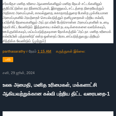
சர்வதேச மனித உரிமை ஆவணங்களிலும் மனித நேயச் சட்டங்களிலும்
குறிப்பிட்டுள்ள தர நிர்ணயிப்புகள், இராணுவம், சட்டத்தை நிறைவேற்றும்
அதிகார அமைப்புகள், காவல்துறை, சுகாதாரத்துறை போன்ற முக்கியமான
அமைப்புகளில் அவற்றைச் செயல்படுத்தும் தனிமுறைகள் பற்றிய கல்வி,
பயிற்சித் தேவைகளிலும் அய்.நா.வின் மேற்சொன்ன அமைப்புகளின் உடனடி
உதவி கிட்டவேண்டும். இத்தகைய கல்வி நடவடிக்கைகளை வளர்க்கவும்,
ஊக்குவிக்கவும், மய்யப்படுத்தவுமான நோக்கத்தில் ‘அய்.நா. மனித உரிமைக்
கல்வியின் பத்தாண்டு’ என்ற ஒன்றைப் பிரகடனப்படுத்துவது பற்றியும்
சிந்திக்க வேண்டும். (முற்றும்)
parthasarathy r
நேரம்
1:15 AM
கருத்துகள் இல்லை:
பகிர்
சனி, 29 ஜூன், 2024
உலக அமைதி, மனித உரிமைகள், மக்களாட்சி
ஆகியவற்றுக்கான கல்வி பற்றிய திட்ட வரையறை-1