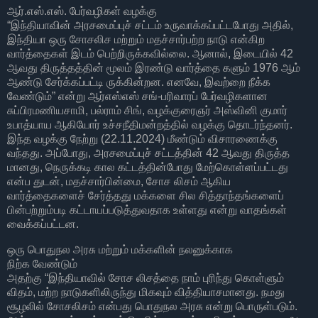
ஆர்.எஸ்.எஸ். பேர்வழிகள் வழக்கு
“இந்தியாவின் அரசமைப்புச் சட்டம் உருவாக்கப்பட்டபோது அதில்,
இந்தியா ஒரு சோசலிச மற்றும் மதச்சார்பற்ற நாடு என்கிற
வார்த்தைகள் இடம் பெற்றிருக்கவில்லை. ஆனால், இடையில் 42
ஆவது திருத்தத்தின் மூலம் இரண்டு வார்த்தை களும் 1976 ஆம்
ஆண்டு சேர்க்கப்பட்டி ருக்கின்றன. எனவே, இவற்றை நீக்க
வேண்டும்” என்று ஆர்எஸ்எஸ் சங்-பரிவாரப் பேர்வழிகளான
சுப்பிரமணியசாமி, பல்ராம் சிங், வழக்குரைஞர் அஸ்வினி குமார்
உபாத்யாய ஆகியோர் உச்சநீதிமன்றத்தில் வழக்கு தொடர்ந்தனர்.
இந்த வழக்கு நேற்று (22.11.2024) மீண்டும் விசாரணைக்கு
வந்தது. அப்போது, அரசமைப்புச் சட்டத்தின் 42 ஆவது திருத்த
மானது, நெருக்கடி கால கட்டத்தின்போது மேற்கொள்ளப்பட்டது
என்ப துடன், மதச்சார்பின்மை, சோச லிசம் ஆகிய
வார்த்தைகளைச் சேர்த்தது மக்களை சில சித்தாந்தங்களைப்
பின்பற்றும்படி கட்டாயப்படுத்துவதாக உள்ளது என்று வாதங்கள்
வைக்கப்பட்டன.
ஒரு பொதுநல அரசு மற்றும் மக்களின் நலனுக்காக
நிற்க வேண்டும்
அதற்கு “இந்தியாவில் சோச லிசத்தை நாம் புரிந்து கொள்ளும்
விதம், மற்ற நாடுகளிலிருந்து மிகவும் வித்தியாசமானது. நமது
சூழலில் சோசலிசம் என்பது பொதுநல அரசு என்று பொருள்படும்.