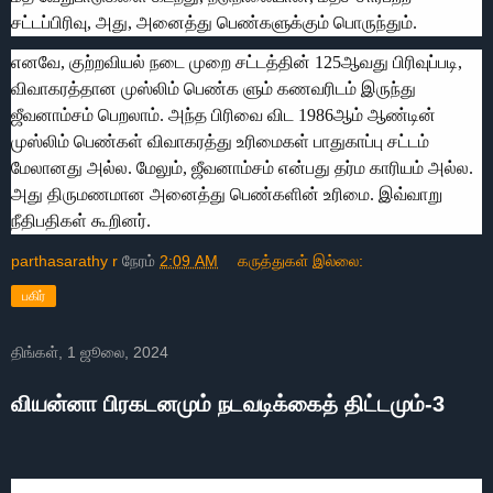
சட்டப்பிரிவு, அது, அனைத்து பெண்களுக்கும் பொருந்தும்.
எனவே, குற்றவியல் நடை முறை சட்டத்தின் 125ஆவது பிரிவுப்படி,
விவாகரத்தான முஸ்லிம் பெண்க ளும் கணவரிடம் இருந்து
ஜீவனாம்சம் பெறலாம். அந்த பிரிவை விட 1986ஆம் ஆண்டின்
முஸ்லிம் பெண்கள் விவாகரத்து உரிமைகள் பாதுகாப்பு சட்டம்
மேலானது அல்ல. மேலும், ஜீவனாம்சம் என்பது தர்ம காரியம் அல்ல.
அது திருமணமான அனைத்து பெண்களின் உரிமை. இவ்வாறு
நீதிபதிகள் கூறினர்.
parthasarathy r
நேரம்
2:09 AM
கருத்துகள் இல்லை:
பகிர்
திங்கள், 1 ஜூலை, 2024
வியன்னா பிரகடனமும் நடவடிக்கைத் திட்டமும்-3