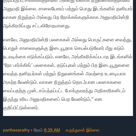
குடியிருப்பு சங்கங்களுக்கோ அல்லது வணிக நிறுவனங்களுக்கோ
அனுமதி இல்லை. சாலையோரம் மற்றும் பொது இடங்களில் தனியார்
வாகன நிறுத்தம் அல்லது பிற நோக்கங்களுக்காக அனுமதியின்றி
ஆக்கிரமிப்பது சட்டவிரோதமானது.
எனவே, அனுமதியின்றி பலகைகள் அல்லது பொருட்களை வைத்து,
பொதுச் சாலைகளுக்கு இடையூறாக செயல்படுவோர் மீது கடும்
நடவடிக்கை எடுக்கப்படும். எனவே, அங்கீகரிக்கப்படாத இடங்களில்
‘நோ பார்க்கிங்’ பலகைகள், தடுப்புகள் மற்றும் பிற இடையூறுகளை
வைத்த தனிநபர்கள் மற்றும் நிறுவனங்கள் அவற்றை உடனடியாக
அகற்ற வேண்டும். வாகன நிறுத்தம் தொடர்பான பலகைகளை
வைப்பதற்கு முன், சம்பந்தப்பட்ட போக்குவரத்து அதிகாரிகளிடம்
இருந்து உரிய அனுமதிகளைப் பெற வேண்டும்,” என
குறிப்பிட்டுள்ளனர்.
parthasarathy r
நேரம்
8:39 AM
கருத்துகள் இல்லை: