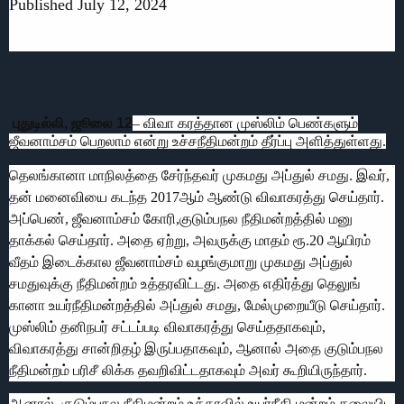
Published July 12, 2024
புதுடில்லி, ஜூலை 12
– விவா கரத்தான முஸ்லிம் பெண்களும்
ஜீவனாம்சம் பெறலாம் என்று உச்சநீதிமன்றம் தீர்ப்பு அளித்துள்ளது.
தெலங்கானா மாநிலத்தை சேர்ந்தவர் முகமது அப்துல் சமது. இவர்,
தன் மனைவியை கடந்த 2017ஆம் ஆண்டு விவாகரத்து செய்தார்.
அப்பெண், ஜீவனாம்சம் கோரி,குடும்பநல நீதிமன்றத்தில் மனு
தாக்கல் செய்தார். அதை ஏற்று, அவருக்கு மாதம் ரூ.20 ஆயிரம்
வீதம் இடைக்கால ஜீவனாம்சம் வழங்குமாறு முகமது அப்துல்
சமதுவுக்கு நீதிமன்றம் உத்தரவிட்டது. அதை எதிர்த்து தெலுங்
கானா உயர்நீதிமன்றத்தில் அப்துல் சமது, மேல்முறையீடு செய்தார்.
முஸ்லிம் தனிநபர் சட்டப்படி விவாகரத்து செய்ததாகவும்,
விவாகரத்து சான்றிதழ் இருப்பதாகவும், ஆனால் அதை குடும்பநல
நீதிமன்றம் பரிசீ லிக்க தவறிவிட்டதாகவும் அவர் கூறியிருந்தார்.
ஆனால், குடும்பநல நீதிமன்றம் உத்தரவில் உயர்நீதி மன்றம் தலையிட