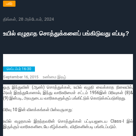
பகிர்
திங்கள், 28 அக்டோபர், 2024
உயில் எழுதாத சொத்துக்களைப் பங்கிடுவது எப்படி?
செப்டம்பர் 16-30
உண்மை
September 16, 2015
இதழ்
ஒரு இந்துவின் (ஆண்) சொத்துக்கள், உயில் எழுதி வைக்காத நிலையில்,
அவர் இறந்துபோனால், இந்து வாரிசுரிமைச் சட்டம் 1956இன் பிரிவுகள் (8)&
(9) இன்படி, அவருடைய வாரிசுகளுக்குப் பங்கிட்டுக் கொடுக்கப்படுகிறது.
பிரிவு 10 இன் விளக்கங்கள் பின்வருமாறு:
உயில் எழுதாமல் இறந்தவரின் சொத்துக்கள் பட்டியலுடைய Class-I இல்
இருக்கும் வாரிசுகளிடையே கீழ்க்கண்ட விதிகளின்படி பங்கிடப்படும்.