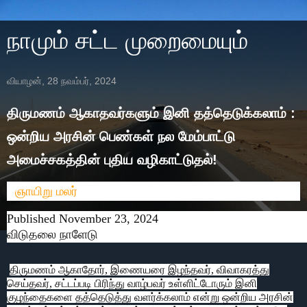
நாமும் சட்ட முறைமையும்
வியாழன், 28 நவம்பர், 2024
திருமணம் ஆகாதவர்களும் இனி தத்தெடுக்கலாம் :
ஒன்றிய அரசின் பெண்கள் நல மேம்பாட்டு
அமைச்சகத்தின் புதிய வழிகாட்டுதல்!
ஞாயிறு மலர்
Published November 23, 2024
விடுதலை நாளேடு
திருமணம் ஆகாதோர், இணையரை இழந்தவர், விவாகரத்து
செய்தவர், சட்டப்படி பிரிந்து வாழ்பவர் உள்ளிட்டோரும் இனி
குழந்தைகளை தத்தெடுத்து வளர்க்கலாம் என்று ஒன்றிய அரசின்