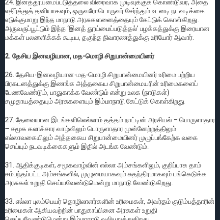
24. இனத்தூய்மைப்படுத்தலை விரைவாக முடிவுக்குக் கொண்டுவர, அதை
எதிர்த்துத் தனியாகவும், ஒருவரோடொருவர் சேர்ந்தும் உடனடி நடவடிக்கை
எடுக்குமாறு இந்த மாநாடு அரசுகளனைத்தையும் கேட்டுக் கொள்கிறது.
அருவருப்பூட்டும் இந்த ‘இனத் தூய்மைப்படுத்தல்’ பழக்கத்துக்கு இரையான
மக்கள் பலனளிக்கக் கூடிய, தகுந்த நிவாரணத்துக்கு உரியோர் ஆவார்.
2. தேசிய இனவழியான, மத-மொழி சிறுபான்மையினர்
26. தேசிய-இனவழியான-மத-மொழி சிறுபான்மையினர் உரிமை பற்றிய
பிரகடனத்துக்கு இணங்க அத்தகைய சிறுபான்மையரின் உரிமைகளைப்
பேணவேண்டும், பாதுகாக்க வேண்டும் என்று உலக (நாடுகள்)
சமுதாயத்தையும் அரசுகளையும் இம்மாநாடு கேட்டுக் கொள்கிறது.
27. தேவையான இடங்களிலெல்லாம் தத்தம் நாட்டின் அரசியல் – பொருளாதார
– சமூக கலாச்சார வாழ்விலும் பொருளாதார முன்னேற்றத்திலும்
எல்லாவகையிலும் அத்தகைய சிறுபான்மையினர் முழுப்பங்கேற்க வகை
செய்யும் நடவடிக்கைகளும் இதில் அடங்க வேண்டும்.
31. ஆதிக்குடிகள், சமூகவாழ்வின் எல்லா அம்சங்களிலும், குறிப்பாக தாம்
சம்பந்தப்பட்ட அம்சங்களில், முழுமையாகவும் சுதந்திரமாகவும் பங்கெடுக்க
அரசுகள் உறுதி செய்யவேண்டுமென்று மாநாடு வேண்டுகிறது.
33. எல்லா புலம்பெயர் தொழிலாளர்களின் உரிமைகள், அவர்தம் குடும்பத்தாரின்
உரிமைகள் ஆகியவற்றின் பாதுகாப்பினை அரசுகள் உறுதி
செய்யவேண்டுமென்று இம்மாநாடு வலியுறுத்துகிறது.