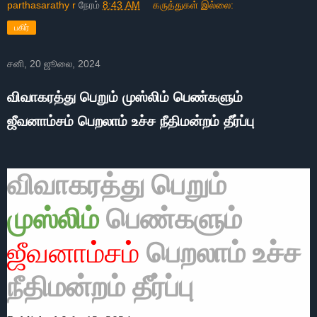
parthasarathy r
நேரம்
8:43 AM
கருத்துகள் இல்லை:
பகிர்
சனி, 20 ஜூலை, 2024
விவாகரத்து பெறும் முஸ்லிம் பெண்களும்
ஜீவனாம்சம் பெறலாம் உச்ச நீதிமன்றம் தீர்ப்பு
விவாகரத்து பெறும்
முஸ்லிம்
பெண்களும்
ஜீவனாம்சம்
பெறலாம் உச்ச
நீதிமன்றம் தீர்ப்பு