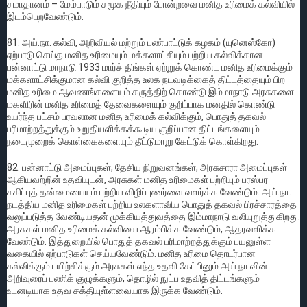
சமாதானம் – மேம்பாடும் சமூக நீதியும் போன்றவை மனித உரிமைக் கல்வியில்
இடம்பெறவேண்டும்.
81. அய்.நா. கல்வி, அறிவியல் மற்றும் பண்பாட்டுக் கழகம் (யுனெஸ்கோ)
ஏற்பாடு செய்த மனித உரிமையும் மக்களாட்சியும் பற்றிய கல்விக்கான
பன்னாட்டு மாநாடு 1933 மார்ச் திங்கள் ஏற்றுக் கொண்ட மனித உரிமைக்கும்
மக்களாட்சிக்குமான கல்வி குறித்த உலக நடவடிக்கைத் திட்டத்தையும் பிற
மனித உரிமை ஆவணங்களையும் கருத்திற் கொண்டு இம்மாநாடு அரசுகளை
மகளிரின் மனித உரிமைத் தேவைகளையும் குறிப்பாக மனதில் கொண்டு
உயர்ந்த பட்சம் பரவலான மனித உரிமைக் கல்விக்கும், பொதுத் தகவல்
பரிமாற்றத்துக்கும் உறுதியளிக்கக்கூடிய குறிப்பான திட்டங்களையும்
நடைமுறைக் கொள்கைகளையும் தீட்டுமாறு கேட்டுக் கொள்கிறது.
82. பன்னாட்டு அமைப்புகள், தேசிய நிறுவனங்கள், அரசுசாரா அமைப்புகள்
ஆகியவற்றின் உதவியுடன், அரசுகள் மனித உரிமைகள் பற்றியும் பரஸ்பர
சகிப்புத் தன்மையையும் பற்றிய விழிப்புணர்வை வளர்க்க வேண்டும். அய்.நா.
நடத்திய மனித உரிமைகள் பற்றிய உலகளாவிய பொதுத் தகவல் பிரச்சாரத்தை
வலுப்படுத்த வேண்டியதன் முக்கியத்துவத்தை இம்மாநாடு வலியுறுத்துகிறது.
அரசுகள் மனித உரிமைக் கல்வியை ஆரம்பிக்க வேண்டும், ஆதரவளிக்க
வேண்டும். இத்துறையில் பொதுத் தகவல் பரிமாற்றத்துக்கும் பயனுள்ள
வகையில் ஏற்பாடுகள் செய்யவேண்டும். மனித உரிமை தொடர்பான
கல்விக்கும் பயிற்சிக்கும் அரசுகள் எந்த உதவி கேட்பினும் அய்.நா.வின்
அறிவுரைப் பணிக் குழுக்களும், தொழில் நுட்ப உதவித் திட்டங்களும்
உடனடியாக உதவ சக்தியுள்ளவையாக இருக்க வேண்டும்.