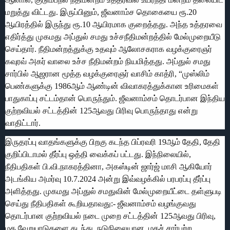
மறுத்து விட்டது. இருப்பினும், ஜீவனாம்ச தொகையை ரூ.20
ஆயிரத்தில் இருந்து ரூ.10 ஆயிரமாக குறைத்தது. அந்த உத்தரவை
எதிர்த்து முகமது அப்துல் சமது உச்சநீதிமன்றத்தில் மேல்முறையீடு
செய்தார். நீதிமன்றத்துக்கு உதவும் ஆலோசகராக வழக்குரைஞர்
கவுரவ் அகர் வாலை உச்ச நீதிமன்றம் நியமித்தது. அப்துல் சமது
சார்பில் ஆஜரான மூத்த வழக்குரைஞர் வாசிம் காத்ரி, “முஸ்லிம்
பெண்களுக்கு 1986ஆம் ஆண்டின் விவாகரத்துக்கான உரிமைகள்
பாதுகாப்பு சட்டம்தான் பொருந்தும். ஜீவனாம்சம் தொடர்பான இந்திய
குற்றவியல் சட்டத்தின் 125ஆவது பிரிவு பொருந்தாது என்று
வாதிட்டார்.
இருதரப்பு வாதங்களுக்கு பிறகு கடந்த பிப்ரவரி 19ஆம் தேதி, தேதி
குறிப்பிடாமல் தீர்ப்பு ஒத்தி வைக்கப் பட்டது. இந்நிலையில்,
நீதிபதிகள் பி.வி.நாகரத்தினா, அகஸ்டின் ஜார்ஜ் மாசி ஆகியோர்
அடங்கிய அமர்வு 10.7.2024 அன்று இவ்வழக்கில் பரபரப்பு தீர்ப்பு
அளித்தது. முகமது அப்துல் சமதுவின் மேல்முறையீட்டை தள்ளுபடி
செய்து நீதிபதிகள் கூறியதாவது:- ஜீவனாம்சம் வழங்குவது
தொடர்பான குற்றவியல் நடை முறை சட்டத்தின் 125ஆவது பிரிவு,
மத வேறுபாடுகளை கடந்து, நடுநிலையான, மதச் சார்பற்ற