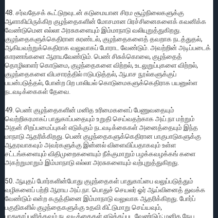
48. சர்வதேசக் கூட்டுறவுடன் கடுமையான சிரம சூழ்நிலைகளுக்கு
ஆளாகியிருக்கிற குழந்தைகளின் மோசமான பிரச்சினைகளைக் கவனிக்க
வேண்டுமென எல்லா அரசுகளையும் இம்மாநாடு வலியுறுத்துகிறது.
குழந்தைகளுக்கெதிரான சுரண்டல், குழந்தைகளைத் தவறாக நடத்துதல்,
ஆகியவற்றுக்கெதிராக வலுவாகப் போராட வேண்டும். அவற்றின் அடிப்படைக்
காரணங்களை ஆராயவேண்டும். பெண் சிசுக்கொலை, குழந்தைத்
தொழிலாளர் கொடுமை, குழந்தைகளை விற்றல், உடலுறுப்புகளை விற்றல்,
குழந்தைகளை விபசாரத்தில் ஈடுபடுத்தல், ஆபாச நூல்களுக்குப்
பயன்படுத்தல், போன்ற பிற பாலியல் கொடுமைகளுக்கெதிராக பயனுள்ள
நடவடிக்கைகள் தேவை.
49. பெண் குழந்தைகளின் மனித உரிமைகளைப் பேணுவதையும்
வெற்றிகரமாகப் பாதுகாப்பதையும் உறுதி செய்வதற்காக அய்.நா மற்றும்
அதன் சிறப்பமைப்புகள் எடுக்கும் நடவடிக்கைகள் அனைத்தையும் இந்த
மாநாடு ஆதரிக்கிறது. பெண் குழந்தைகளுக்கெதிரான பாகுபாடுகளுக்கு
ஆதரவாகவும் அவர்களுக்கு இன்னல் விளைவிப்பதாகவும் உள்ள
சட்டங்களையும் விதிமுறைகளையும் நீக்குமாறும் பழக்கவழக்கங் களை
அகற்றுமாறும் இம்மாநாடு எல்லா அரசுகளையும் வற்புறுத்துகிறது.
50. ஆயுதப் போர்களின்போது குழந்தைகள் பாதுகாப்பை வலுப்படுத்தும்
வழிகளைப் பற்றி ஆராய அய்.நா. பொதுச் செயலர் ஓர் ஆய்வினைத் துவக்க
வேண்டும் என்ற கருத்தினை இம்மாநாடு வலுவாக ஆதரிக்கிறது. போர்ப்
பகுதிகளில் குழந்தைகளுக்கு உதவி கிட்டுமாறு செய்யவும்,
பாதுகாப்பளிக்கவும் நடவடிக்கைகள் எடுக்கப்பட வேண்டும்; மனித நேய