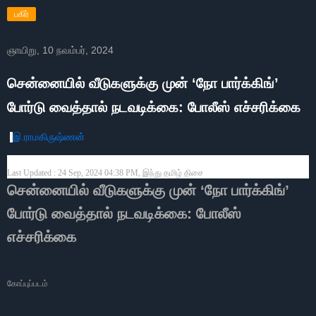
பகிர்
ஞாயிறு, 10 நவம்பர், 2024
சென்னையில் வீடுகளுக்கு முன் ‘நோ பார்க்கிங்’
போர்டு வைத்தால் நடவடிக்கை: போலீஸ் எச்சரிக்கை
இ.ராமகிருஷ்ணன்
Last Updated :
24 Sep, 2024 04:38 PM, இந்து தமிழ் திசை
சென்னையில் வீடுகளுக்கு முன் ‘நோ பார்க்கிங்’
போர்டு வைத்தால் நடவடிக்கை: போலீஸ்
எச்சரிக்கை
கோப்புப்படம்