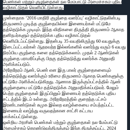
பெண்கள் மற்றும் குழந்தைகள் நல மேம்பாட்டு அமைச்சகம் புதிய
வழிகாட்டுதல் வெளியிட்டுள்ளது.
முன்னதாக ‘2016 மாதிரி குழந்தை வளர்ப்பு’ வழிகாட்டுதலின்படி
திருமணம் முடித்த குழந்தையில்லா இணையர்கள் மட்டுமே
தத்தெடுக்க முடியும். இந்த விதிகளை திருத்தி திருமணம் ஆகாத
தனிநபர்களும் தத்தெடுக்க புதிய வழிகாட்டுதல்
வெளியிடப்பட்டுள்ளது. இதன்படி 35 வயதிலிருந்து 60 வயதுக்கு
இடைப்பட்டவர்கள் ஆதரவற்ற இல்லங்களில் வளர்ந்து வரும் 6 வயது
நிரம்பிய குழந்தை களை தத்தெடுக்கலாம். முதல் 2 ஆண்டுகள்
குழந்தை பராமரிப்புக்கு பிறகு தத்தெடுத்து வளர்க்க அனுமதி
அளிக்கப்படும்.
அதேநேரம் ஆண், பெண் என இரு பாலர் குழந்தைகளையும்
தத்தெடுத்து வளர்க்கும் உரிமை திருமணம் ஆகாத பெண்களுக்கு
மட்டுமே அளிக்கப்படுகிறது. ஆணாக இருக்கும்பட்சத்தில் ஆண்
குழந்தையை மட்டுமே தத்தெடுக்க அனுமதிக்கப்படுவர். மேலும்
பெற்ற குழந்தைகள் இருப்பினும் இணையர் தத்தெடுக்க புதிய
சட்டத்தில் இடம் உள்ளது. அதேநேரத்தில் குறைந்த பட்சம்
இரண்டாண்டுகள் சுமுக இல்லற வாழ்க்கையை சம்பந்தப்பட்ட
இணையர் வாழ்ந்து வருவதற்கான சாட்சி கட்டாய
மாக்கப்பட்டுள்ளது.
ஒன்றிய அரசின் பெண்கள் மற்றும் குழந்தைகள் நல மேம்பாட்டு
அமைச்சகம் கொண்டுவந்திருக்கும் இந்த திருத்தப்பட்ட 2024