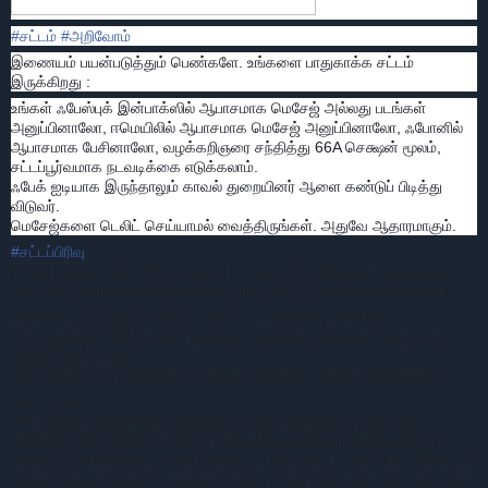
#
சட்டம்
#
அறிவோம்
இணையம் பயன்படுத்தும் பெண்களே. உங்களை பாதுகாக்க சட்டம்
இருக்கிறது :
உங்கள் ஃபேஸ்புக் இன்பாக்ஸில் ஆபாசமாக மெசேஜ் அல்லது படங்கள்
அனுப்பினாலோ, ஈமெயிலில் ஆபாசமாக மெசேஜ் அனுப்பினாலோ, ஃபோனில்
ஆபாசமாக பேசினாலோ, வழக்கறிஞரை சந்தித்து 66A செக்ஷன் மூலம்,
சட்டப்பூர்வமாக நடவடிக்கை எடுக்கலாம்.
ஃபேக் ஐடியாக இருந்தாலும் காவல் துறையினர் ஆளை கண்டுப் பிடித்து
விடுவர்.
மெசேஜ்களை டெலிட் செய்யாமல் வைத்திருங்கள். அதுவே ஆதாரமாகும்.
#
சட்டப்பிரிவு
:
IT act section 66A. Punishment for sending offensive messages
through communication service, etc. upto 3 years imprisonment
உங்களைப் பற்றி தரக்குறைவாக ஃபேஸ்புக் வாலிலோ, ப்ளாகிலோ
போட்டிருந்தால் 509 செக்ஷன் மூலம் நடவடிக்கை எடுக்கலாம். ஒரு வருட
சிறைத் தண்டணை.
அந்த போஸ்ட்டை ஸ்க்ரீன்ஷாட் செய்து விடுங்கள். அதுவே ஆதாரமாகும்.
#சட்டப்பிரிவு :
IPC Section 509: Word, gesture or act intended to insult the
modesty of a woman: Acts of sexual harassment demeaning a
woman on the basis of her gender or sexuality - and other forms of
sexual abuse faced by women online - can fall under this. one year