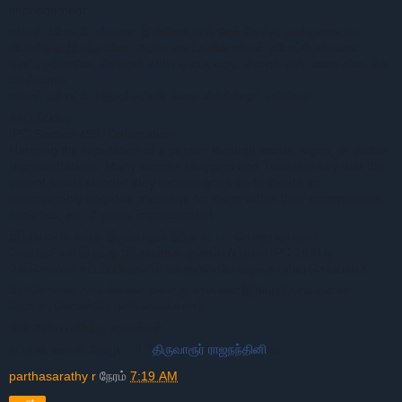
imprisonment
உங்கள் ஃபோட்டோக்களை இன்னொருவர் ஷேர் செய்து தரக்குறைவாக
விமர்சித்து இருந்தாலோ, ஆபாச சைட்களில் உங்கள் ஃபோட்டோக்களை
போட்டிருந்தாலோ, செக்ஷன் 499 படி ஒரு வருட சிறைத் தன்டணை கிடைக்க
செய்யலாம்.
உங்கள் ஃபோட்டோ இருக்கும்னிடத்தை ஸ்க்ரீன்ஷாட் எடுங்கள்.
#சட்டப்பிரிவு :
IPC Section 499: Defamation:
Harming the reputation of a person through words, signs, or visible
representations. Many women bloggers and Tweeters say that the
violent sexist slander they receive goes on to create an
irrecoverably negative message for them within their communities,
societies, etc. 2 years imprisonment
இந்தியாவில் எங்கு இருந்தாலும் இந்த சட்டம் செல்லுபடியாகும்.
வெளிநாட்டில் இருந்து இந்தியர்கள் குற்றம் புரிந்தால் IPC 188 படி
மேற்சொன்ன சட்டப்பிரிவுகளில் உள்ளூரிலேயே வழக்கு பதிவு செய்யலாம்.
மேற்சொன்ன தகவல்களை வைத்து உங்களை இழிவுபடுத்தியவனை
தொடர்பு கொண்டும் பனியவைக்கலாம்.
பிறர் அறிய பகிர்ந்து உதவுங்கள் .
நட்புடன் உங்கள் தோழி. ..!!
?
திருவாரூர் ராஜநந்தினி
னி
parthasarathy r
நேரம்
7:19 AM