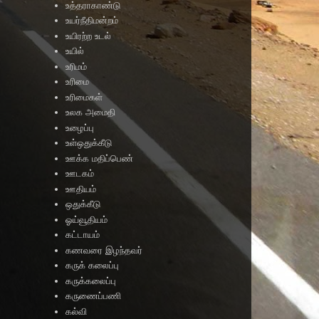
உத்தராகாண்டு
உயர்நீதிமன்றம்
உயிரற்ற உடல்
உயில்
உரிமம்
உரிமை
உரிமைகள்
உலக அமைதி
உழைப்பு
உள்ஒதுக்கீடு
ஊக்க மதிப்பெண்
ஊடகம்
ஊதியம்
ஒதுக்கீடு
ஓய்வூதியம்
கட்டாயம்
கணவரை இழந்தவர்
கருக் கலைப்பு
கருக்கலைப்பு
கருணைப்பணி
கல்வி