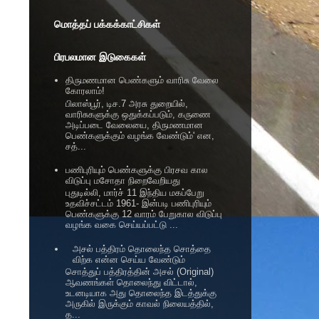
மொத்தப் பக்கக்காட்சிகள்
பிரபலமான இடுகைகள்
திருமணமான பெண்களும் வாரிசு வேலை
கோரலாம்!
பிலாஸ்பூர், டிச.7 அரசு துறையில்,
வாரிசுகளுக்கு ஒதுக்கப்படும், கருணை
அடிப்படை வேலையை, திருமணமான
பெண்களுக்கும் வழங்க வேண்டும்' என,
சத்...
பணிபுரியும் பெண்களுக்கு பிரசவ கால
விடுப்பு மசோதா நிறைவேறியது
புதுடில்லி, மார்ச் 11 இந்திய மகப்பேறு
உதவிச்சட்டம் 1961- இன்படி பணிபுரியும்
பெண்களுக்கு 12 வாரம் பேறுகால விடுப்பு
வழங்க வகை செய்யப்பட்டு ...
அசல் பத்திரம் தொலைந்த சொத்தை
விற்க என்ன செய்ய வேண்டும்
சொத்துப் பத்திரத்தின் அசல் (Original)
ஆவணங்கள் தொலைந்து விட்டால்,
உடனடியாக அது தொலைந்த இடத்துக்கு
அருகில் இருக்கும் காவல் நிலையத்தில்,
த...