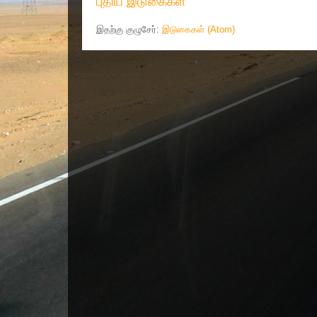
புதிய இடுகைகள்
இதற்கு குழுசேர்:
இடுகைகள் (Atom)