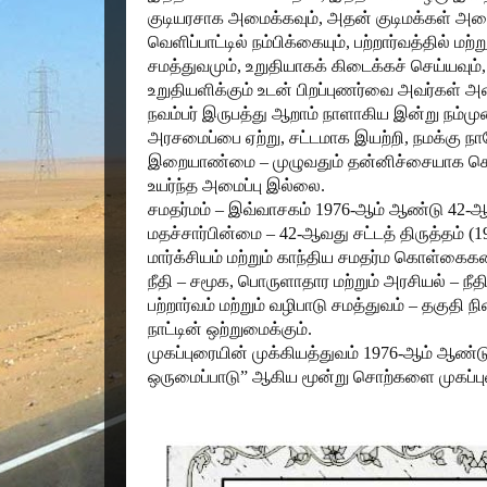
குடியரசாக அமைக்கவும், அதன் குடிமக்கள் அனை
வெளிப்பாட்டில் நம்பிக்கையும், பற்றார்வத்தில் மற்ற
சமத்துவமும், உறுதியாகக் கிடைக்கச் செய்யவும், த
உறுதியளிக்கும் உடன் பிறப்புணர்வை அவர்கள் அ
நவம்பர் இருபத்து ஆறாம் நாளாகிய இன்று நம்
அரசமைப்பை ஏற்று, சட்டமாக இயற்றி, நமக்கு ந
இறையாண்மை – முழுவதும் தன்னிச்சையாக செயல்
உயர்ந்த அமைப்பு இல்லை.
சமதர்மம் – இவ்வாசகம் 1976-ஆம் ஆண்டு 42-ஆவத
மதச்சார்பின்மை – 42-ஆவது சட்டத் திருத்தம் (1976
மார்க்சியம் மற்றும் காந்திய சமதர்ம கொள்க
நீதி – சமூக, பொருளாதார மற்றும் அரசியல் – நீத
பற்றார்வம் மற்றும் வழிபாடு சமத்துவம் – தகுதி ந
நாட்டின் ஒற்றுமைக்கும்.
முகப்புரையின் முக்கியத்துவம் 1976-ஆம் ஆண்டு 
ஒருமைப்பாடு” ஆகிய மூன்று சொற்களை முகப்புர