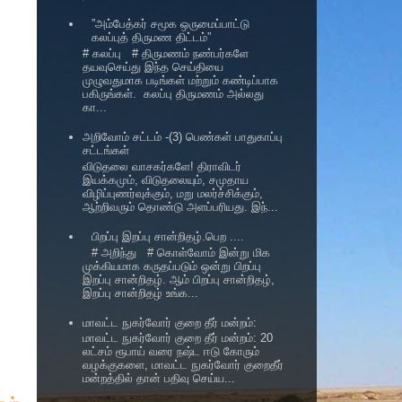
”அம்பேத்கர் சமூக ஒருமைப்பாட்டு
கலப்புத் திருமண திட்டம்”
# கலப்பு # திருமணம் நண்பர்களே
தயவுசெய்து இந்த செய்தியை
முழுவதுமாக படிங்கள் மற்றும் கண்டிப்பாக
பகிருங்கள். கலப்பு திருமணம் அல்லது
கா...
அறிவோம் சட்டம் -(3) பெண்கள் பாதுகாப்பு
சட்டங்கள்
விடுதலை வாசகர்களே! திராவிடர்
இயக்கமும், விடுதலையும், சமுதாய
விழிப்புணர்வுக்கும், மறு மலர்ச்சிக்கும்,
ஆற்றிவரும் தொண்டு அளப்பரியது. இந்...
பிறப்பு இறப்பு சான்றிதழ்.பெற ....
# அறிந்து # கொள்வோம் இன்று மிக
முக்கியமாக கருதப்படும் ஒன்று பிறப்பு
இறப்பு சான்றிதழ். ஆம் பிறப்பு சான்றிதழ்,
இறப்பு சான்றிதழ் உங்க...
மாவட்ட நுகர்வோர் குறை தீர் மன்றம்:
மாவட்ட நுகர்வோர் குறை தீர் மன்றம்: 20
லட்சம் ரூபாய் வரை நஷ்ட ஈடு கோரும்
வழக்குகளை, மாவட்ட நுகர்வோர் குறைதீர்
மன்றத்தில் தான் பதிவு செய்ய...