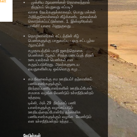
ள்
முக்கிய ஆவணங்கள் தொலைந்தால்
திரும்பப் பெறுவது எப்படி?
வாசக நேயர்களுக்காகவும், பொது மக்கள்
அறிந்துகொள்ளவும் கீழ்க்கண்ட தகவல்கள்
கொடுக்கப்பட்டுள்ளன. 1. இன்ஷூரன்ஸ்
பாலிசி! யாரை அணுகுவது...
தொழிலாளர்கள் சட்டத்தின் கீழ்
பெண்களுக்கு பாதுகாப்பு - ஒரு சட்டபூர்வ
ஆராய்ச்சி
சமுதாயத்தில் பாதி ஜனத்தொகை
பெண்கள் ஆகும். சிறந்த படைப்புத் திறன்
உடையவர்கள் பெண்கள் என
கருதப்படுகிறது. அவர்களுடைய
வயதுகளின்படி ஒவ்வொரு சமு...
சம வேலைக்கு சம ஊதியம்! தற்காலிகப்
பணியாளர்களுக்கும்,
நிரந்தரப்பணியாளர்களின் ஊதியம்போல்
சமமாக வழங்க வேண்டும் உச்சநீதிமன்றம்
உத்தரவு
டில்லி, அக்.29 நிரந்தரப் பணி
யாளர்களுக்கு வழங்கப்படும்
ஊதியத்தைப்போன்றே தற்காலிக
பணியாளர்களுக்கும் வழங்க வேண்டும்
என உச்சநீதிமன்றம் உத்தர...
லேபிள்கள்