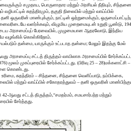
வருக்கும் சமுதாய, பொருளாதார மற்றும் அரசியல் நீதியும், சிந்தன
ும் வழிபாட்டில் சுதந்திரமும், தகுதி நிலையில் மற்றும் வாய்ப்பில்
னி ஒருவரின் மாண்புக்கும், நாட்டின் ஒற்றுமைக்கும், ஒருமைப்பாட்டிற்
னைவரிடையே வளர்க்கவும், விழுமிய முறைமையுடன் உறுதி பூண்டு, 194
முடைய அரசமைப்புப் பேரவையில், முழுமையான ஆதரவோடு, இந்திய
ாமே வழங்கிக் கொள்கிறோம்.
படும் தன்மை, யாருக்கும் உட்படாத தன்மை; மேலும் இதற்கு மேல்
ு அரசமைப்பு சட்டத் திருத்தம் வாயிலாக அரசமைப்பில் சேர்க்கப்பட்ட
) மூலம் முகப்புரையில் சேர்க்கப்பட்டது. (பிரிவு 25 – 28)மக்களாட்சி –
ைகளை கொண்டது.
ி உரிமை, சுதந்திரம் – சிந்தனை, சிந்தனை வெளிப்பாடு, நம்பிக்கை,
ிலையில் மற்றும் வாய்ப்பில் சகோதரத்துவம் – தனி ஒருவரின் மாண்பிற்கும
42-ஆவது சட்டத் திருத்தம்,“சமதர்மம், சமயசார்பற்ற மற்றும்
ையில் சேர்த்தது.