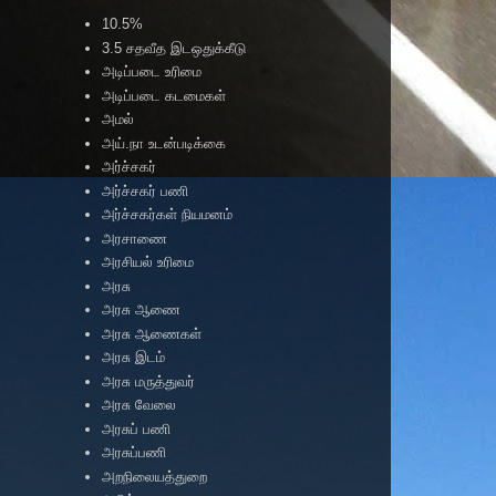
10.5%
3.5 சதவீத இடஒதுக்கீடு
அடிப்படை உரிமை
அடிப்படை கடமைகள்
அமல்
அய்.நா உடன்படிக்கை
அர்ச்சகர்
அர்ச்சகர் பணி
அர்ச்சகர்கள் நியமனம்
அரசாணை
அரசியல் உரிமை
அரசு
அரசு ஆணை
அரசு ஆணைகள்
அரசு இடம்
அரசு மருத்துவர்
அரசு வேலை
அரசுப் பணி
அரசுப்பணி
அறநிலையத்துறை