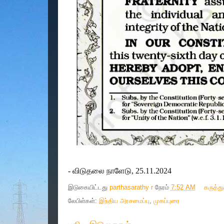
- விடுதலை நாளேடு, 25.11.2024
இடுகையிட்டது
parthasarathy r
நேரம்
7:52 AM
கருத்த
லேபிள்கள்:
இந்திய அரசமைப்பு
,
முகப்புரை