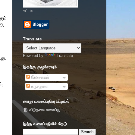
ை
சட்டம்
கும்
9,
Translate
Powered by
Translate
து.
இதற்கு குழுசேரவும்
இடுகைகள்
்,
கருத்துகள்
எனது வலைப்பதிவு பட்டியல்
விடுதலை வலைப்பூ
இந்த வலைப்பதிவில் தேடு