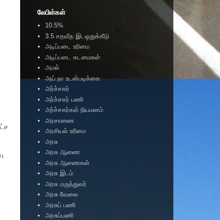
லேபிள்கள்
10.5%
3.5 சதவீத இடஒதுக்கீடு
அடிப்படை உரிமை
அடிப்படை கடமைகள்
அமல்
அய்.நா உடன்படிக்கை
அர்ச்சகர்
அர்ச்சகர் பணி
அர்ச்சகர்கள் நியமனம்
அரசாணை
ட்ச
அரசியல் உரிமை
அரசு
அரசு ஆணை
பு
அரசு ஆணைகள்
அரசு இடம்
அரசு மருத்துவர்
அரசு வேலை
அரசுப் பணி
அரசுப்பணி