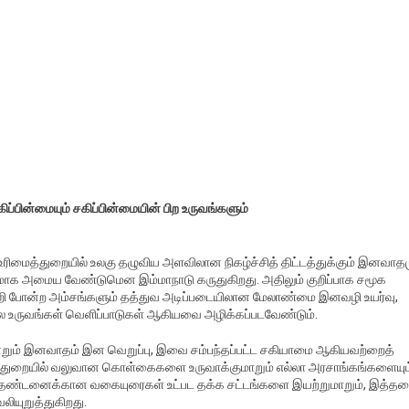
்பின்மையும் சகிப்பின்மையின் பிற உருவங்களும்
ிமைத்துறையில் உலகு தழுவிய அளவிலான நிகழ்ச்சித் திட்டத்துக்கும் இனவாதம
கமாக அமைய வேண்டுமென இம்மாநாடு கருதுகிறது. அதிலும் குறிப்பாக சமூக
வெறி போன்ற அம்சங்களும் தத்துவ அடிப்படையிலான மேலாண்மை இனவழி உயர்வு,
கால உருவங்கள் வெளிப்பாடுகள் ஆகியவை அழிக்கப்படவேண்டும்.
ன்றும் இனவாதம் இன வெறுப்பு, இவை சம்பந்தப்பட்ட சகியாமை ஆகியவற்றைத்
 இத்துறையில் வலுவான கொள்கைகளை உருவாக்குமாறும் எல்லா அரசாங்கங்களையும
காக தண்டனைக்கான வகையுரைகள் உட்பட தக்க சட்டங்களை இயற்றுமாறும், இத்த
லியுறுத்துகிறது.