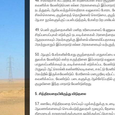
48. சர்வதேசக் கூட்டுறவுடன் கடுமையான சிரம சூழ்
கவனிக்க வேண்டுமென எல்லா அரசுகளையும் இம்மாநாடு
நடத்துதல், ஆகியவற்றுக்கெதிராக வலுவாகப் போராட 
சிசுக்கொலை, குழந்தைத் தொழிலாளர் கொடுமை, குழந்தை
ஆபாச நூல்களுக்குப் பயன்படுத்தல், போன்ற பிற பா
49. பெண் குழந்தைகளின் மனித உரிமைகளைப் பேணுவதைய
சிறப்பமைப்புகள் எடுக்கும் நடவடிக்கைகள் அனைத்தைய
ஆதரவாகவும் அவர்களுக்கு இன்னல் விளைவிப்பதாகவும்
அகற்றுமாறும் இம்மாநாடு எல்லா அரசுகளையும் வற்புறுத்
50. ஆயுதப் போர்களின்போது குழந்தைகள் பாதுகாப்பை வ
துவக்க வேண்டும் என்ற கருத்தினை இம்மாநாடு வலுவாக ஆ
பாதுகாப்பளிக்கவும் நடவடிக்கைகள் எடுக்கப்பட வேண்ட
அதுவும் ஆட்கொல்லி கண்ணிவெடிகளை, சகட்டு மேனிக்கு
அவற்றில் இருக்கவேண்டும். போரினால் மனமுறிவு ஏற்பட
கவனிக்கப்பட வேண்டும். படைகளுக்கு ஆள்சேர்ப்பதில் 
குழுவினை இந்த மாநாடு வேண்டுகிறது.
5. சித்திரவதையிலிருந்து விடுதலை
57. எனவே, சித்திரவதை செய்யும் பழக்கத்துக்கு உடனடி
ஆவணங்களையும் செயல்படுத்துவதன் மூலமும், தேவைப்பட
தீமையைக் காலகாலத்துக்குமாக ஒழித்துக்கட்டுமாறும் எ