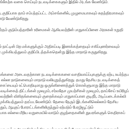
ங்கேற்க வகை செய்யும் நடவடிக்கைகளும் இதில் அடங்க வேண்டும்.
 குறிப்பாக தாம் சம்பந்தப்பட்ட அம்சங்களில், முழுமையாகவும் சுதந்திரமாகவும்
ாடு வேண்டுகிறது.
்தம் குடும்பத்தாரின் உரிமைகள் ஆகியவற்றின் பாதுகாப்பினை அரசுகள் உறுதி
் நாட்டின் பிற மக்களுக்கும் அதிகப்படி இணக்கத்தையும் சகிப்புணர்வையும்
ுக்கியத்துவம் குறிப்பிடத்தக்கதென்று இந்த மாநாடு கருதுகிறது.
சியங்களை அடைவதற்கான நடவடிக்கைகளை வசதிவாய்ப்புகளுக்கு ஏற்ப, உயர்ந்தப
 எல்லா நாடுகளையும் மாநாடு வலியுறுத்துகிறது. தமது தேசிய நடவடிக்கைத்
டிக்கை’யையும் உட்பொதியுமாறு ஒருங்கிணைத்துக் கொள்ளுமாறு இந்த மாநாடு
்கைத் திட்டங்கள் மூலமும், சர்வதேச முயற்சிகள் மூலமும், தாய்சேய் உயிரிழப்
றின் விகிதங்களையும் குறைக்கவும் பாதுகாப்பான குடிநீர், அடிப்படைக்கல்வி
முக்கியத்துவம் தரப்படவேண்டும். தேவை நேரும் இடங்களிலெல்லாம் தேசிய
ம், ஆயுதப் போராட்டங்களிலிருந்தும் ஏற்படும் பேரழிவூட்டும்
ாக எல்லை மீறிய வறுமையில் வாடும் குழந்தைகளின் துயரங்களுக் கெதிராகப்