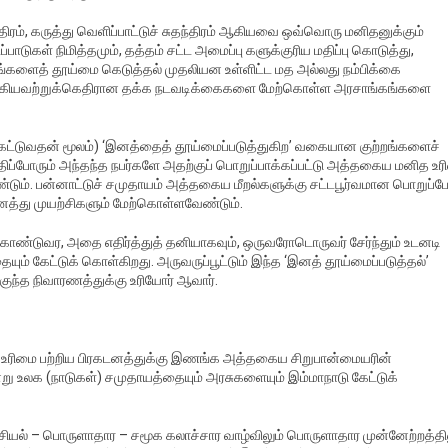
தந்திரம், கருத்து வெளிப்பாட்டுச் சுதந்திரம் ஆகியவை ஒவ்வொரு மனிதனுக்கும்
டுகள் நிமித்தமும், தத்தம் சட்ட அமைப்பு களுக்குரிய மதிப்பு கொடுத்து,
ிடங்களைத் தூய்மை கெடுத்தல் முதலியன உள்ளிட்ட மத அல்லது நம்பிக்கை
 ஆகியவற்றுக்கெதிரான தக்க நடவடிக்கைகளை மேற்கொள்ள அரசாங்கங்களை
துக்கட்டுவதன் மூலம்) ‘இனத்தைத் தூய்மைப்படுத்துகிற’ வகையான குற்றங்களைச்
ப்போரும் அந்தந்த நபர்களே அதற்குப் பொறுப்பாக்கப்பட்டு அத்தகைய மனித உர
டும். பன்னாட்டுச் சமுதாயம் அத்தகைய மீறல்களுக்கு சட்டபூர்வமான பொறுப்பே
த்து முயற்சிகளும் மேற்கொள்ளவேண்டும்.
ொண்டுவர, அதை எதிர்த்துத் தனியாகவும், ஒருவரோடொருவர் சேர்ந்தும் உடனடி
ம் கேட்டுக் கொள்கிறது. அருவருப்பூட்டும் இந்த ‘இனத் தூய்மைப்படுத்தல்’
ுந்த நிவாரணத்துக்கு உரியோர் ஆவார்.
ரிமை பற்றிய பிரகடனத்துக்கு இணங்க அத்தகைய சிறுபான்மையரின்
ு உலக (நாடுகள்) சமுதாயத்தையும் அரசுகளையும் இம்மாநாடு கேட்டுக்
ியல் – பொருளாதார – சமூக கலாச்சார வாழ்விலும் பொருளாதார முன்னேற்றத்தில