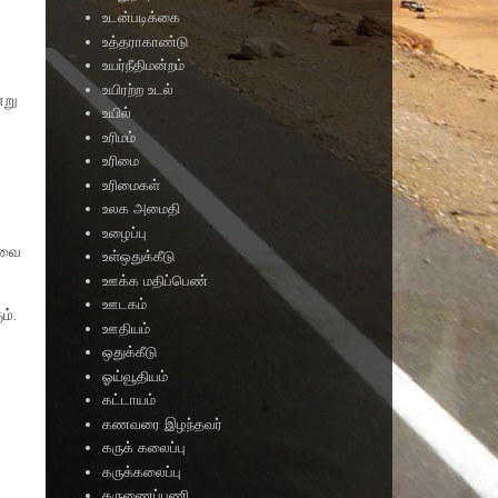
உடன்படிக்கை
உத்தராகாண்டு
உயர்நீதிமன்றம்
உயிரற்ற உடல்
்று
உயில்
உரிமம்
உரிமை
உரிமைகள்
உலக அமைதி
உழைப்பு
யவை
உள்ஒதுக்கீடு
ஊக்க மதிப்பெண்
ஊடகம்
ம்.
ஊதியம்
ஒதுக்கீடு
ஓய்வூதியம்
கட்டாயம்
கணவரை இழந்தவர்
கருக் கலைப்பு
கருக்கலைப்பு
கருணைப்பணி