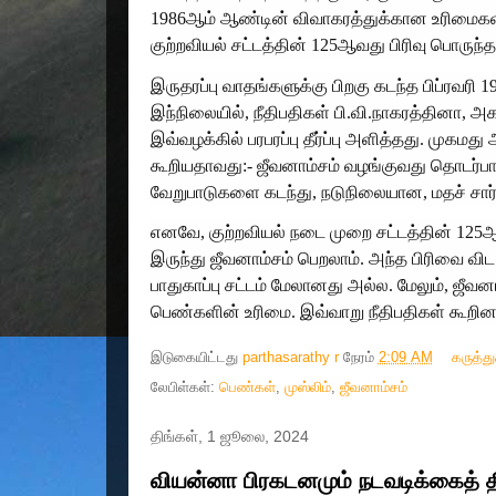
1986ஆம் ஆண்டின் விவாகரத்துக்கான உரிமைகள் 
குற்றவியல் சட்டத்தின் 125ஆவது பிரிவு பொருந்தா
இருதரப்பு வாதங்களுக்கு பிறகு கடந்த பிப்ரவரி 19ஆ
இந்நிலையில், நீதிபதிகள் பி.வி.நாகரத்தினா, அ
இவ்வழக்கில் பரபரப்பு தீர்ப்பு அளித்தது. முகமத
கூறியதாவது:- ஜீவனாம்சம் வழங்குவது தொடர்பா
வேறுபாடுகளை கடந்து, நடுநிலையான, மதச் சார்பற
எனவே, குற்றவியல் நடை முறை சட்டத்தின் 125ஆவ
இருந்து ஜீவனாம்சம் பெறலாம். அந்த பிரிவை வ
பாதுகாப்பு சட்டம் மேலானது அல்ல. மேலும், ஜீ
பெண்களின் உரிமை. இவ்வாறு நீதிபதிகள் கூறினர
இடுகையிட்டது
parthasarathy r
நேரம்
2:09 AM
கருத்த
லேபிள்கள்:
பெண்கள்
,
முஸ்லிம்
,
ஜீவனாம்சம்
திங்கள், 1 ஜூலை, 2024
வியன்னா பிரகடனமும் நடவடிக்கைத் தி