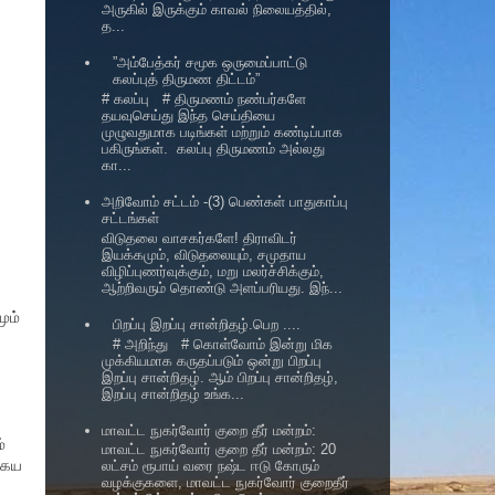
அருகில் இருக்கும் காவல் நிலையத்தில்,
த...
”அம்பேத்கர் சமூக ஒருமைப்பாட்டு
கலப்புத் திருமண திட்டம்”
# கலப்பு # திருமணம் நண்பர்களே
தயவுசெய்து இந்த செய்தியை
முழுவதுமாக படிங்கள் மற்றும் கண்டிப்பாக
பகிருங்கள். கலப்பு திருமணம் அல்லது
கா...
அறிவோம் சட்டம் -(3) பெண்கள் பாதுகாப்பு
சட்டங்கள்
விடுதலை வாசகர்களே! திராவிடர்
இயக்கமும், விடுதலையும், சமுதாய
விழிப்புணர்வுக்கும், மறு மலர்ச்சிக்கும்,
ஆற்றிவரும் தொண்டு அளப்பரியது. இந்...
ும்
பிறப்பு இறப்பு சான்றிதழ்.பெற ....
# அறிந்து # கொள்வோம் இன்று மிக
முக்கியமாக கருதப்படும் ஒன்று பிறப்பு
இறப்பு சான்றிதழ். ஆம் பிறப்பு சான்றிதழ்,
இறப்பு சான்றிதழ் உங்க...
மாவட்ட நுகர்வோர் குறை தீர் மன்றம்:
்
மாவட்ட நுகர்வோர் குறை தீர் மன்றம்: 20
கைய
லட்சம் ரூபாய் வரை நஷ்ட ஈடு கோரும்
வழக்குகளை, மாவட்ட நுகர்வோர் குறைதீர்