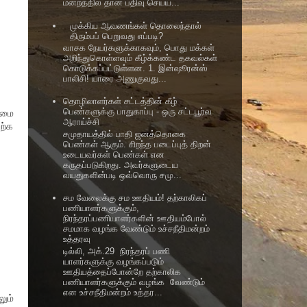
மன்றத்தில் தான் பதிவு செய்ய...
முக்கிய ஆவணங்கள் தொலைந்தால்
திரும்பப் பெறுவது எப்படி?
வாசக நேயர்களுக்காகவும், பொது மக்கள்
அறிந்துகொள்ளவும் கீழ்க்கண்ட தகவல்கள்
கொடுக்கப்பட்டுள்ளன. 1. இன்ஷூரன்ஸ்
பாலிசி! யாரை அணுகுவது...
தொழிலாளர்கள் சட்டத்தின் கீழ்
பெண்களுக்கு பாதுகாப்பு - ஒரு சட்டபூர்வ
ிமை
ஆராய்ச்சி
ற்க
சமுதாயத்தில் பாதி ஜனத்தொகை
பெண்கள் ஆகும். சிறந்த படைப்புத் திறன்
உடையவர்கள் பெண்கள் என
கருதப்படுகிறது. அவர்களுடைய
வயதுகளின்படி ஒவ்வொரு சமு...
சம வேலைக்கு சம ஊதியம்! தற்காலிகப்
பணியாளர்களுக்கும்,
நிரந்தரப்பணியாளர்களின் ஊதியம்போல்
சமமாக வழங்க வேண்டும் உச்சநீதிமன்றம்
உத்தரவு
டில்லி, அக்.29 நிரந்தரப் பணி
யாளர்களுக்கு வழங்கப்படும்
ஊதியத்தைப்போன்றே தற்காலிக
பணியாளர்களுக்கும் வழங்க வேண்டும்
என உச்சநீதிமன்றம் உத்தர...
ும்