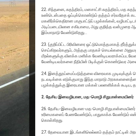
22. சிந்தனை, சுதந்திரம், மனசாட்சி சுதந்திரம், மத சு
உண்டென்பதை ஒப்புக்கொண்டும் தத்தம் சர்வதேசக் கடப்பா
மகளிர்க்கெதிரான பாகுபாட்டுப் பழக்கங்கள், வழிபாட்ட
அடிப்படையிலான சகியாமை, அது குறித்த வன்முறை
இம்மாநாடு வேண்டுகிறது…
23. (குறிப்பிட்ட பிரிவினரை ஒட்டுமொத்தமாகத் தீர்த்
செய்கிறவர்களும், அத்தகு பாதகச் செயல்களை அனுமதி
மீறல்களுக்கு விளக்க மளிக்க வேண்டியவராக்கப்படவேண்
வேண்டியவர்களை நீதியின் பிடிக்குள் கொண்டுவர அனை
24. இனத்தூய்மைப்படுத்தலை விரைவாக முடிவுக்குக் க
நடவடிக்கை எடுக்குமாறு இந்த மாநாடு அரசுகளனைத்தையு
பழக்கத்துக்கு இரையான மக்கள் பலனளிக்கக் கூடிய, தக
2. தேசிய இனவழியான, மத-மொழி சிறுபான்மையினர்
26. தேசிய-இனவழியான-மத-மொழி சிறுபான்மையினர் உ
உரிமைகளைப் பேணவேண்டும், பாதுகாக்க வேண்டும் என்ற
கொள்கிறது.
27. தேவையான இடங்களிலெல்லாம் தத்தம் நாட்டின் அரச