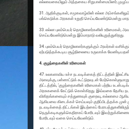
எல்லாவகையிலும் அத்தகைய சிறுபான்மையினர் முழுப்ப
31. ஆதிக்குடிகள், சமூகவாழ்வின் எல்லா அம்சங்களிலும்,
பங்கெடுக்க அரசுகள் உறுதி செய்யவேண்டுமென்று மாந
33. எல்லா புலம்பெயர் தொழிலாளர்களின் உரிமைகள், அவர
செய்யவேண்டுமென்று இம்மாநாடு வலியுறுத்துகிறது.
34. புலம்பெயர் தொழிலாளர்களுக்கும் அவர்கள் வசிக்கும
ஏற்படுத்தக்கூடிய சூழ்நிலையை உருவாக்க வேண்டியதன் ம
4. குழந்தைகளின் உரிமைகள்
47. உலகளாவிய உச்ச நடவடிக்கைத் திட்டத்தின் இலட்
அளவுக்கு, பன்னாட்டுக் கூட்டுறவுடன் மேற்கொள்ளுமாறு
திட்டத்தில், ‘குழந்தைகளின் உரிமைகள் பற்றிய உடன்ப
அரசுகளைக் கேட்டுக் கொள்கிறது. இவ்வகை தேசிய நடவடிக
விகிதங்களையும் சத்துணவுக் குறைவு, கல்லாமை ஆகியவற்
ஆகியவை கிடைக்கச் செய்யவும் குறிப்பிடத்தக்க முன் 
நடவடிக்கைத் திட்டங்கள் இயற்கைப் பேராபத்துகளிலிருந்து
நெருக்கடிகளுக்கெதிராகப் போரிடவும் இவற்றுக்கிணைய
போரிடவும் வகை செய்யவேண்டும்.