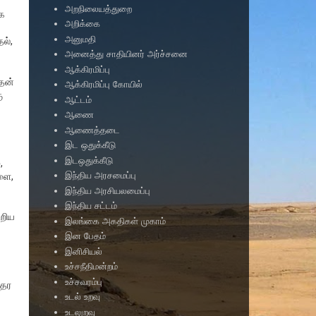
அறநிலையத்துறை
க
அறிக்கை
அனுமதி
ல்,
அனைத்து சாதியினர் அர்ச்சனை
ஆக்கிரமிப்பு
தன்
ஆக்கிரமிப்பு கோயில்
ு
ஆட்டம்
ஆணை
ஆணைத்தடை
இட ஒதுக்கீடு
இடஒதுக்கீடு
,
இந்திய அரசமைப்பு
ளை,
இந்திய அரசியலமைப்பு
இந்திய சட்டம்
்றிய
இலங்கை அகதிகள் முகாம்
இன பேதம்
இனிசியல்
உச்சநீதிமன்றம்
உச்சவரம்பு
இதர
உடல் உறவு
உடலுறவு