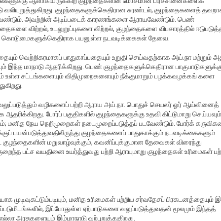
நிலைகளுக்கு ஆளாகியிருக்கிற குழந்தைகளின் மோசமான பிரச்சினைகளைக்
 வலியுறுத்துகிறது. குழந்தைகளுக்கெதிரான சுரண்டல், குழந்தைகளைத் தவறா
வேண்டும். அவற்றின் அடிப்படைக் காரணங்களை ஆராயவேண்டும். பெண்
களை விற்றல், உடலுறுப்புகளை விற்றல், குழந்தைகளை விபசாரத்தில் ஈடுபடுத்த
லியல் கொடுமைகளுக்கெதிராக பயனுள்ள நடவடிக்கைகள் தேவை.
ும் வெற்றிகரமாகப் பாதுகாப்பதையும் உறுதி செய்வதற்காக அய்.நா மற்றும் அ
ும் இந்த மாநாடு ஆதரிக்கிறது. பெண் குழந்தைகளுக்கெதிரான பாகுபாடுகளுக்க
 உள்ள சட்டங்களையும் விதிமுறைகளையும் நீக்குமாறும் பழக்கவழக்கங் களை
துகிறது.
லுப்படுத்தும் வழிகளைப் பற்றி ஆராய அய்.நா. பொதுச் செயலர் ஓர் ஆய்வினைத்
தரிக்கிறது. போர்ப் பகுதிகளில் குழந்தைகளுக்கு உதவி கிட்டுமாறு செய்யவும்
ும்; மனித நேய நெறிமுறைகள் நடைமுறைப்படுத்தப் படவேண்டும். போர்க் கருவிக
ப் பயன்படுத்துவதிலிருந்து குழந்தைகளைப் பாதுகாக்கும் நடவடிக்கைகளும்
்ட குழந்தைகளின் மறுவாழ்வுக்கும், கவனிப்புக்குமான தேவைகள் விரைந்து
குறைந்த பட்ச வயதினை உயர்த்துவது பற்றி ஆராயுமாறு குழந்தைகள் உரிமைகள் பற
யாக முடிவுகட்டும்படியும், மனித உரிமைகள் பற்றிய சர்வதேசப் பிரகடனத்தையும் 
ுமிடங்களில், இப்போதுள்ள ஏற்பாடுகளை வலுப்படுத்துவதன் மூலமும் இந்தத்
ல்லா அரசுகளையும் இம்மாநாடு வற்புறுத்துகிறது.