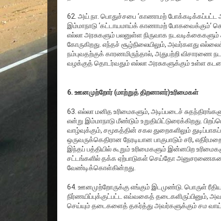
62. அய்.நா. பொதுச்சபை ‘காணாமற் போக்கடிக்கப்பட்
இம்மாநாடு ‘கட்டாயமாய்க் காணாமற் போகவைக்கும்’ செய
எல்லா அரசுகளும் பலனுள்ள நிருவாக நடவடிக்கைகளும் 
கோருகிறது. எந்தச் சூழ்நிலையிலும், அவர்களது எல்ல
நம்புவதற்குக் காரணமிருந்தால், அதுபற்றி விசாரணை நட
வழக்குத் தொடர்வதும் எல்லா அரசுகளுக்கும் உள்ள கடமை 
6. ஊனமுற்றோர் (மாற்றுத் திறனாளர்)உரிமைகள்
63. எல்லா மனித உரிமைகளும், அடிப்படைச் சுதந்திர
என்று இம்மாநாடு மீண்டும் உறுதியிட்டுரைக்கிறது. பிறப்பொ
வாழ்வுக்கும், சமூகத்தின் சகல துறைகளிலும் துடிப்ப
ஒருவருக்கெதிரான நேரடியான பாகுபாடும் சரி, எதிர்மற
இந்தப் பத்தியில் கூறும் உரிமைகளும் இன்னபிற உரிமைக
சட்டங்களில் தக்க ஏற்பாடுகள் செய்தோ அனுசரணைகள
வேண்டிக்கொள்கின்றது.
64. ஊனமுற்றோருக்கு எங்கும் இடமுண்டு. பொருள் ரீ
நிர்ணயிப்புக்குட்பட்ட எவ்வகைத் தடைகளிருப்பினும்
செய்யும் தடைகளைத் தகர்த்து அவர்களுக்கும் சம வாய்ப்