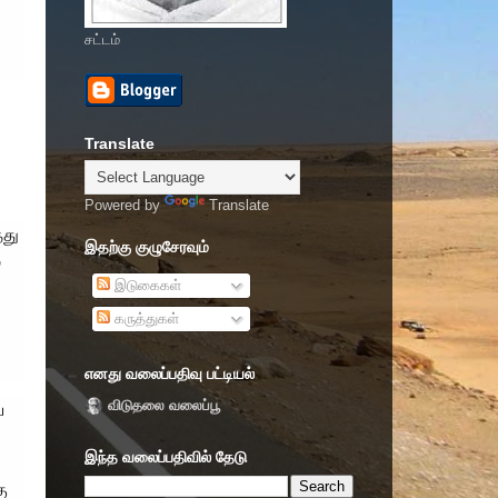
சட்டம்
Translate
Powered by
Translate
்து
இதற்கு குழுசேரவும்
்
இடுகைகள்
கருத்துகள்
எனது வலைப்பதிவு பட்டியல்
விடுதலை வலைப்பூ
ை
இந்த வலைப்பதிவில் தேடு
ு