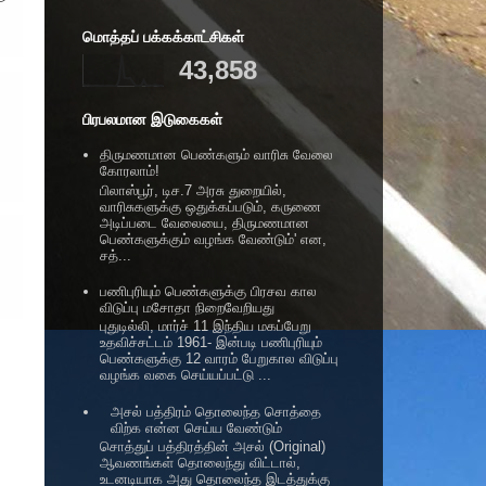
மொத்தப் பக்கக்காட்சிகள்
43,858
பிரபலமான இடுகைகள்
திருமணமான பெண்களும் வாரிசு வேலை
கோரலாம்!
பிலாஸ்பூர், டிச.7 அரசு துறையில்,
வாரிசுகளுக்கு ஒதுக்கப்படும், கருணை
அடிப்படை வேலையை, திருமணமான
பெண்களுக்கும் வழங்க வேண்டும்' என,
சத்...
பணிபுரியும் பெண்களுக்கு பிரசவ கால
விடுப்பு மசோதா நிறைவேறியது
புதுடில்லி, மார்ச் 11 இந்திய மகப்பேறு
உதவிச்சட்டம் 1961- இன்படி பணிபுரியும்
பெண்களுக்கு 12 வாரம் பேறுகால விடுப்பு
வழங்க வகை செய்யப்பட்டு ...
அசல் பத்திரம் தொலைந்த சொத்தை
விற்க என்ன செய்ய வேண்டும்
சொத்துப் பத்திரத்தின் அசல் (Original)
ஆவணங்கள் தொலைந்து விட்டால்,
உடனடியாக அது தொலைந்த இடத்துக்கு