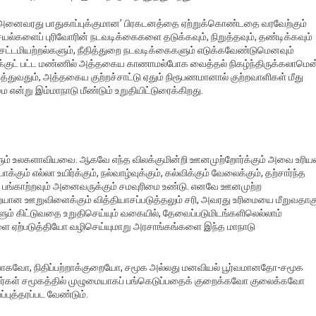
ட அனைவரது பாதுகாப்புக்குமான’ பிரகடனத்தை ஏற்றுக்கொண்டதை வரவேற்கும்
ல்களைப் புரிவோரின் நடவடிக்கைகளை தடுக்கவும், நிறுத்தவும், தண்டிக்கவும்
சட்டமியற்றல்களும், நீதித்துறை நடவடிக்கைகளும் எடுக்கவேண்டுமெனவும்
ைக்குட் பட்ட மண்ணில் அத்தகைய காணாமல்போக வைத்தல் நிகழ்ந்திருக்கலாமென
த்துவதும், அத்தகைய குற்றச்சாட்டு ஏதும் நிரூபணமானால் குற்றவாளிகள் மீது
என்று இம்மாநாடு மீண்டும் உறுதியிட்டுரைக்கிறது.
ங்களும் உலகளாவியவை. ஆகவே எந்த விலக்குமின்றி ஊனமுற்றோர்க்கும் அவை உரி
க்கும் எல்லா உயிர்க்கும், நல்வாழ்வுக்கும், கல்விக்கும் வேலைக்கும், தற்சார்ந்த
ாகப் பங்காற்றவும் அனைவருக்கும் சமவுரிமை உண்டு. எனவே ஊனமுற்ற
ையான ஊறுவிளைக்கும் வித்தியாசப்படுத்தலும் சரி, அவரது உரிமையை மீறுவதாகு
ளும் கிட்டுவதை உறுதிசெய்யும் வகையில், தேவைப்படுமிடங்களிலெல்லாம்
ை ஏற்படுத்தியோ வழிசெய்யுமாறு அரசாங்கங்களை இந்த மாநாடு
தியாகவோ, நிதிப்பற்றாக்குறையோ, சமூக அல்லது மனவியல் பூர்வமானதோ-சமூக
, அவர்கள் சமூகத்தில் முழுமையாகப் பங்கெடுப்பதைக் குறைக்கவோ குலைக்கவோ
புத்தரப்பட வேண்டும்.