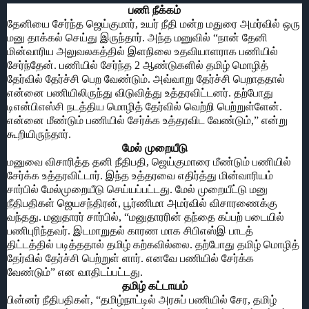
பணி நீக்கம்
தேனியை சேர்ந்த ஜெய்குமார், உயர் நீதி மன்ற மதுரை அமர்வில் ஒரு
மனு தாக்கல் செய்து இருந்தார். அந்த மனுவில் “நான் தேனி
மின்வாரிய அலுவலகத்தில் இளநிலை உதவியாளராக பணியில்
சேர்ந்தேன். பணியில் சேர்ந்த 2 ஆண்டுகளில் தமிழ் மொழித்
தேர்வில் தேர்ச்சி பெற வேண்டும். அவ்வாறு தேர்ச்சி பெறாததால்
என்னை பணியிலிருந்து விடுவித்து உத்தரவிட்டனர். தற்போது
டிஎன்பிஎஸ்சி நடத்திய மொழித் தேர்வில் வெற்றி பெற்றுள்ளேன்.
என்னை மீண்டும் பணியில் சேர்க்க உத்தரவிட வேண்டும்,” என்று
கூறியிருந்தார்.
மேல் முறையீடு
மனுவை விசாரித்த தனி நீதிபதி, ஜெய்குமாரை மீண்டும் பணியில்
சேர்க்க உத்தரவிட்டார். இந்த உத்தரவை எதிர்த்து மின்வாரியம்
சார்பில் மேல்முறையீடு செய்யப்பட்டது. மேல் முறையீட்டு மனு
நீதிபதிகள் ஜெயசந்திரன், பூர்ணிமா அமர்வில் விசாரணைக்கு
வந்தது. மனுதாரர் சார்பில், “மனுதாரரின் தந்தை கப்பற் படையில்
பணிபுரிந்தவர். இடமாறுதல் காரண மாக சிபிஎஸ்இ பாடத்
திட்டத்தில் படித்ததால் தமிழ் கற்கவில்லை. தற்போது தமிழ் மொழித்
தேர்வில் தேர்ச்சி பெற்றுள் ளார். எனவே பணியில் சேர்க்க
வேண்டும்” என வாதிடப்பட்டது.
தமிழ் கட்டாயம்
பின்னர் நீதிபதிகள், “தமிழ்நாட்டில் அரசுப் பணியில் சேர, தமிழ்