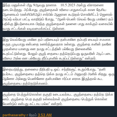
இந்த மனுக்கள் மீது 9ஆவது நாளாக 10.5.2023 அன்று விசாரணை
நடைபெற்றது. அப்போது, குழந்தைகள் உரிமை பாதுகாப்புக் கான தேசிய
ஆணையம் (என்சிபிசிஆர்) சார்பில் ஆஜரான கூடுதல் சொலிசிட்டர் ஜெனரல்
அய்ஷ் வர்யா பாட்டி வாதிடும் போது, “ஆண்-பெண் (வெவ் வேறு பாலின) தம்
பதிக்கு இயற்கையாக பிறந்த குழந்தைகள் நலனை பாது காக்கும் வகையில்
நமது சட்டங்கள் வடிவமைக்கப்பட் டுள்ளன.
இது வெவ்வேறு பாலின தம் பதியையும் தன்பாலின தம்பதி யையும் சமமாக
கருத முடியாது என்பதை உணர்த்துவதாக உள்ளது. குழந்தை களின் நலனே
முதன்மை யானது என நமது சட்டத்தின் பல்வேறு நிலைகளில்
கூறப்பட்டுள்ளது. மேலும் குழந் தையை தத்தெடுப்பது ஒருவரின் அடிப் படை
உரிமை அல்ல என பல்வேறு தீர்ப்புகளில் கூறப்பட்டுள்ளது" என்றார்.
இதையடுத்து, தலைமை நீதிபதி டி.ஒய். சந்திரசூட் கூறும்போது, “தனி
நபர்கூட குழந்தையை தத்தெ டுக்க நமது சட்டம் அனுமதி அளிக் கிறது. ஒரு
ஆணோ அல்லது பெண்ணோ தன்பாலின ஈர்ப்பா ளராக இருந்தால் கூட
குழந்தையை தத்தெடுக்கலாம்.
குழந்தை பெற்றுக்கொள்ள தகுதி உடையவர்கூட குழந்தையை தத்தெ டுக்க
லாம். குழந்தை பெற தகுதி உள்ளவர்கள் குழந்தையை பெற்றுக் கொள்ள
வேண்டும் என்பது கட்டாய மல்ல" என்றார்.
parthasarathy r
நேரம்
3:53 AM