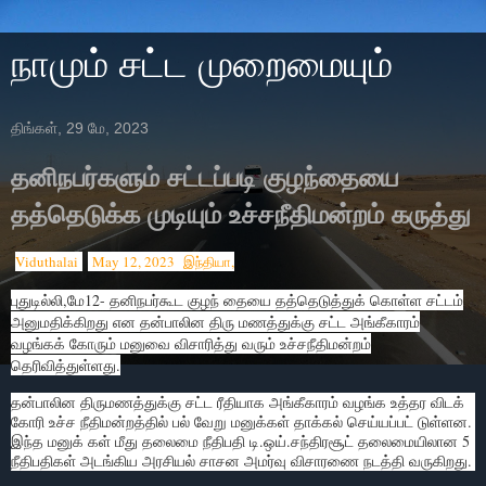
நாமும் சட்ட முறைமையும்
திங்கள், 29 மே, 2023
தனிநபர்களும் சட்டப்படி குழந்தையை
தத்தெடுக்க முடியும் உச்சநீதிமன்றம் கருத்து
Viduthalai
May 12, 2023
இந்தியா,
புதுடில்லி,மே12- தனிநபர்கூட குழந் தையை தத்தெடுத்துக் கொள்ள சட்டம்
அனுமதிக்கிறது என தன்பாலின திரு மணத்துக்கு சட்ட அங்கீகாரம்
வழங்கக் கோரும் மனுவை விசாரித்து வரும் உச்சநீதிமன்றம்
தெரிவித்துள்ளது.
தன்பாலின திருமணத்துக்கு சட்ட ரீதியாக அங்கீகாரம் வழங்க உத்தர விடக்
கோரி உச்ச நீதிமன்றத்தில் பல் வேறு மனுக்கள் தாக்கல் செய்யப்பட் டுள்ளன.
இந்த மனுக் கள் மீது தலைமை நீதிபதி டி.ஒய்.சந்திரசூட் தலைமையிலான 5
நீதிபதிகள் அடங்கிய அரசியல் சாசன அமர்வு விசாரணை நடத்தி வருகிறது.