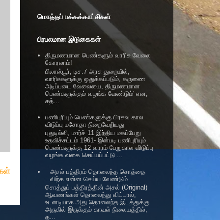
மொத்தப் பக்கக்காட்சிகள்
பிரபலமான இடுகைகள்
திருமணமான பெண்களும் வாரிசு வேலை
கோரலாம்!
பிலாஸ்பூர், டிச.7 அரசு துறையில்,
வாரிசுகளுக்கு ஒதுக்கப்படும், கருணை
அடிப்படை வேலையை, திருமணமான
பெண்களுக்கும் வழங்க வேண்டும்' என,
சத்...
பணிபுரியும் பெண்களுக்கு பிரசவ கால
விடுப்பு மசோதா நிறைவேறியது
புதுடில்லி, மார்ச் 11 இந்திய மகப்பேறு
உதவிச்சட்டம் 1961- இன்படி பணிபுரியும்
பெண்களுக்கு 12 வாரம் பேறுகால விடுப்பு
வழங்க வகை செய்யப்பட்டு ...
ள்
அசல் பத்திரம் தொலைந்த சொத்தை
விற்க என்ன செய்ய வேண்டும்
சொத்துப் பத்திரத்தின் அசல் (Original)
ஆவணங்கள் தொலைந்து விட்டால்,
உடனடியாக அது தொலைந்த இடத்துக்கு
அருகில் இருக்கும் காவல் நிலையத்தில்,
த...