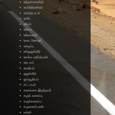
உத்தராகாண்டு
உயர்நீதிமன்றம்
உயிரற்ற உடல்
உயில்
உரிமம்
உரிமை
உரிமைகள்
உலக அமைதி
உழைப்பு
உள்ஒதுக்கீடு
ஊக்க மதிப்பெண்
ஊடகம்
ஊதியம்
ஒதுக்கீடு
ஓய்வூதியம்
கட்டாயம்
கணவரை இழந்தவர்
கருக் கலைப்பு
கருக்கலைப்பு
கருணைப்பணி
கல்வி