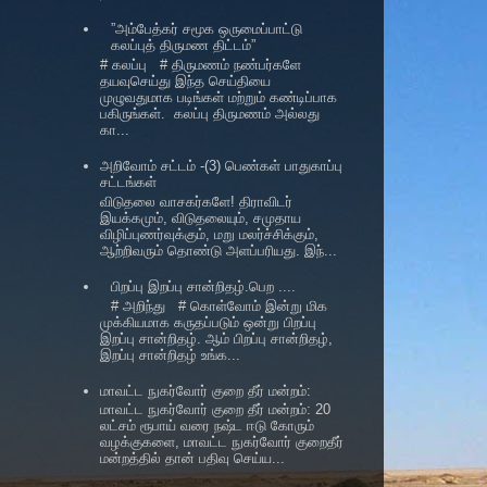
”அம்பேத்கர் சமூக ஒருமைப்பாட்டு
கலப்புத் திருமண திட்டம்”
# கலப்பு # திருமணம் நண்பர்களே
தயவுசெய்து இந்த செய்தியை
முழுவதுமாக படிங்கள் மற்றும் கண்டிப்பாக
பகிருங்கள். கலப்பு திருமணம் அல்லது
கா...
அறிவோம் சட்டம் -(3) பெண்கள் பாதுகாப்பு
சட்டங்கள்
விடுதலை வாசகர்களே! திராவிடர்
இயக்கமும், விடுதலையும், சமுதாய
விழிப்புணர்வுக்கும், மறு மலர்ச்சிக்கும்,
ஆற்றிவரும் தொண்டு அளப்பரியது. இந்...
பிறப்பு இறப்பு சான்றிதழ்.பெற ....
# அறிந்து # கொள்வோம் இன்று மிக
முக்கியமாக கருதப்படும் ஒன்று பிறப்பு
இறப்பு சான்றிதழ். ஆம் பிறப்பு சான்றிதழ்,
இறப்பு சான்றிதழ் உங்க...
மாவட்ட நுகர்வோர் குறை தீர் மன்றம்:
மாவட்ட நுகர்வோர் குறை தீர் மன்றம்: 20
லட்சம் ரூபாய் வரை நஷ்ட ஈடு கோரும்
வழக்குகளை, மாவட்ட நுகர்வோர் குறைதீர்
மன்றத்தில் தான் பதிவு செய்ய...