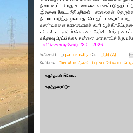
நிலமாகும்; பொது சாலை என வகைப்படுத்தப்பட்டு
இதனை கேட்ட நீதிபதிகள், ‘‘சாலைகள், தெருக்
நியாயப்படுத்த முடியாது. பொதுப் பாதையில் மத 
உணர்வுகளை காரணமாகக் கூறி ஆக்கிரமிப்புகளை 
திரு.வி.க. நகரில் தெருவை ஆக்கிரமித்து வ
உத்தரவு பிறப்பிக்க சென்னை மாநகராட்சிக்கு உத்
- விடுதலை நாளேடு,28.01.2026
இடுகையிட்டது
parthasarathy r
நேரம்
8:38 AM
லேபிள்கள்:
அரசு இடம்
,
ஆக்கிரமிப்பு
,
உயர்நீதிமன்றம்
,
பொது
கருத்துகள் இல்லை:
கருத்துரையிடுக