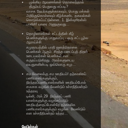
முக்கிய ஆவணங்கள் தொலைந்தால்
திரும்பப் பெறுவது எப்படி?
வாசக நேயர்களுக்காகவும், பொது மக்கள்
அறிந்துகொள்ளவும் கீழ்க்கண்ட தகவல்கள்
கொடுக்கப்பட்டுள்ளன. 1. இன்ஷூரன்ஸ்
பாலிசி! யாரை அணுகுவது...
தொழிலாளர்கள் சட்டத்தின் கீழ்
பெண்களுக்கு பாதுகாப்பு - ஒரு சட்டபூர்வ
ஆராய்ச்சி
சமுதாயத்தில் பாதி ஜனத்தொகை
பெண்கள் ஆகும். சிறந்த படைப்புத் திறன்
உடையவர்கள் பெண்கள் என
கருதப்படுகிறது. அவர்களுடைய
வயதுகளின்படி ஒவ்வொரு சமு...
சம வேலைக்கு சம ஊதியம்! தற்காலிகப்
பணியாளர்களுக்கும்,
நிரந்தரப்பணியாளர்களின் ஊதியம்போல்
சமமாக வழங்க வேண்டும் உச்சநீதிமன்றம்
உத்தரவு
டில்லி, அக்.29 நிரந்தரப் பணி
யாளர்களுக்கு வழங்கப்படும்
ஊதியத்தைப்போன்றே தற்காலிக
பணியாளர்களுக்கும் வழங்க வேண்டும்
என உச்சநீதிமன்றம் உத்தர...
லேபிள்கள்