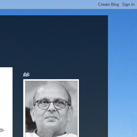
நீதி
து.