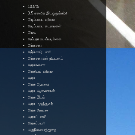
10.5%
3.5 சதவீத இடஒதுக்கீடு
அடிப்படை உரிமை
அடிப்படை கடமைகள்
அமல்
அய்.நா உடன்படிக்கை
அர்ச்சகர்
அர்ச்சகர் பணி
அர்ச்சகர்கள் நியமனம்
அரசாணை
அரசியல் உரிமை
அரசு
அரசு ஆணை
அரசு ஆணைகள்
அரசு இடம்
அரசு மருத்துவர்
அரசு வேலை
அரசுப் பணி
அரசுப்பணி
அறநிலையத்துறை