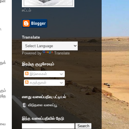
6இன்
சட்டம்
்.
Translate
Powered by
Translate
துக்
இதற்கு குழுசேரவும்
இடுகைகள்
கருத்துகள்
ும்
அதே
எனது வலைப்பதிவு பட்டியல்
விடுதலை வலைப்பூ
இந்த வலைப்பதிவில் தேடு
தவை