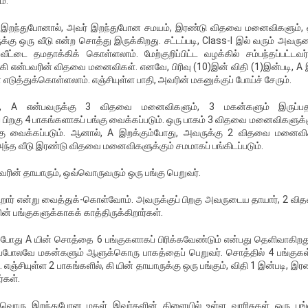
்.
தாமல் இறந்துபோனால், அவர் இறந்துபோன சமயம், இரண்டு விதவை மனைவிகளும்,
கு ஒரு வீடு என்ற சொத்து இருக்கிறது. சட்டப்படி, Class-I இல் வரும் அவர
ீட்டை தமதாக்கிக் கொள்ளலாம். மேற்குறிப்பிட்ட வழக்கில் சம்பந்தப்பட்டவர
 கி என்பவரின் விதவை மனைவிகள். எனவே, பிரிவு (10)இன் விதி (1)இன்படி, A
டுத்துக்கொள்ளலாம். எஞ்சியுள்ள பாதி, அவரின் மகனுக்குப் போய்ச் சேரும்.
்டில், A என்பவருக்கு 3 விதவை மனைவிகளும், 3 மகன்களும் இருப்ப
 பிறகு 4 பாகங்களாகப் பங்கு வைக்கப்படும். ஒரு பாகம் 3 விதவை மனைவிகளுக்க
பங்கு வைக்கப்படும். ஆனால், A இறக்கும்போது, அவருக்கு 2 விதவை மனைவி
அந்த வீடு இரண்டு விதவை மனைவிகளுக்கும் சமமாகப் பங்கிடப்படும்.
வரின் தாயாரும், ஒவ்வொருவரும் ஒரு பங்கு பெறுவர்.
கிறார் என்று வைத்துக்-கொள்வோம். அவருக்குப் பிறகு அவருடைய தாயார், 2 வ
 பங்குகளுக்காகக் காத்திருக்கிறார்கள்.
ும்போது A யின் சொத்தை 6 பங்குகளாகப் பிரிக்கவேண்டும் என்பது தெளிவாகிறத
்போலவே மகன்களும் ஆளுக்கொரு பாகத்தைப் பெறுவர். சொத்தில் 4 பங்குகள்
. எஞ்சியுள்ள 2 பாகங்களில், கி யின் தாயாருக்கு ஒரு பங்கும், விதி 1 இன்படி, இர
்கள்.
வொரு இறந்துபோன மகள் இவர்களின் கிளையில் உள்ள வாரிசுகள் ஒரு பங