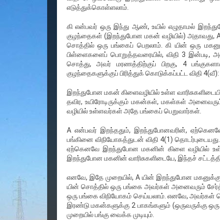
எடுத்துக்கொள்ளலாம்.
கி என்பவர் ஒரு இந்து ஆண், உயில் எழுதாமல் இறந்த
குழந்தைகள் (இறந்துபோன மகன் வழியில்) அதாவது, A இ
சொத்தில் ஒரு பங்கைப் பெறலாம். கி யின் ஒரு மகன
பிள்ளைகளைப் பொறுத்தவரையில், விதி 3 இன்படி, அ
சொத்து, அவர் மரணத்திற்குப் பிறகு, 4 பங்குகள
குழந்தைகளுக்குப் பிரித்துக் கொடுக்கப்பட்ட விதி 4(வீ):
இறந்துபோன மகன் கிளைவழியில் உள்ள வாரிசுகளிடைய
தவிர, உயிரோடிருக்கும் மகன்கள், மகள்கள் அனைவர
வழியில் உள்ளவர்கள் அதே பங்கைப் பெறுவார்கள்.
A என்பவர் இறந்ததும், இறந்துபோனவரின், ஏற்கென
பங்கினை விநியோகத்துடன் விதி 4(1) தொடர்புடையது.
ஏற்கெனவே இறந்துபோன மகனின் கிளை வழியில் உள்ள
இறந்துபோன மகனின் வாரிசுகளிடையே, இந்தச் சட்டத்தின்
எனவே, இதே முறையில், A யின் இறந்துபோன மகனுக்கு
யின் சொத்தில் ஒரு பங்கை அவர்கள் அனைவரும் சேர்த்த
ஒரு பங்கை விநியோகம் செய்யலாம். எனவே, அவர்கள் பெற
இரண்டு மகன்களுக்கு 2 பாகங்களும் (ஒருவருக்கு ஒர
முறையில் பங்கு வைக்க முடியும்.