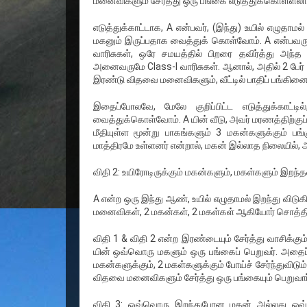
மனைவிகளும் சேர்த்து ஒரு பங்கை எடுத்துக்கொள்ளலாம
எடுத்துக்காட்டாக, A என்பவர், (இந்து) உயில் எழு
மகனும் இருப்பதாக வைத்துக் கொள்வோம். A என்பவருக்
வாரிசுகள், ஒரே சமயத்தில் பிறரை தவிர்த்து அந்த வ
அனைவருமே Class-I வாரிசுகள். ஆனால், அதில் 2 பேர்
இரண்டு விதவை மனைவிகளும், வீட்டில் பாதிப் பங்கினை எ
இதைப்போலவே, மேலே குறிப்பிட்ட எடுத்துக்காட
வைத்துக்கொள்வோம். A யின் வீடு, அவர் மரணத்திற்குப்
மீதியுள்ள மூன்று பாகங்களும் 3 மகன்களுக்கும் 
மாத்திரமே உள்ளனர் என்றால், மகன் இல்லாத நிலையில், 
விதி 2: உயிரோடிருக்கும் மகன்களும், மகள்களும் இறந்த
A என்ற ஒரு இந்து ஆண், உயில் எழுதாமல் இறந்து விடு
மனைவிகள், 2 மகன்கள், 2 மகள்கள் ஆகியோர் சொத்தின்
விதி 1 & விதி 2 என்ற இரண்டையும் சேர்த்து வாசிக்க
யின் ஒவ்வொரு மகளும் ஒரு பங்கைப் பெறுவர். அதைப
மகன்களுக்கும், 2 மகள்களுக்கும் போய்ச் சேர்ந்துவிடும்
விதவை மனைவிகளும் சேர்த்து ஒரு பங்கையும் பெறுவார
விதி 3: ஒவ்வொரு இறந்துபோன மகன் அல்லது ஒவ்