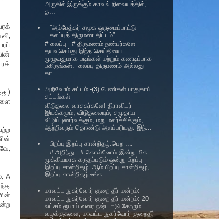
அருகில் இருக்கும் காவல் நிலையத்தில்,
த...
ேரக்
”அம்பேத்கர் சமூக ஒருமைப்பாட்டு
கலப்புத் திருமண திட்டம்”
ைவி,
# கலப்பு # திருமணம் நண்பர்களே
ரப்
தயவுசெய்து இந்த செய்தியை
ின்
முழுவதுமாக படிங்கள் மற்றும் கண்டிப்பாக
ரக்
பகிருங்கள். கலப்பு திருமணம் அல்லது
கா...
அறிவோம் சட்டம் -(3) பெண்கள் பாதுகாப்பு
து)
சட்டங்கள்
ிளை
விடுதலை வாசகர்களே! திராவிடர்
இயக்கமும், விடுதலையும், சமுதாய
விழிப்புணர்வுக்கும், மறு மலர்ச்சிக்கும்,
ஆற்றிவரும் தொண்டு அளப்பரியது. இந்...
ற்ற
ணின்
பிறப்பு இறப்பு சான்றிதழ்.பெற ....
வே,
# அறிந்து # கொள்வோம் இன்று மிக
முக்கியமாக கருதப்படும் ஒன்று பிறப்பு
இறப்பு சான்றிதழ். ஆம் பிறப்பு சான்றிதழ்,
இறப்பு சான்றிதழ் உங்க...
, A
அந்த
மாவட்ட நுகர்வோர் குறை தீர் மன்றம்:
ளின்
மாவட்ட நுகர்வோர் குறை தீர் மன்றம்: 20
என்ற
லட்சம் ரூபாய் வரை நஷ்ட ஈடு கோரும்
வழக்குகளை, மாவட்ட நுகர்வோர் குறைதீர்