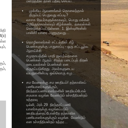
மன்றத்தில் தான் பதிவு செய்ய...
முக்கிய ஆவணங்கள் தொலைந்தால்
திரும்பப் பெறுவது எப்படி?
வாசக நேயர்களுக்காகவும், பொது மக்கள்
அறிந்துகொள்ளவும் கீழ்க்கண்ட தகவல்கள்
கொடுக்கப்பட்டுள்ளன. 1. இன்ஷூரன்ஸ்
ிதி
பாலிசி! யாரை அணுகுவது...
(ii)
ள்ள
தொழிலாளர்கள் சட்டத்தின் கீழ்
ும்,
பெண்களுக்கு பாதுகாப்பு - ஒரு சட்டபூர்வ
ஆராய்ச்சி
சமுதாயத்தில் பாதி ஜனத்தொகை
பெண்கள் ஆகும். சிறந்த படைப்புத் திறன்
ும்,
உடையவர்கள் பெண்கள் என
ும்,
கருதப்படுகிறது. அவர்களுடைய
வயதுகளின்படி ஒவ்வொரு சமு...
சம வேலைக்கு சம ஊதியம்! தற்காலிகப்
பணியாளர்களுக்கும்,
நிரந்தரப்பணியாளர்களின் ஊதியம்போல்
சமமாக வழங்க வேண்டும் உச்சநீதிமன்றம்
உத்தரவு
டில்லி, அக்.29 நிரந்தரப் பணி
யாளர்களுக்கு வழங்கப்படும்
ஊதியத்தைப்போன்றே தற்காலிக
பணியாளர்களுக்கும் வழங்க வேண்டும்
என உச்சநீதிமன்றம் உத்தர...