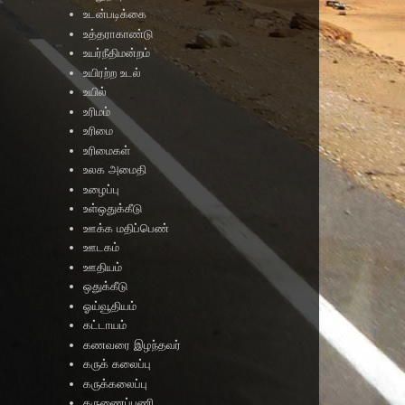
உடன்படிக்கை
உத்தராகாண்டு
உயர்நீதிமன்றம்
உயிரற்ற உடல்
உயில்
உரிமம்
உரிமை
உரிமைகள்
உலக அமைதி
உழைப்பு
உள்ஒதுக்கீடு
ஊக்க மதிப்பெண்
ஊடகம்
ஊதியம்
ஒதுக்கீடு
ஓய்வூதியம்
கட்டாயம்
கணவரை இழந்தவர்
கருக் கலைப்பு
கருக்கலைப்பு
கருணைப்பணி