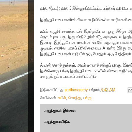
விதி 4(டட) : விதி 3 இல் குறிப்பிடப்பட்ட பங்கின் விநியோக
இறந்துபோன மகளின் கிளை வழியில் உள்ள வாரிசுகளிடைய
உயில் எழுதி வைக்காமல் இறந்துபோன ஒரு இந்து ஆ
தொடர்புடையது. இது விதி 3 இன் கீழ், அவருடைய இறந
இன்படி இறந்துபோன மகளின் உயிரோடிருக்கும் மகன்
முடியும். எனவே, பாகப் பிரிவினையை A என்ற இந்து 
இறந்துபோன மகள் வழியில் ஒரு பேரனும், ஒரு பேத்தியும் 
A யின் சொத்துக்கள், அவர் மரணத்திற்குப் பிறகு, இ
இன்னொரு பங்கு இறந்துபோன மகளின் கிளை வழிக்கும் ப
மகளுக்கும் சமமாகப் பங்கிடப்படும்.
இடுகையிட்டது
parthasarathy r
நேரம்
8:43 AM
லேபிள்கள்:
உயில்
,
சொத்து
,
பங்கு
கருத்துகள் இல்லை:
கருத்துரையிடுக