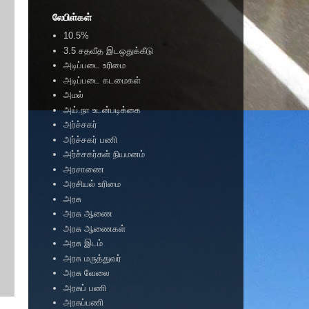
லேபிள்கள்
10.5%
3.5 சதவீத இடஒதுக்கீடு
அடிப்படை உரிமை
அடிப்படை கடமைகள்
அமல்
அய்.நா உடன்படிக்கை
அர்ச்சகர்
அர்ச்சகர் பணி
அர்ச்சகர்கள் நியமனம்
அரசாணை
அரசியல் உரிமை
அரசு
அரசு ஆணை
அரசு ஆணைகள்
அரசு இடம்
அரசு மருத்துவர்
அரசு வேலை
அரசுப் பணி
அரசுப்பணி