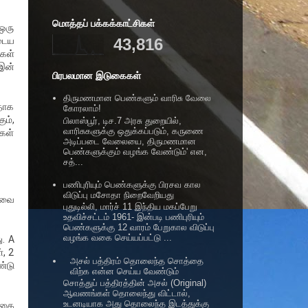
மொத்தப் பக்கக்காட்சிகள்
 ஒரு
ுடைய
43,816
்கள்
 இன்
பிரபலமான இடுகைகள்
திருமணமான பெண்களும் வாரிசு வேலை
தாக
கோரலாம்!
ும்,
பிலாஸ்பூர், டிச.7 அரசு துறையில்,
வாரிசுகளுக்கு ஒதுக்கப்படும், கருணை
கள்
அடிப்படை வேலையை, திருமணமான
பெண்களுக்கும் வழங்க வேண்டும்' என,
சத்...
பணிபுரியும் பெண்களுக்கு பிரசவ கால
விடுப்பு மசோதா நிறைவேறியது
ிதவை
புதுடில்லி, மார்ச் 11 இந்திய மகப்பேறு
உதவிச்சட்டம் 1961- இன்படி பணிபுரியும்
பெண்களுக்கு 12 வாரம் பேறுகால விடுப்பு
வழங்க வகை செய்யப்பட்டு ...
ு. A
, 2
அசல் பத்திரம் தொலைந்த சொத்தை
ண்டு
விற்க என்ன செய்ய வேண்டும்
சொத்துப் பத்திரத்தின் அசல் (Original)
ஆவணங்கள் தொலைந்து விட்டால்,
உடனடியாக அது தொலைந்த இடத்துக்கு
்கை