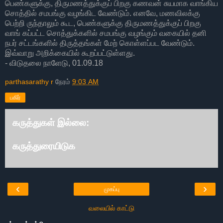
பெண்களுக்கு, திருமணத்துக்குப் பிறகு கணவன் சுயமாக வாங்கிய
சொத்தில் சமபங்கு வழங்கிட வேண்டும். எனவே, மணவிலக்கு
பெற்றி ருந்தாலும் கூட, பெண்களுக்கு திருமணத்துக்குப் பிறகு
வாங் கப்பட்ட சொத்துக்களில் சமபங்கு வழங்கும் வகையில் தனி
நபர் சட்டங்களில் திருத்தங்கள் மேற் கொள்ளப்பட வேண்டும்.
இவ்வாறு அறிக்கையில் கூறப்பட்டுள்ளது.
- விடுதலை நாளேடு, 01.09.18
parthasarathy r
நேரம்
9:03 AM
பகிர்
கருத்துகள் இல்லை:
கருத்துரையிடுக
‹
›
முகப்பு
வலையில் காட்டு