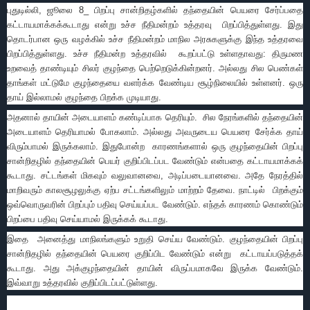
புதுடில்லி, ஜூலை 8_ பிறப்பு சான்றிதழ்களில் தந்தையின் பெயரை சேர்ப்பதை
கட்டாயமாக்கக்கூடாது என்று உச்ச நீதிமன்றம் உத்தரவு பிறப்பித்துள்ளது. இது
தொடர்பான ஒரு வழக்கில் உச்ச நீதிமன்றம் மாநில அரசுகளுக்கு இந்த உத்தரவை
பிறப்பித்துள்ளது. உச்ச நீதிமன்ற உத்தரவில் கூறப்பட்டு உள்ளதாவது: திருமண
உறவைத் தாண்டியும் சிலர் குழந்தை பெற்றெடுக்கின்றனர். அல்லது சில பெண்கள்
தாங்கள் மட்டுமே குழந்தையை வளர்க்க வேண்டிய சூழ்நிலையில் உள்ளனர். ஒரு
தாய் இல்லாமல் குழந்தை பிறக்க முடியாது.
அதனால் தாயின் அடையாளம் கண்டிப்பாக தெரியும். சில நேரங்களில் தந்தையின்
அடையாளம் தெரியாமல் போகலாம். அல்லது அவருடைய பெயரை சேர்க்க தாய்
விரும்பாமல் இருக்கலாம். இதுபோன்ற காரணங்களால் ஒரு குழந்தையின் பிறப்பு
சான்றிதழில் தந்தையின் பெயர் குறிப்பிடப்பட வேண்டும் என்பதை கட்டாயமாக்கக்
கூடாது. சட்டங்கள் மிகவும் வலுவானவை, அடிப்படையானவை. அதே நேரத்தில்
மாறிவரும் காலசூழலுக்கு ஏற்ப சட்டங்களிலும் மாற்றம் தேவை. நாட்டில் பிறக்கும்
ஒவ்வொருவரின் பிறப்பும் பதிவு செய்யப்பட வேண்டும். எந்தக் காரணம் கொண்டும்
பிறப்பை பதிவு செய்யாமல் இருக்கக் கூடாது.
இதை அனைத்து மாநிலங்களும் உறுதி செய்ய வேண்டும். குழந்தையின் பிறப்பு
சான்றிதழில் தந்தையின் பெயரை குறிப்பிட வேண்டும் என்று கட்டாயப்படுத்தக்
கூடாது. அது அக்குழந்தையின் தாயின் விருப்பமாகவே இருக்க வேண்டும்.
இவ்வாறு உத்தரவில் குறிப்பிடப்பட்டுள்ளது.