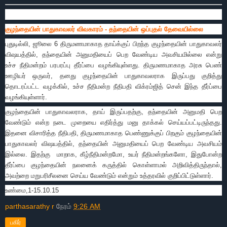
குழந்தையின் பாதுகாவலர் விவகாரம் - தந்தையின் ஒப்புதல் தேவையில்லை
புதுடில்லி, ஜூலை 6 திருமணமாகாத தாய்க்குப் பிறந்த குழந்தையின் பாதுகாவலர்
விஷயத்தில், தந்தையின் அனுமதியைப் பெற வேண்டிய அவசியமில்லை என்று
உச்ச நீதிமன்றம் பரபரப்பு தீர்ப்பை வழங்கியுள்ளது. திருமணமாகாத அரசு பெண்
ஊழியர் ஒருவர், தனது குழந்தையின் பாதுகாவலராக இருப்பது குறித்து
தொடரப்பட்ட வழக்கில், உச்ச நீதிமன்ற நீதிபதி விக்ரம்ஜித் சென் இந்த தீர்ப்பை
வழங்கியுள்ளார்.
குழந்தையின் பாதுகாவலராக, தாய் இருப்பதற்கு, தந்தையின் அனுமதி பெற
வேண்டும் என்ற நடை முறையை எதிர்த்து மனு தாக்கல் செய்யப்பட்டிருந்தது.
இதனை விசாரித்த நீதிபதி, திருமணமாகாத பெண்ணுக்குப் பிறகும் குழந்தையின்
பாதுகாவலர் விஷயத்தில், தந்தையின் அனுமதியைப் பெற வேண்டிய அவசியம்
இல்லை. இதற்கு மாறாக, கீழ்நீதிமன்றமோ, உயர் நீதிமன்றங்களோ, இதுபோன்ற
தீர்ப்பை குழந்தையின் நலனைக் கருத்தில் கொள்ளாமல் அறிவித்திருந்தால்,
அவற்றை மறுபரிசீலனை செய்ய வேண்டும் என்றும் உத்தரவில் குறிப்பிட்டுள்ளார்.
உண்மை,1-15.10.15
parthasarathy r
நேரம்
9:26 AM
பகிர்