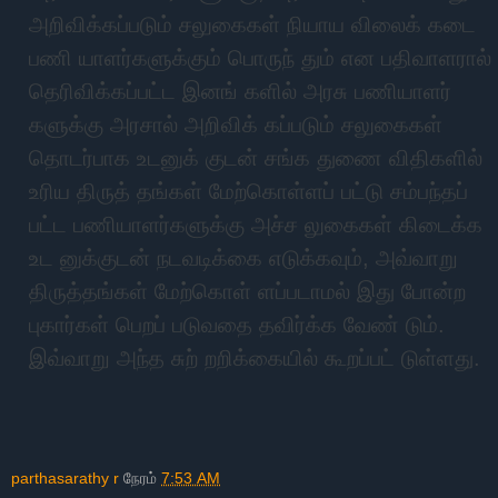
அறிவிக்கப்படும் சலுகைகள் நியாய விலைக் கடை
பணி யாளர்களுக்கும் பொருந் தும் என பதிவாளரால்
தெரிவிக்கப்பட்ட இனங் களில் அரசு பணியாளர்
களுக்கு அரசால் அறிவிக் கப்படும் சலுகைகள்
தொடர்பாக உடனுக் குடன் சங்க துணை விதிகளில்
உரிய திருத் தங்கள் மேற்கொள்ளப் பட்டு சம்பந்தப்
பட்ட பணியாளர்களுக்கு அச்ச லுகைகள் கிடைக்க
உட னுக்குடன் நடவடிக்கை எடுக்கவும், அவ்வாறு
திருத்தங்கள் மேற்கொள் ளப்படாமல் இது போன்ற
புகார்கள் பெறப் படுவதை தவிர்க்க வேண் டும்.
இவ்வாறு அந்த சுற் றறிக்கையில் கூறப்பட் டுள்ளது.
parthasarathy r
நேரம்
7:53 AM