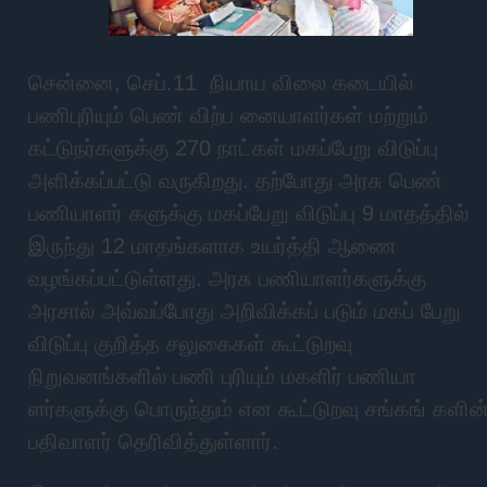
சென்னை, செப்.11 நியாய விலை கடையில்
பணிபுரியும் பெண் விற்ப னையாளர்கள் மற்றும்
கட்டுநர்களுக்கு 270 நாட்கள் மகப்பேறு விடுப்பு
அளிக்கப்பட்டு வருகிறது. தற்போது அரசு பெண்
பணியாளர் களுக்கு மகப்பேறு விடுப்பு 9 மாதத்தில்
இருந்து 12 மாதங்களாக உயர்த்தி ஆணை
வழங்கப்பட்டுள்ளது. அரசு பணியாளர்களுக்கு
அரசால் அவ்வப்போது அறிவிக்கப் படும் மகப் பேறு
விடுப்பு குறித்த சலுகைகள் கூட்டுறவு
நிறுவனங்களில் பணி புரியும் மகளிர் பணியா
ளர்களுக்கு பொருந்தும் என கூட்டுறவு சங்கங் களின
பதிவாளர் தெரிவித்துள்ளார்.